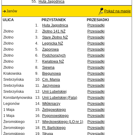
55.
Huta Jagodnica
Janów
Pokaż na mapie
ULICA
PRZYSTANEK
PRZESIADKI
1.
Huta Jagodnica
Przesiadki
Złotno
2.
Złotno 141 NŻ
Przesiadki
Złotno
3.
Stare Złotno NŻ
Przesiadki
Złotno
4.
Legnicka NŻ
Przesiadki
Złotno
5.
Zaporowa
Przesiadki
Złotno
6.
Podchorążych
Przesiadki
Złotno
7.
Kwiatowa NŻ
Przesiadki
Złotno
8.
Siewna
Przesiadki
Krakowska
9.
Biegunowa
Przesiadki
Srebrzyńska
10.
Cm. Mania
Przesiadki
Srebrzyńska
11.
Jarzynowa
Przesiadki
Srebrzyńska
12.
Unii Lubelskiej
Przesiadki
Konstantynowska
13.
Unii Lubelskiej (Fala)
Przesiadki
Legionów
14.
Włókniarzy
Przesiadki
1 Maja
15.
Żeligowskiego
Przesiadki
1 Maja
16.
Pogonowskiego
Przesiadki
Żeromskiego
17.
Więckowskiego (LO nr 1)
Przesiadki
Żeromskiego
18.
Pl. Barlickiego
Przesiadki
Żeromskiego
19.
Struga
Przesiadki