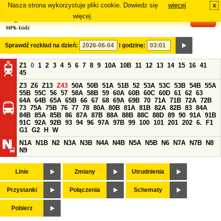
Nasza strona wykorzystuje pliki cookie. Dowiedz się
więcej
x
#
więcej.
Sprawdź rozkład na dzień:
i godzinę:
Z1
0
1
2
3
4
5
6
7
8
9
10A
10B
11
12
13
14
15
16
41
45
Z3
Z6
Z13
Z43
50A
50B
51A
51B
52
53A
53C
53B
54B
55A
55B
55C
56
57
58A
58B
59
60A
60B
60C
60D
61
62
63
64A
64B
65A
65B
66
67
68
69A
69B
70
71A
71B
72A
72B
73
75A
75B
76
77
78
80A
80B
81A
81B
82A
82B
83
84A
84B
85A
85B
86
87A
87B
88A
88B
88C
88D
89
90
91A
91B
91C
92A
92B
93
94
96
97A
97B
99
100
101
201
202
6.
F1
G1
G2
H
W
N1A
N1B
N2
N3A
N3B
N4A
N4B
N5A
N5B
N6
N7A
N7B
N8
N9
Linie
Zmiany
Utrudnienia
Przystanki
Połączenia
Schematy
Pobierz