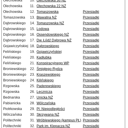
Olechowska
10.
Olechowska 36 NŻ
Olechowska
11.
Olechowska 22 NŻ
Olechowska
12.
Tomaszowska
Przesiadki
Tomaszowska
13.
Bławatna NŻ
Przesiadki
Dąbrowskiego
14.
Tomaszowska NŻ
Przesiadki
Dąbrowskiego
15.
Lodowa
Przesiadki
Dąbrowskiego
16.
Ossendowskiego NŻ
Przesiadki
Dąbrowskiego
17.
Dw. Łódź Dąbrowa NŻ
Przesiadki
Gojawiczyńskiej
18.
Dąbrowskiego
Przesiadki
Felińskiego
19.
Gojawiczyńskiej
Przesiadki
Felińskiego
20.
Kadłubka
Przesiadki
Felińskiego
21.
Konspiracyjnego WP
Przesiadki
Broniewskiego
22.
Śmigłego-Rydza
Przesiadki
Broniewskiego
23.
Kraszewskiego
Przesiadki
Broniewskiego
24.
Kilińskiego
Przesiadki
Rzgowska
25.
Paderewskiego
Przesiadki
Rzgowska
26.
Lecznicza
Przesiadki
Bednarska
27.
Unicka NŻ
Przesiadki
Pabianicka
28.
Wólczańska
Przesiadki
Piotrkowska
29.
Pl. Niepodległości
Przesiadki
Wólczańska
30.
Skrzywana NŻ
Przesiadki
Politechniki
31.
Wróblewskiego (kampus PŁ)
Przesiadki
Politechniki
32.
Park im. Klepacza NŻ
Przesiadki