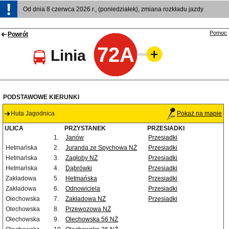
Od dnia 8 czerwca 2026 r., (poniedziałek), zmiana rozkładu jazdy
Pomoc
Powrót
72A
Linia
PODSTAWOWE KIERUNKI
Huta Jagodnica
Pokaż na mapie
ULICA
PRZYSTANEK
PRZESIADKI
1.
Janów
Przesiadki
Hetmańska
2.
Juranda ze Spychowa NŻ
Przesiadki
Hetmańska
3.
Zagłoby NŻ
Przesiadki
Hetmańska
4.
Dąbrówki
Przesiadki
Zakładowa
5.
Hetmańska
Przesiadki
Zakładowa
6.
Odnowiciela
Przesiadki
Olechowska
7.
Zakładowa NŻ
Przesiadki
Olechowska
8.
Przewozowa NŻ
Olechowska
9.
Olechowska 56 NŻ