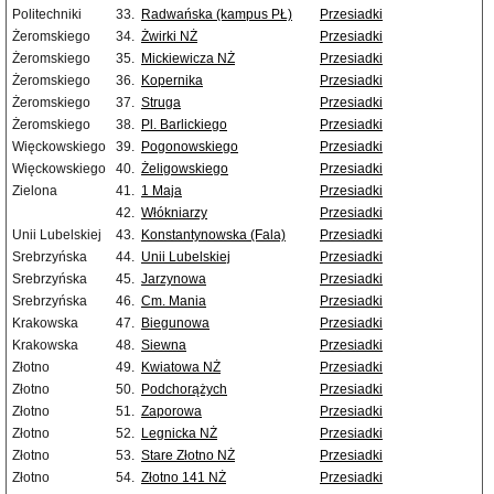
Politechniki
33.
Radwańska (kampus PŁ)
Przesiadki
Żeromskiego
34.
Żwirki NŻ
Przesiadki
Żeromskiego
35.
Mickiewicza NŻ
Przesiadki
Żeromskiego
36.
Kopernika
Przesiadki
Żeromskiego
37.
Struga
Przesiadki
Żeromskiego
38.
Pl. Barlickiego
Przesiadki
Więckowskiego
39.
Pogonowskiego
Przesiadki
Więckowskiego
40.
Żeligowskiego
Przesiadki
Zielona
41.
1 Maja
Przesiadki
42.
Włókniarzy
Przesiadki
Unii Lubelskiej
43.
Konstantynowska (Fala)
Przesiadki
Srebrzyńska
44.
Unii Lubelskiej
Przesiadki
Srebrzyńska
45.
Jarzynowa
Przesiadki
Srebrzyńska
46.
Cm. Mania
Przesiadki
Krakowska
47.
Biegunowa
Przesiadki
Krakowska
48.
Siewna
Przesiadki
Złotno
49.
Kwiatowa NŻ
Przesiadki
Złotno
50.
Podchorążych
Przesiadki
Złotno
51.
Zaporowa
Przesiadki
Złotno
52.
Legnicka NŻ
Przesiadki
Złotno
53.
Stare Złotno NŻ
Przesiadki
Złotno
54.
Złotno 141 NŻ
Przesiadki