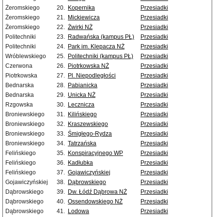
Żeromskiego
20.
Kopernika
Przesiadki
Żeromskiego
21.
Mickiewicza
Przesiadki
Żeromskiego
22.
Żwirki NŻ
Przesiadki
Politechniki
23.
Radwańska (kampus PŁ)
Przesiadki
Politechniki
24.
Park im. Klepacza NŻ
Przesiadki
Wróblewskiego
25.
Politechniki (kampus PŁ)
Przesiadki
Czerwona
26.
Piotrkowska NŻ
Przesiadki
Piotrkowska
27.
Pl. Niepodległości
Przesiadki
Bednarska
28.
Pabianicka
Przesiadki
Bednarska
29.
Unicka NŻ
Przesiadki
Rzgowska
30.
Lecznicza
Przesiadki
Broniewskiego
31.
Kilińskiego
Przesiadki
Broniewskiego
32.
Kraszewskiego
Przesiadki
Broniewskiego
33.
Śmigłego-Rydza
Przesiadki
Broniewskiego
34.
Tatrzańska
Przesiadki
Felińskiego
35.
Konspiracyjnego WP
Przesiadki
Felińskiego
36.
Kadłubka
Przesiadki
Felińskiego
37.
Gojawiczyńskiej
Przesiadki
Gojawiczyńskiej
38.
Dąbrowskiego
Przesiadki
Dąbrowskiego
39.
Dw. Łódź Dąbrowa NŻ
Przesiadki
Dąbrowskiego
40.
Ossendowskiego NŻ
Przesiadki
Dąbrowskiego
41.
Lodowa
Przesiadki