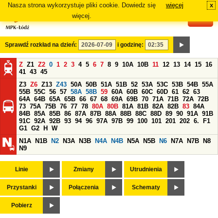
Nasza strona wykorzystuje pliki cookie. Dowiedz się
więcej
x
#
więcej.
Sprawdź rozkład na dzień:
i godzinę:
Z
Z1
Z2
0
1
2
3
4
5
6
7
8
9
10A
10B
11
12
13
14
15
16
41
43
45
Z3
Z6
Z13
Z43
50A
50B
51A
51B
52
53A
53C
53B
54B
55A
55B
55C
56
57
58A
58B
59
60A
60B
60C
60D
61
62
63
64A
64B
65A
65B
66
67
68
69A
69B
70
71A
71B
72A
72B
73
75A
75B
76
77
78
80A
80B
81A
81B
82A
82B
83
84A
84B
85A
85B
86
87A
87B
88A
88B
88C
88D
89
90
91A
91B
91C
92A
92B
93
94
96
97A
97B
99
100
101
201
202
6.
F1
G1
G2
H
W
N1A
N1B
N2
N3A
N3B
N4A
N4B
N5A
N5B
N6
N7A
N7B
N8
N9
Linie
Zmiany
Utrudnienia
Przystanki
Połączenia
Schematy
Pobierz