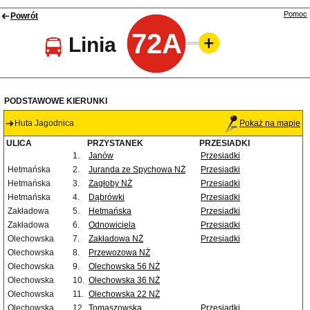
Pomoc
Powrót
72A
Linia
PODSTAWOWE KIERUNKI
Huta Jagodnica
Pokaż na mapie
ULICA
PRZYSTANEK
PRZESIADKI
1.
Janów
Przesiadki
Hetmańska
2.
Juranda ze Spychowa NŻ
Przesiadki
Hetmańska
3.
Zagłoby NŻ
Przesiadki
Hetmańska
4.
Dąbrówki
Przesiadki
Zakładowa
5.
Hetmańska
Przesiadki
Zakładowa
6.
Odnowiciela
Przesiadki
Olechowska
7.
Zakładowa NŻ
Przesiadki
Olechowska
8.
Przewozowa NŻ
Olechowska
9.
Olechowska 56 NŻ
Olechowska
10.
Olechowska 36 NŻ
Olechowska
11.
Olechowska 22 NŻ
Olechowska
12.
Tomaszowska
Przesiadki