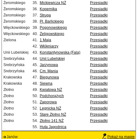
Żeromskiego
35.
Mickiewicza NŻ
Przesiadki
Żeromskiego
36.
Kopernika
Przesiadki
Żeromskiego
37.
Struga
Przesiadki
Żeromskiego
38.
Pl. Barlickiego
Przesiadki
Więckowskiego
39.
Pogonowskiego
Przesiadki
Więckowskiego
40.
Żeligowskiego
Przesiadki
Zielona
41.
1 Maja
Przesiadki
42.
Włókniarzy
Przesiadki
Unii Lubelskiej
43.
Konstantynowska (Fala)
Przesiadki
Srebrzyńska
44.
Unii Lubelskiej
Przesiadki
Srebrzyńska
45.
Jarzynowa
Przesiadki
Srebrzyńska
46.
Cm. Mania
Przesiadki
Krakowska
47.
Biegunowa
Przesiadki
Krakowska
48.
Siewna
Przesiadki
Złotno
49.
Kwiatowa NŻ
Przesiadki
Złotno
50.
Podchorążych
Przesiadki
Złotno
51.
Zaporowa
Przesiadki
Złotno
52.
Legnicka NŻ
Przesiadki
Złotno
53.
Stare Złotno NŻ
Przesiadki
Złotno
54.
Złotno 141 NŻ
Przesiadki
55.
Huta Jagodnica
Janów
Pokaż na mapie