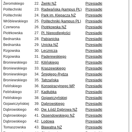
Żeromskiego
22.
Żwirki NŻ
Przesiadki
Politechniki
23.
Radwańska (kampus PŁ)
Przesiadki
Politechniki
24.
Park im. Klepacza NŻ
Przesiadki
Wróblewskiego
25.
Politechniki (kampus PŁ)
Przesiadki
Czerwona
26.
Piotrkowska NŻ
Przesiadki
Piotrkowska
27.
Pl. Niepodległości
Przesiadki
Bednarska
28.
Pabianicka
Przesiadki
Bednarska
29.
Unicka NŻ
Przesiadki
Rzgowska
30.
Lecznicza
Przesiadki
Rzgowska
31.
Paderewskiego
Przesiadki
Broniewskiego
32.
Kilińskiego
Przesiadki
Broniewskiego
33.
Kraszewskiego
Przesiadki
Broniewskiego
34.
Śmigłego-Rydza
Przesiadki
Broniewskiego
35.
Tatrzańska
Przesiadki
Felińskiego
36.
Konspiracyjnego WP
Przesiadki
Felińskiego
37.
Kadłubka
Przesiadki
Felińskiego
38.
Gojawiczyńskiej
Przesiadki
Gojawiczyńskiej
39.
Dąbrowskiego
Przesiadki
Dąbrowskiego
40.
Dw. Łódź Dąbrowa NŻ
Przesiadki
Dąbrowskiego
41.
Ossendowskiego NŻ
Przesiadki
Dąbrowskiego
42.
Lodowa
Przesiadki
Tomaszowska
43.
Bławatna NŻ
Przesiadki