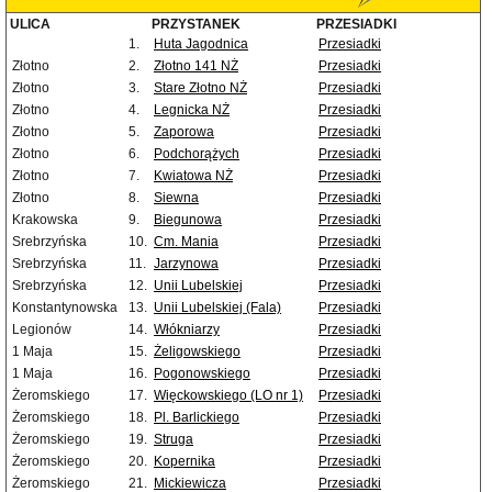
ULICA
PRZYSTANEK
PRZESIADKI
1.
Huta Jagodnica
Przesiadki
Złotno
2.
Złotno 141 NŻ
Przesiadki
Złotno
3.
Stare Złotno NŻ
Przesiadki
Złotno
4.
Legnicka NŻ
Przesiadki
Złotno
5.
Zaporowa
Przesiadki
Złotno
6.
Podchorążych
Przesiadki
Złotno
7.
Kwiatowa NŻ
Przesiadki
Złotno
8.
Siewna
Przesiadki
Krakowska
9.
Biegunowa
Przesiadki
Srebrzyńska
10.
Cm. Mania
Przesiadki
Srebrzyńska
11.
Jarzynowa
Przesiadki
Srebrzyńska
12.
Unii Lubelskiej
Przesiadki
Konstantynowska
13.
Unii Lubelskiej (Fala)
Przesiadki
Legionów
14.
Włókniarzy
Przesiadki
1 Maja
15.
Żeligowskiego
Przesiadki
1 Maja
16.
Pogonowskiego
Przesiadki
Żeromskiego
17.
Więckowskiego (LO nr 1)
Przesiadki
Żeromskiego
18.
Pl. Barlickiego
Przesiadki
Żeromskiego
19.
Struga
Przesiadki
Żeromskiego
20.
Kopernika
Przesiadki
Żeromskiego
21.
Mickiewicza
Przesiadki