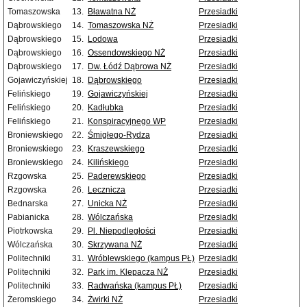
Tomaszowska
13.
Bławatna NŻ
Przesiadki
Dąbrowskiego
14.
Tomaszowska NŻ
Przesiadki
Dąbrowskiego
15.
Lodowa
Przesiadki
Dąbrowskiego
16.
Ossendowskiego NŻ
Przesiadki
Dąbrowskiego
17.
Dw. Łódź Dąbrowa NŻ
Przesiadki
Gojawiczyńskiej
18.
Dąbrowskiego
Przesiadki
Felińskiego
19.
Gojawiczyńskiej
Przesiadki
Felińskiego
20.
Kadłubka
Przesiadki
Felińskiego
21.
Konspiracyjnego WP
Przesiadki
Broniewskiego
22.
Śmigłego-Rydza
Przesiadki
Broniewskiego
23.
Kraszewskiego
Przesiadki
Broniewskiego
24.
Kilińskiego
Przesiadki
Rzgowska
25.
Paderewskiego
Przesiadki
Rzgowska
26.
Lecznicza
Przesiadki
Bednarska
27.
Unicka NŻ
Przesiadki
Pabianicka
28.
Wólczańska
Przesiadki
Piotrkowska
29.
Pl. Niepodległości
Przesiadki
Wólczańska
30.
Skrzywana NŻ
Przesiadki
Politechniki
31.
Wróblewskiego (kampus PŁ)
Przesiadki
Politechniki
32.
Park im. Klepacza NŻ
Przesiadki
Politechniki
33.
Radwańska (kampus PŁ)
Przesiadki
Żeromskiego
34.
Żwirki NŻ
Przesiadki