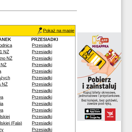
Pokaż na mapie
ANEK
PRZESIADKI
odnica
Przesiadki
41 NŻ
Przesiadki
otno NŻ
Przesiadki
 NŻ
Przesiadki
a
Przesiadki
ążych
Przesiadki
a NŻ
Przesiadki
Przesiadki
wa
Przesiadki
ia
Przesiadki
wa
Przesiadki
lskiej
Przesiadki
lskiej (Fala)
Przesiadki
zy
Przesiadki