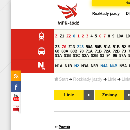
Na
Rozkłady jazdy
Dl
Z
Z1
Z2
0
1
2
3
4
5
6
7
8
9
10A
1
Z3
Z6
Z13
Z43
50A
50B
51A
51B
52
68
69A
69B
70
71A
71B
72A
72B
73
91A
91B
91C
92A
92B
93
94
96
97A
N1A
N1B
N2
N3A
N3B
N4A
N4B
N5A
Start
Rozkłady jazdy
Linie
Lini
Linie
Zmiany
Powrót