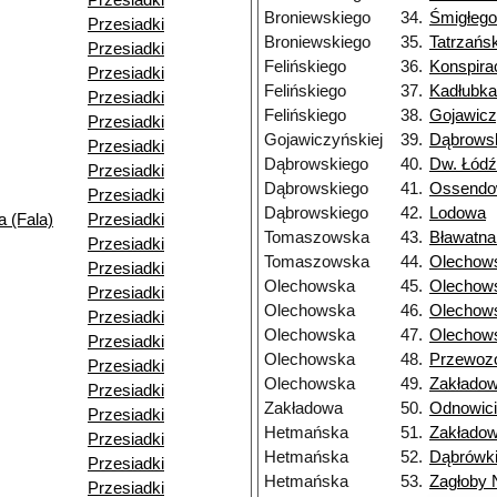
Przesiadki
Broniewskiego
34.
Śmigłeg
Przesiadki
Broniewskiego
35.
Tatrzańs
Przesiadki
Felińskiego
36.
Konspira
Przesiadki
Felińskiego
37.
Kadłubka
Przesiadki
Felińskiego
38.
Gojawicz
Przesiadki
Gojawiczyńskiej
39.
Dąbrows
Przesiadki
Dąbrowskiego
40.
Dw. Łód
Przesiadki
Dąbrowskiego
41.
Ossendo
Przesiadki
Dąbrowskiego
42.
Lodowa
 (Fala)
Przesiadki
Tomaszowska
43.
Bławatn
Przesiadki
Tomaszowska
44.
Olechow
Przesiadki
Olechowska
45.
Olechow
Przesiadki
Olechowska
46.
Olechow
Przesiadki
Olechowska
47.
Olechow
Przesiadki
Olechowska
48.
Przewoz
Przesiadki
Olechowska
49.
Zakłado
Przesiadki
Zakładowa
50.
Odnowici
Przesiadki
Hetmańska
51.
Zakłado
Przesiadki
Hetmańska
52.
Dąbrówk
Przesiadki
Hetmańska
53.
Zagłoby 
Przesiadki