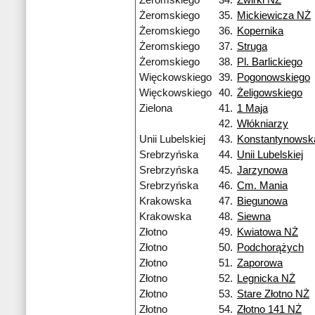
Żeromskiego
34.
Żwirki NŻ
Żeromskiego
35.
Mickiewicza NŻ
Żeromskiego
36.
Kopernika
Żeromskiego
37.
Struga
Żeromskiego
38.
Pl. Barlickiego
Więckowskiego
39.
Pogonowskiego
Więckowskiego
40.
Żeligowskiego
Zielona
41.
1 Maja
42.
Włókniarzy
Unii Lubelskiej
43.
Konstantynowska
Srebrzyńska
44.
Unii Lubelskiej
Srebrzyńska
45.
Jarzynowa
Srebrzyńska
46.
Cm. Mania
Krakowska
47.
Biegunowa
Krakowska
48.
Siewna
Złotno
49.
Kwiatowa NŻ
Złotno
50.
Podchorążych
Złotno
51.
Zaporowa
Złotno
52.
Legnicka NŻ
Złotno
53.
Stare Złotno NŻ
Złotno
54.
Złotno 141 NŻ