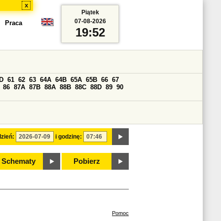
x
Piątek
07-08-2026
Praca
19:52
D
61
62
63
64A
64B
65A
65B
66
67
86
87A
87B
88A
88B
88C
88D
89
90
zień:
i godzinę:
Schematy
Pobierz
Pomoc