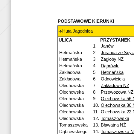
PODSTAWOWE KIERUNKI
Huta Jagodnica
ULICA
PRZYSTANEK
1.
Janów
Hetmańska
2.
Juranda ze Spy
Hetmańska
3.
Zagłoby NŻ
Hetmańska
4.
Dąbrówki
Zakładowa
5.
Hetmańska
Zakładowa
6.
Odnowiciela
Olechowska
7.
Zakładowa NŻ
Olechowska
8.
Przewozowa NŻ
Olechowska
9.
Olechowska 56 
Olechowska
10.
Olechowska 36 
Olechowska
11.
Olechowska 22 
Olechowska
12.
Tomaszowska
Tomaszowska
13.
Bławatna NŻ
Dąbrowskiego
14.
Tomaszowska N