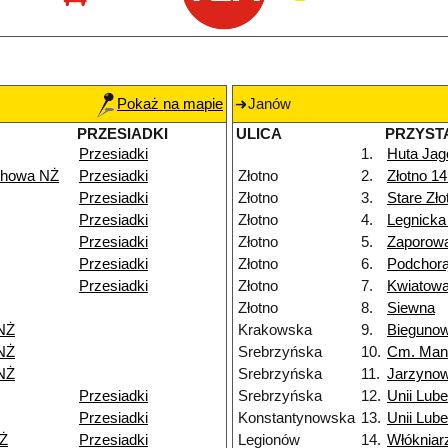
Pokaż na mapie
Janów
PRZESIADKI
ULICA
PRZYST
Przesiadki
1.
Huta Jag
chowa NŻ
Przesiadki
Złotno
2.
Złotno 1
Przesiadki
Złotno
3.
Stare Zł
Przesiadki
Złotno
4.
Legnicka
Przesiadki
Złotno
5.
Zaporow
Przesiadki
Złotno
6.
Podchor
Przesiadki
Złotno
7.
Kwiatow
Złotno
8.
Siewna
NŻ
Krakowska
9.
Bieguno
NŻ
Srebrzyńska
10.
Cm. Man
NŻ
Srebrzyńska
11.
Jarzyno
Przesiadki
Srebrzyńska
12.
Unii Lube
Przesiadki
Konstantynowska
13.
Unii Lube
Ż
Przesiadki
Legionów
14.
Włókniar