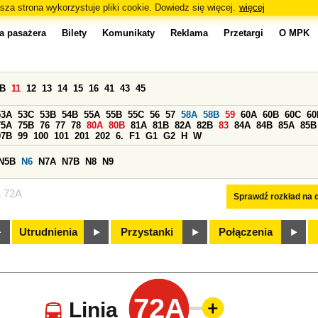
sza strona wykorzystuje pliki cookie. Dowiedz się więcej.
więcej
a pasażera
Bilety
Komunikaty
Reklama
Przetargi
O MPK
0B
11
12
13
14
15
16
41
43
45
53A
53C
53B
54B
55A
55B
55C
56
57
58A
58B
59
60A
60B
60C
60
75A
75B
76
77
78
80A
80B
81A
81B
82A
82B
83
84A
84B
85A
85B
97B
99
100
101
201
202
6.
F1
G1
G2
H
W
N5B
N6
N7A
N7B
N8
N9
a 72A
Sprawdź rozkład na d
Utrudnienia
Przystanki
Połączenia
72A
Linia