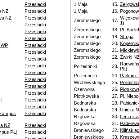
Przesiadki
1 Maja
15.
Żeligows
o NŻ
Przesiadki
1 Maja
16.
Pogonow
wa NŻ
Przesiadki
Więckows
Żeromskiego
17.
1)
Przesiadki
Żeromskiego
18.
Pl. Barli
Przesiadki
Żeromskiego
19.
Struga
Przesiadki
Żeromskiego
20.
Kopernik
o WP
Przesiadki
Żeromskiego
21.
Mickiewi
Przesiadki
Żeromskiego
22.
Żwirki N
Przesiadki
Radwańs
Przesiadki
Politechniki
23.
PŁ)
Przesiadki
Politechniki
24.
Park im.
Przesiadki
Wróblewskiego
25.
Politech
Przesiadki
Czerwona
26.
Piotrkow
Przesiadki
Piotrkowska
27.
Pl. Niepo
i
Przesiadki
Bednarska
28.
Pabianic
Przesiadki
Bednarska
29.
Unicka 
(kampus
Przesiadki
Rzgowska
30.
Lecznicz
Rzgowska
31.
Paderew
za NŻ
Przesiadki
Broniewskiego
32.
Kilińskie
mpus PŁ)
Przesiadki
Broniewskiego
33.
Kraszew