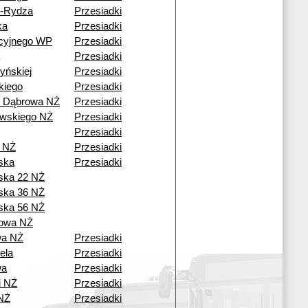
o-Rydza
Przesiadki
ka
Przesiadki
cyjnego WP
Przesiadki
Przesiadki
yńskiej
Przesiadki
kiego
Przesiadki
ź Dąbrowa NŻ
Przesiadki
wskiego NŻ
Przesiadki
Przesiadki
a NŻ
Przesiadki
ska
Przesiadki
ska 22 NŻ
ska 36 NŻ
ska 56 NŻ
owa NŻ
wa NŻ
Przesiadki
ela
Przesiadki
wa
Przesiadki
i NŻ
Przesiadki
NŻ
Przesiadki