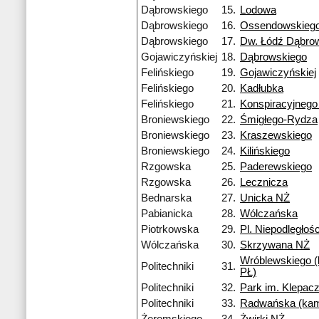
Dąbrowskiego
15.
Lodowa
Dąbrowskiego
16.
Ossendowskieg
Dąbrowskiego
17.
Dw. Łódź Dąbro
Gojawiczyńskiej
18.
Dąbrowskiego
Felińskiego
19.
Gojawiczyńskiej
Felińskiego
20.
Kadłubka
Felińskiego
21.
Konspiracyjneg
Broniewskiego
22.
Śmigłego-Rydza
Broniewskiego
23.
Kraszewskiego
Broniewskiego
24.
Kilińskiego
Rzgowska
25.
Paderewskiego
Rzgowska
26.
Lecznicza
Bednarska
27.
Unicka NŻ
Pabianicka
28.
Wólczańska
Piotrkowska
29.
Pl. Niepodległośc
Wólczańska
30.
Skrzywana NŻ
Wróblewskiego 
Politechniki
31.
PŁ)
Politechniki
32.
Park im. Klepac
Politechniki
33.
Radwańska (ka