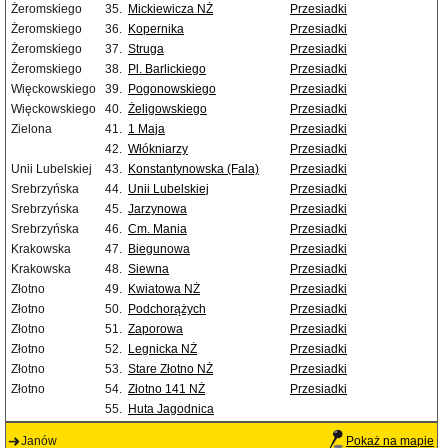
Żeromskiego
35.
Mickiewicza NŻ
Przesiadki
Żeromskiego
36.
Kopernika
Przesiadki
Żeromskiego
37.
Struga
Przesiadki
Żeromskiego
38.
Pl. Barlickiego
Przesiadki
Więckowskiego
39.
Pogonowskiego
Przesiadki
Więckowskiego
40.
Żeligowskiego
Przesiadki
Zielona
41.
1 Maja
Przesiadki
42.
Włókniarzy
Przesiadki
Unii Lubelskiej
43.
Konstantynowska (Fala)
Przesiadki
Srebrzyńska
44.
Unii Lubelskiej
Przesiadki
Srebrzyńska
45.
Jarzynowa
Przesiadki
Srebrzyńska
46.
Cm. Mania
Przesiadki
Krakowska
47.
Biegunowa
Przesiadki
Krakowska
48.
Siewna
Przesiadki
Złotno
49.
Kwiatowa NŻ
Przesiadki
Złotno
50.
Podchorążych
Przesiadki
Złotno
51.
Zaporowa
Przesiadki
Złotno
52.
Legnicka NŻ
Przesiadki
Złotno
53.
Stare Złotno NŻ
Przesiadki
Złotno
54.
Złotno 141 NŻ
Przesiadki
55.
Huta Jagodnica
Janów
Pokaż na mapie