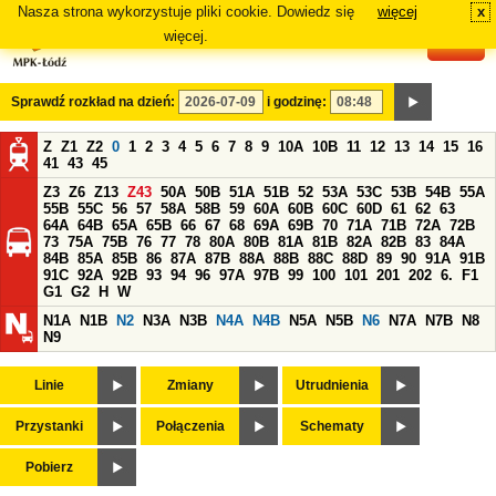
Nasza strona wykorzystuje pliki cookie. Dowiedz się
więcej
x
#
więcej.
Sprawdź rozkład na dzień:
i godzinę:
Z
Z1
Z2
0
1
2
3
4
5
6
7
8
9
10A
10B
11
12
13
14
15
16
41
43
45
Z3
Z6
Z13
Z43
50A
50B
51A
51B
52
53A
53C
53B
54B
55A
55B
55C
56
57
58A
58B
59
60A
60B
60C
60D
61
62
63
64A
64B
65A
65B
66
67
68
69A
69B
70
71A
71B
72A
72B
73
75A
75B
76
77
78
80A
80B
81A
81B
82A
82B
83
84A
84B
85A
85B
86
87A
87B
88A
88B
88C
88D
89
90
91A
91B
91C
92A
92B
93
94
96
97A
97B
99
100
101
201
202
6.
F1
G1
G2
H
W
N1A
N1B
N2
N3A
N3B
N4A
N4B
N5A
N5B
N6
N7A
N7B
N8
N9
Linie
Zmiany
Utrudnienia
Przystanki
Połączenia
Schematy
Pobierz