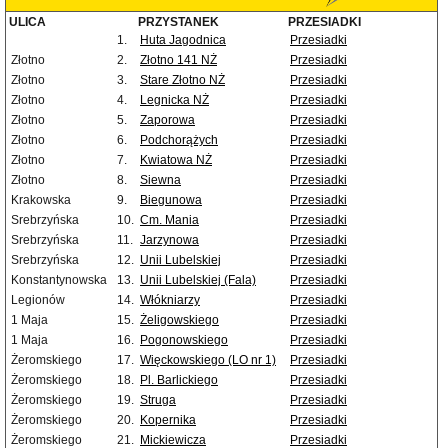
ULICA
PRZYSTANEK
PRZESIADKI
1.
Huta Jagodnica
Przesiadki
Złotno
2.
Złotno 141 NŻ
Przesiadki
Złotno
3.
Stare Złotno NŻ
Przesiadki
Złotno
4.
Legnicka NŻ
Przesiadki
Złotno
5.
Zaporowa
Przesiadki
Złotno
6.
Podchorążych
Przesiadki
Złotno
7.
Kwiatowa NŻ
Przesiadki
Złotno
8.
Siewna
Przesiadki
Krakowska
9.
Biegunowa
Przesiadki
Srebrzyńska
10.
Cm. Mania
Przesiadki
Srebrzyńska
11.
Jarzynowa
Przesiadki
Srebrzyńska
12.
Unii Lubelskiej
Przesiadki
Konstantynowska
13.
Unii Lubelskiej (Fala)
Przesiadki
Legionów
14.
Włókniarzy
Przesiadki
1 Maja
15.
Żeligowskiego
Przesiadki
1 Maja
16.
Pogonowskiego
Przesiadki
Żeromskiego
17.
Więckowskiego (LO nr 1)
Przesiadki
Żeromskiego
18.
Pl. Barlickiego
Przesiadki
Żeromskiego
19.
Struga
Przesiadki
Żeromskiego
20.
Kopernika
Przesiadki
Żeromskiego
21.
Mickiewicza
Przesiadki