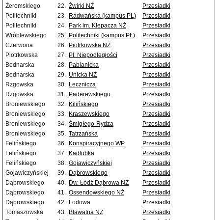
Żeromskiego
22.
Żwirki NŻ
Przesiadki
Politechniki
23.
Radwańska (kampus PŁ)
Przesiadki
Politechniki
24.
Park im. Klepacza NŻ
Przesiadki
Wróblewskiego
25.
Politechniki (kampus PŁ)
Przesiadki
Czerwona
26.
Piotrkowska NŻ
Przesiadki
Piotrkowska
27.
Pl. Niepodległości
Przesiadki
Bednarska
28.
Pabianicka
Przesiadki
Bednarska
29.
Unicka NŻ
Przesiadki
Rzgowska
30.
Lecznicza
Przesiadki
Rzgowska
31.
Paderewskiego
Przesiadki
Broniewskiego
32.
Kilińskiego
Przesiadki
Broniewskiego
33.
Kraszewskiego
Przesiadki
Broniewskiego
34.
Śmigłego-Rydza
Przesiadki
Broniewskiego
35.
Tatrzańska
Przesiadki
Felińskiego
36.
Konspiracyjnego WP
Przesiadki
Felińskiego
37.
Kadłubka
Przesiadki
Felińskiego
38.
Gojawiczyńskiej
Przesiadki
Gojawiczyńskiej
39.
Dąbrowskiego
Przesiadki
Dąbrowskiego
40.
Dw. Łódź Dąbrowa NŻ
Przesiadki
Dąbrowskiego
41.
Ossendowskiego NŻ
Przesiadki
Dąbrowskiego
42.
Lodowa
Przesiadki
Tomaszowska
43.
Bławatna NŻ
Przesiadki