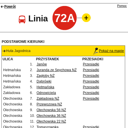
Pomoc
Powrót
72A
Linia
PODSTAWOWE KIERUNKI
Huta Jagodnica
Pokaż na mapie
ULICA
PRZYSTANEK
PRZESIADKI
1.
Janów
Przesiadki
Hetmańska
2.
Juranda ze Spychowa NŻ
Przesiadki
Hetmańska
3.
Zagłoby NŻ
Przesiadki
Hetmańska
4.
Dąbrówki
Przesiadki
Zakładowa
5.
Hetmańska
Przesiadki
Zakładowa
6.
Odnowiciela
Przesiadki
Olechowska
7.
Zakładowa NŻ
Przesiadki
Olechowska
8.
Przewozowa NŻ
Olechowska
9.
Olechowska 56 NŻ
Olechowska
10.
Olechowska 36 NŻ
Olechowska
11.
Olechowska 22 NŻ
Olechowska
12.
Tomaszowska
Przesiadki