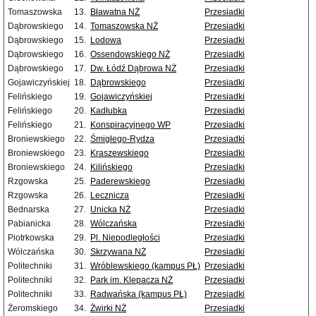
Tomaszowska
13.
Bławatna NŻ
Przesiadki
Dąbrowskiego
14.
Tomaszowska NŻ
Przesiadki
Dąbrowskiego
15.
Lodowa
Przesiadki
Dąbrowskiego
16.
Ossendowskiego NŻ
Przesiadki
Dąbrowskiego
17.
Dw. Łódź Dąbrowa NŻ
Przesiadki
Gojawiczyńskiej
18.
Dąbrowskiego
Przesiadki
Felińskiego
19.
Gojawiczyńskiej
Przesiadki
Felińskiego
20.
Kadłubka
Przesiadki
Felińskiego
21.
Konspiracyjnego WP
Przesiadki
Broniewskiego
22.
Śmigłego-Rydza
Przesiadki
Broniewskiego
23.
Kraszewskiego
Przesiadki
Broniewskiego
24.
Kilińskiego
Przesiadki
Rzgowska
25.
Paderewskiego
Przesiadki
Rzgowska
26.
Lecznicza
Przesiadki
Bednarska
27.
Unicka NŻ
Przesiadki
Pabianicka
28.
Wólczańska
Przesiadki
Piotrkowska
29.
Pl. Niepodległości
Przesiadki
Wólczańska
30.
Skrzywana NŻ
Przesiadki
Politechniki
31.
Wróblewskiego (kampus PŁ)
Przesiadki
Politechniki
32.
Park im. Klepacza NŻ
Przesiadki
Politechniki
33.
Radwańska (kampus PŁ)
Przesiadki
Żeromskiego
34.
Żwirki NŻ
Przesiadki