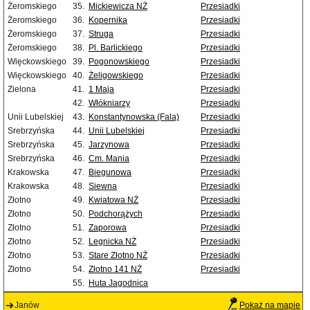
Żeromskiego
35.
Mickiewicza NŻ
Przesiadki
Żeromskiego
36.
Kopernika
Przesiadki
Żeromskiego
37.
Struga
Przesiadki
Żeromskiego
38.
Pl. Barlickiego
Przesiadki
Więckowskiego
39.
Pogonowskiego
Przesiadki
Więckowskiego
40.
Żeligowskiego
Przesiadki
Zielona
41.
1 Maja
Przesiadki
42.
Włókniarzy
Przesiadki
Unii Lubelskiej
43.
Konstantynowska (Fala)
Przesiadki
Srebrzyńska
44.
Unii Lubelskiej
Przesiadki
Srebrzyńska
45.
Jarzynowa
Przesiadki
Srebrzyńska
46.
Cm. Mania
Przesiadki
Krakowska
47.
Biegunowa
Przesiadki
Krakowska
48.
Siewna
Przesiadki
Złotno
49.
Kwiatowa NŻ
Przesiadki
Złotno
50.
Podchorążych
Przesiadki
Złotno
51.
Zaporowa
Przesiadki
Złotno
52.
Legnicka NŻ
Przesiadki
Złotno
53.
Stare Złotno NŻ
Przesiadki
Złotno
54.
Złotno 141 NŻ
Przesiadki
55.
Huta Jagodnica
Janów
Pokaż na mapie