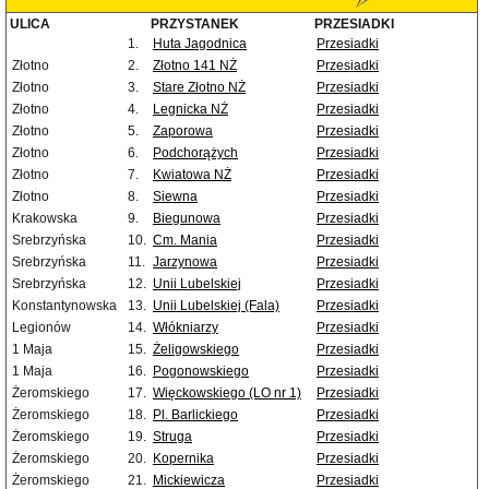
ULICA
PRZYSTANEK
PRZESIADKI
1.
Huta Jagodnica
Przesiadki
Złotno
2.
Złotno 141 NŻ
Przesiadki
Złotno
3.
Stare Złotno NŻ
Przesiadki
Złotno
4.
Legnicka NŻ
Przesiadki
Złotno
5.
Zaporowa
Przesiadki
Złotno
6.
Podchorążych
Przesiadki
Złotno
7.
Kwiatowa NŻ
Przesiadki
Złotno
8.
Siewna
Przesiadki
Krakowska
9.
Biegunowa
Przesiadki
Srebrzyńska
10.
Cm. Mania
Przesiadki
Srebrzyńska
11.
Jarzynowa
Przesiadki
Srebrzyńska
12.
Unii Lubelskiej
Przesiadki
Konstantynowska
13.
Unii Lubelskiej (Fala)
Przesiadki
Legionów
14.
Włókniarzy
Przesiadki
1 Maja
15.
Żeligowskiego
Przesiadki
1 Maja
16.
Pogonowskiego
Przesiadki
Żeromskiego
17.
Więckowskiego (LO nr 1)
Przesiadki
Żeromskiego
18.
Pl. Barlickiego
Przesiadki
Żeromskiego
19.
Struga
Przesiadki
Żeromskiego
20.
Kopernika
Przesiadki
Żeromskiego
21.
Mickiewicza
Przesiadki