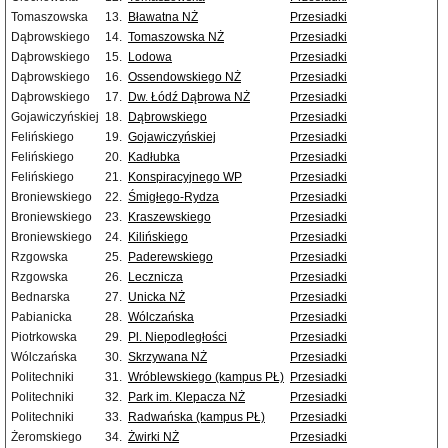
Tomaszowska
13.
Bławatna NŻ
Przesiadki
Dąbrowskiego
14.
Tomaszowska NŻ
Przesiadki
Dąbrowskiego
15.
Lodowa
Przesiadki
Dąbrowskiego
16.
Ossendowskiego NŻ
Przesiadki
Dąbrowskiego
17.
Dw. Łódź Dąbrowa NŻ
Przesiadki
Gojawiczyńskiej
18.
Dąbrowskiego
Przesiadki
Felińskiego
19.
Gojawiczyńskiej
Przesiadki
Felińskiego
20.
Kadłubka
Przesiadki
Felińskiego
21.
Konspiracyjnego WP
Przesiadki
Broniewskiego
22.
Śmigłego-Rydza
Przesiadki
Broniewskiego
23.
Kraszewskiego
Przesiadki
Broniewskiego
24.
Kilińskiego
Przesiadki
Rzgowska
25.
Paderewskiego
Przesiadki
Rzgowska
26.
Lecznicza
Przesiadki
Bednarska
27.
Unicka NŻ
Przesiadki
Pabianicka
28.
Wólczańska
Przesiadki
Piotrkowska
29.
Pl. Niepodległości
Przesiadki
Wólczańska
30.
Skrzywana NŻ
Przesiadki
Politechniki
31.
Wróblewskiego (kampus PŁ)
Przesiadki
Politechniki
32.
Park im. Klepacza NŻ
Przesiadki
Politechniki
33.
Radwańska (kampus PŁ)
Przesiadki
Żeromskiego
34.
Żwirki NŻ
Przesiadki