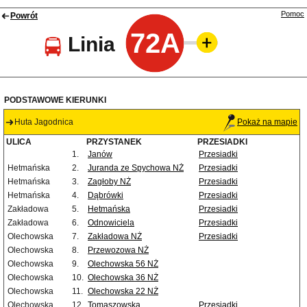
Pomoc
Powrót
72A
Linia
PODSTAWOWE KIERUNKI
Huta Jagodnica
Pokaż na mapie
ULICA
PRZYSTANEK
PRZESIADKI
1.
Janów
Przesiadki
Hetmańska
2.
Juranda ze Spychowa NŻ
Przesiadki
Hetmańska
3.
Zagłoby NŻ
Przesiadki
Hetmańska
4.
Dąbrówki
Przesiadki
Zakładowa
5.
Hetmańska
Przesiadki
Zakładowa
6.
Odnowiciela
Przesiadki
Olechowska
7.
Zakładowa NŻ
Przesiadki
Olechowska
8.
Przewozowa NŻ
Olechowska
9.
Olechowska 56 NŻ
Olechowska
10.
Olechowska 36 NŻ
Olechowska
11.
Olechowska 22 NŻ
Olechowska
12.
Tomaszowska
Przesiadki