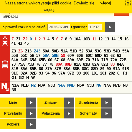
Nasza strona wykorzystuje pliki cookie. Dowiedz się
więcej
x
#
więcej.
Sprawdź rozkład na dzień:
i godzinę:
Z
Z1
Z2
0
1
2
3
4
5
6
7
8
9
10A
10B
11
12
13
14
15
16
41
43
45
Z3
Z6
Z13
Z43
50A
50B
51A
51B
52
53A
53C
53B
54B
55A
55B
55C
56
57
58A
58B
59
60A
60B
60C
60D
61
62
63
64A
64B
65A
65B
66
67
68
69A
69B
70
71A
71B
72A
72B
73
75A
75B
76
77
78
80A
80B
81A
81B
82A
82B
83
84A
84B
85A
85B
86
87A
87B
88A
88B
88C
88D
89
90
91A
91B
91C
92A
92B
93
94
96
97A
97B
99
100
101
201
202
6.
F1
G1
G2
H
W
N1A
N1B
N2
N3A
N3B
N4A
N4B
N5A
N5B
N6
N7A
N7B
N8
N9
Linie
Zmiany
Utrudnienia
Przystanki
Połączenia
Schematy
Pobierz