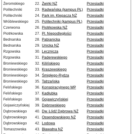
Żeromskiego
22.
Żwirki NŻ
Przesiadki
Politechniki
23.
Radwańska (kampus PŁ)
Przesiadki
Politechniki
24.
Park im. Klepacza NŻ
Przesiadki
Wróblewskiego
25.
Politechniki (kampus PŁ)
Przesiadki
Czerwona
26.
Piotrkowska NŻ
Przesiadki
Piotrkowska
27.
Pl. Niepodległości
Przesiadki
Bednarska
28.
Pabianicka
Przesiadki
Bednarska
29.
Unicka NŻ
Przesiadki
Rzgowska
30.
Lecznicza
Przesiadki
Rzgowska
31.
Paderewskiego
Przesiadki
Broniewskiego
32.
Kilińskiego
Przesiadki
Broniewskiego
33.
Kraszewskiego
Przesiadki
Broniewskiego
34.
Śmigłego-Rydza
Przesiadki
Broniewskiego
35.
Tatrzańska
Przesiadki
Felińskiego
36.
Konspiracyjnego WP
Przesiadki
Felińskiego
37.
Kadłubka
Przesiadki
Felińskiego
38.
Gojawiczyńskiej
Przesiadki
Gojawiczyńskiej
39.
Dąbrowskiego
Przesiadki
Dąbrowskiego
40.
Dw. Łódź Dąbrowa NŻ
Przesiadki
Dąbrowskiego
41.
Ossendowskiego NŻ
Przesiadki
Dąbrowskiego
42.
Lodowa
Przesiadki
Tomaszowska
43.
Bławatna NŻ
Przesiadki