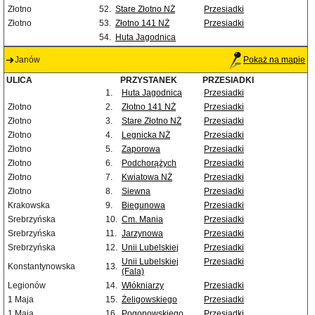
Złotno
52.
Stare Złotno NŻ
Przesiadki
Złotno
53.
Złotno 141 NŻ
Przesiadki
54.
Huta Jagodnica
Janów
Pokaż na mapie
ULICA
PRZYSTANEK
PRZESIADKI
1.
Huta Jagodnica
Przesiadki
Złotno
2.
Złotno 141 NŻ
Przesiadki
Złotno
3.
Stare Złotno NŻ
Przesiadki
Złotno
4.
Legnicka NŻ
Przesiadki
Złotno
5.
Zaporowa
Przesiadki
Złotno
6.
Podchorążych
Przesiadki
Złotno
7.
Kwiatowa NŻ
Przesiadki
Złotno
8.
Siewna
Przesiadki
Krakowska
9.
Biegunowa
Przesiadki
Srebrzyńska
10.
Cm. Mania
Przesiadki
Srebrzyńska
11.
Jarzynowa
Przesiadki
Srebrzyńska
12.
Unii Lubelskiej
Przesiadki
Unii Lubelskiej
Przesiadki
Konstantynowska
13.
(Fala)
Legionów
14.
Włókniarzy
Przesiadki
1 Maja
15.
Żeligowskiego
Przesiadki
1 Maja
16.
Pogonowskiego
Przesiadki