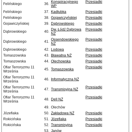
Konspiracyjnego
Przesiadki
Felińskiego
36.
WP
Felińskiego
37.
Kadłubka
Przesiadki
Felińskiego
38.
Gojawiczyńskiej
Przesiadki
Gojawiczyńskiej
39.
Dąbrowskiego
Przesiadki
Dw. Łódź Dąbrowa
Przesiadki
Dąbrowskiego
40.
NŻ
Ossendowskiego
Przesiadki
Dąbrowskiego
41.
NŻ
Dąbrowskiego
42.
Lodowa
Przesiadki
Tomaszowska
43.
Bławatna NŻ
Przesiadki
Tomaszowska
44.
Olechowska
Przesiadki
Ofiar Terroryzmu 11
Przesiadki
45.
Tomaszowska
Września
Ofiar Terroryzmu 11
46.
Informatyczna NŻ
Września
Ofiar Terroryzmu 11
Przesiadki
47.
Transmisyjna NŻ
Września
Ofiar Terroryzmu 11
Przesiadki
48.
Dell NŻ
Września
49.
Olechów
Józefiaka
50.
Zakładowa NŻ
Przesiadki
Rokicińska
51.
Józefiaka
Przesiadki
Rokicińska
52.
Transmisyjna
Przesiadki
53.
Janów