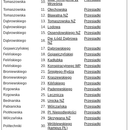
Tomaszowska
10.
Września
Tomaszowska
11.
Olechowska
Przesiadki
Tomaszowska
12.
Bławatna NŻ
Przesiadki
Dąbrowskiego
13.
Tomaszowska NŻ
Przesiadki
Dąbrowskiego
14.
Lodowa
Przesiadki
Dąbrowskiego
15.
Ossendowskiego NŻ
Przesiadki
Dw. Łódź Dąbrowa
Przesiadki
Dąbrowskiego
16.
NŻ
Gojawiczyńskiej
17.
Dąbrowskiego
Przesiadki
Felińskiego
18.
Gojawiczyńskiej
Przesiadki
Felińskiego
19.
Kadłubka
Przesiadki
Felińskiego
20.
Konspiracyjnego WP
Przesiadki
Broniewskiego
21.
Śmigłego-Rydza
Przesiadki
Broniewskiego
22.
Kraszewskiego
Przesiadki
Broniewskiego
23.
Kilińskiego
Przesiadki
Rzgowska
24.
Paderewskiego
Przesiadki
Rzgowska
25.
Lecznicza
Przesiadki
Bednarska
26.
Unicka NŻ
Przesiadki
Pabianicka
27.
Wólczańska
Przesiadki
Piotrkowska
28.
Pl. Niepodległości
Przesiadki
Wólczańska
29.
Skrzywana NŻ
Przesiadki
Wróblewskiego
Przesiadki
Politechniki
30.
(kampus PŁ)