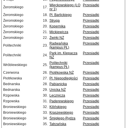
Więckowskiego (LO
Przesiadki
Żeromskiego
17.
nr 1)
Żeromskiego
18.
Pl. Barlickiego
Przesiadki
Żeromskiego
19.
Struga
Przesiadki
Żeromskiego
20.
Kopernika
Przesiadki
Żeromskiego
21.
Mickiewicza
Przesiadki
Żeromskiego
22.
Żwirki NŻ
Przesiadki
Radwańska
Przesiadki
Politechniki
23.
(kampus PŁ)
Park im. Klepacza
Przesiadki
Politechniki
24.
NŻ
Politechniki
Przesiadki
Wróblewskiego
25.
(kampus PŁ)
Czerwona
26.
Piotrkowska NŻ
Przesiadki
Piotrkowska
27.
Pl. Niepodległości
Przesiadki
Bednarska
28.
Pabianicka
Przesiadki
Bednarska
29.
Unicka NŻ
Przesiadki
Rzgowska
30.
Lecznicza
Przesiadki
Rzgowska
31.
Paderewskiego
Przesiadki
Broniewskiego
32.
Kilińskiego
Przesiadki
Broniewskiego
33.
Kraszewskiego
Przesiadki
Broniewskiego
34.
Śmigłego-Rydza
Przesiadki
Broniewskiego
35.
Tatrzańska
Przesiadki