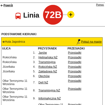
Pomoc
Powrót
72B
Linia
PODSTAWOWE KIERUNKI
Huta Jagodnica
Pokaż na mapie
ULICA
PRZYSTANEK
PRZESIADKI
1.
Janów
Przesiadki
Rokicińska
2.
Hetmańska NŻ
Przesiadki
Rokicińska
3.
Transmisyjna
Przesiadki
Józefiaka
4.
Rokicińska NŻ
Przesiadki
Józefiaka
5.
Zakładowa NŻ
Przesiadki
6.
Olechów
Przesiadki
Ofiar Terroryzmu 11
Przesiadki
7.
Dell NŻ
Września
Ofiar Terroryzmu 11
Przesiadki
8.
Transmisyjna NŻ
Września
Ofiar Terroryzmu 11
9.
Informatyczna NŻ
Września
Ofiar Terroryzmu 11
Przesiadki