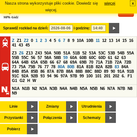
Nasza strona wykorzystuje pliki cookie. Dowiedz się
więcej
x
#
więcej.
Sprawdź rozkład na dzień:
i godzinę:
Z
Z1
Z2
0
1
2
3
4
5
6
7
8
9
10A
10B
11
12
13
14
15
16
41
43
45
Z3
Z6
Z13
Z43
50A
50B
51A
51B
52
53A
53C
53B
54B
55A
55B
55C
56
57
58A
58B
59
60A
60B
60C
60D
61
62
63
64A
64B
65A
65B
66
67
68
69A
69B
70
71A
71B
72A
72B
73
75A
75B
76
77
78
80A
80B
81A
81B
82A
82B
83
84A
84B
85A
85B
86
87A
87B
88A
88B
88C
88D
89
90
91A
91B
91C
92A
92B
93
94
96
97A
97B
99
100
101
201
202
6.
F1
G1
G2
H
W
N1A
N1B
N2
N3A
N3B
N4A
N4B
N5A
N5B
N6
N7A
N7B
N8
N9
Linie
Zmiany
Utrudnienia
Przystanki
Połączenia
Schematy
Pobierz