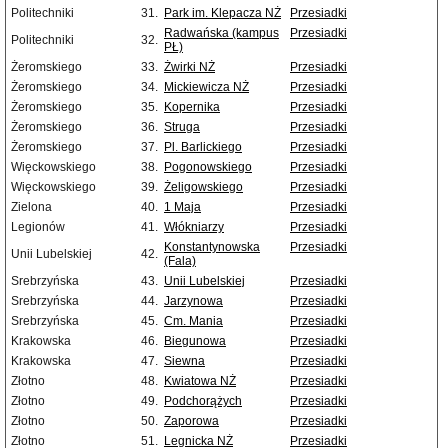
Politechniki
31.
Park im. Klepacza NŻ
Przesiadki
Radwańska (kampus
Przesiadki
Politechniki
32.
PŁ)
Żeromskiego
33.
Żwirki NŻ
Przesiadki
Żeromskiego
34.
Mickiewicza NŻ
Przesiadki
Żeromskiego
35.
Kopernika
Przesiadki
Żeromskiego
36.
Struga
Przesiadki
Żeromskiego
37.
Pl. Barlickiego
Przesiadki
Więckowskiego
38.
Pogonowskiego
Przesiadki
Więckowskiego
39.
Żeligowskiego
Przesiadki
Zielona
40.
1 Maja
Przesiadki
Legionów
41.
Włókniarzy
Przesiadki
Konstantynowska
Przesiadki
Unii Lubelskiej
42.
(Fala)
Srebrzyńska
43.
Unii Lubelskiej
Przesiadki
Srebrzyńska
44.
Jarzynowa
Przesiadki
Srebrzyńska
45.
Cm. Mania
Przesiadki
Krakowska
46.
Biegunowa
Przesiadki
Krakowska
47.
Siewna
Przesiadki
Złotno
48.
Kwiatowa NŻ
Przesiadki
Złotno
49.
Podchorążych
Przesiadki
Złotno
50.
Zaporowa
Przesiadki
Złotno
51.
Legnicka NŻ
Przesiadki