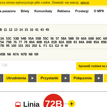
sza strona wykorzystuje pliki cookie. Dowiedz się więcej.
więcej
a pasażera
Bilety
Komunikaty
Reklama
Przetargi
O MPK
0B
11
12
13
14
15
16
41
43
45
53A
53C
53B
54B
55A
55B
55C
56
57
58A
58B
59
60A
60B
60C
60
75A
75B
76
77
78
80A
80B
81A
81B
82A
82B
83
84A
84B
85A
85B
97B
99
100
101
201
202
6.
F1
G1
G2
H
W
N5B
N6
N7A
N7B
N8
N9
a 72B
Sprawdź rozkład na d
Utrudnienia
Przystanki
Połączenia
72B
Linia