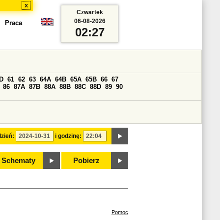
x
Czwartek
06-08-2026
Praca
02:27
D
61
62
63
64A
64B
65A
65B
66
67
86
87A
87B
88A
88B
88C
88D
89
90
zień:
i godzinę:
Schematy
Pobierz
Pomoc