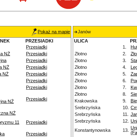
Pokaż na mapie
Janów
ANEK
PRZESIADKI
ULICA
PR
Przesiadki
1.
Hu
a NŻ
Przesiadki
Złotno
2.
Zł
jna
Przesiadki
Złotno
3.
Sta
ka NŻ
Przesiadki
Złotno
4.
Le
a NŻ
Przesiadki
Złotno
5.
Za
Przesiadki
Złotno
6.
Po
Przesiadki
Złotno
7.
Kw
Złotno
8.
Si
Przesiadki
Krakowska
9.
Bi
yjna NŻ
Srebrzyńska
10.
Cm
czna NŻ
Srebrzyńska
11.
Ja
Srebrzyńska
12.
Uni
roryzmu 11
Przesiadki
Uni
Konstantynowska
13.
(Fa
ka
Przesiadki