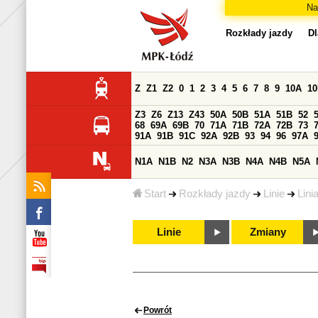
Na
Rozkłady jazdy
Dl
Z
Z1
Z2
0
1
2
3
4
5
6
7
8
9
10A
1
Z3
Z6
Z13
Z43
50A
50B
51A
51B
52
68
69A
69B
70
71A
71B
72A
72B
73
91A
91B
91C
92A
92B
93
94
96
97A
N1A
N1B
N2
N3A
N3B
N4A
N4B
N5A
Start
Rozkłady jazdy
Linie
Lini
Linie
Zmiany
Powrót