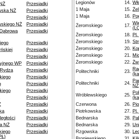
Legionów
14.
Wł
 NŻ
Przesiadki
1 Maja
15.
Że
wska NŻ
Przesiadki
1 Maja
16.
Po
Przesiadki
Wi
skiego NŻ
Przesiadki
Żeromskiego
17.
(LO
 Dąbrowa
Przesiadki
Żeromskiego
18.
Pl.
Żeromskiego
19.
St
iego
Przesiadki
Żeromskiego
20.
Ko
ńskiej
Przesiadki
Żeromskiego
21.
Mi
Przesiadki
Żeromskiego
22.
Żwi
cyjnego WP
Przesiadki
Ra
-Rydza
Przesiadki
Politechniki
23.
(k
kiego
Przesiadki
Pa
Politechniki
24.
o
Przesiadki
NŻ
kiego
Przesiadki
Pol
Wróblewskiego
25.
Przesiadki
(k
Ż
Przesiadki
Czerwona
26.
Pi
ka
Przesiadki
Piotrkowska
27.
Pl.
ległości
Przesiadki
Bednarska
28.
Pa
a NŻ
Przesiadki
Bednarska
29.
Un
kiego
Przesiadki
Rzgowska
30.
Le
PŁ)
Broniewskiego
31.
Kil