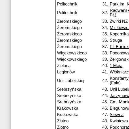
Politechniki
31.
Park im. 
Radwańsk
Politechniki
32.
PŁ)
Żeromskiego
33.
Żwirki NŻ
Żeromskiego
34.
Mickiewi
Żeromskiego
35.
Kopernika
Żeromskiego
36.
Struga
Żeromskiego
37.
Pl. Barlic
Więckowskiego
38.
Pogonows
Więckowskiego
39.
Żeligowsk
Zielona
40.
1 Maja
Legionów
41.
Włókniarz
Konstant
Unii Lubelskiej
42.
(Fala)
Srebrzyńska
43.
Unii Lubel
Srebrzyńska
44.
Jarzynow
Srebrzyńska
45.
Cm. Mani
Krakowska
46.
Biegunow
Krakowska
47.
Siewna
Złotno
48.
Kwiatowa
Złotno
49.
Podchorą