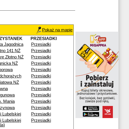
Pokaż na mapie
ZYSTANEK
PRZESIADKI
ta Jagodnica
Przesiadki
otno 141 NŻ
Przesiadki
re Złotno NŻ
Przesiadki
gnicka NŻ
Przesiadki
porowa
Przesiadki
dchorążych
Przesiadki
iatowa NŻ
Przesiadki
ewna
Przesiadki
egunowa
Przesiadki
. Mania
Przesiadki
rzynowa
Przesiadki
i Lubelskiej
Przesiadki
i Lubelskiej
Przesiadki
la)