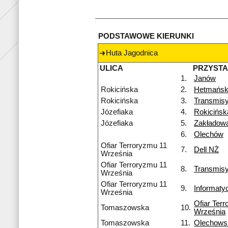
PODSTAWOWE KIERUNKI
Huta Jagodnica
ULICA
PRZYST
1.
Janów
Rokicińska
2.
Hetmańsk
Rokicińska
3.
Transmisy
Józefiaka
4.
Rokicińs
Józefiaka
5.
Zakładow
6.
Olechów
Ofiar Terroryzmu 11
7.
Dell NŻ
Września
Ofiar Terroryzmu 11
8.
Transmis
Września
Ofiar Terroryzmu 11
9.
Informaty
Września
Ofiar Ter
Tomaszowska
10.
Września
Tomaszowska
11.
Olechows