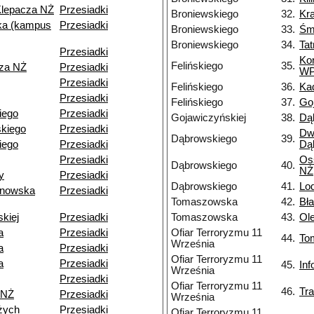
Klepacza NŻ
Przesiadki
Broniewskiego
32.
Kr
a (kampus
Przesiadki
Broniewskiego
33.
Śm
Broniewskiego
34.
Ta
Przesiadki
Ko
Felińskiego
35.
cza NŻ
Przesiadki
W
Przesiadki
Felińskiego
36.
Ka
Przesiadki
Felińskiego
37.
Go
kiego
Przesiadki
Gojawiczyńskiej
38.
Dą
kiego
Przesiadki
Dw
Dąbrowskiego
39.
iego
Przesiadki
Dą
Przesiadki
Os
Dąbrowskiego
40.
NŻ
y
Przesiadki
Dąbrowskiego
41.
Lo
ynowska
Przesiadki
Tomaszowska
42.
Bł
skiej
Przesiadki
Tomaszowska
43.
Ol
a
Przesiadki
Ofiar Terroryzmu 11
44.
To
Września
a
Przesiadki
Ofiar Terroryzmu 11
a
Przesiadki
45.
In
Września
Przesiadki
Ofiar Terroryzmu 11
46.
Tr
 NŻ
Przesiadki
Września
żych
Przesiadki
Ofiar Terroryzmu 11