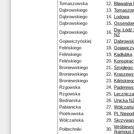
Tomaszowska
12.
Bławatna
Dąbrowskiego
13.
Tomaszo
Dąbrowskiego
14.
Lodowa
Dąbrowskiego
15.
Ossendow
Dw. Łódź
Dąbrowskiego
16.
NŻ
Gojawiczyńskiej
17.
Dąbrowsk
Felińskiego
18.
Gojawiczy
Felińskiego
19.
Kadłubka
Felińskiego
20.
Konspira
Broniewskiego
21.
Śmigłego
Broniewskiego
22.
Kraszews
Broniewskiego
23.
Kilińskieg
Rzgowska
24.
Paderews
Rzgowska
25.
Lecznicza
Bednarska
26.
Unicka N
Pabianicka
27.
Wólczańs
Piotrkowska
28.
Pl. Niepod
Wólczańska
29.
Skrzywan
Wróblews
Politechniki
30.
(kampus 