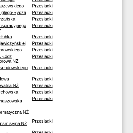
aszewskiego
Przesiadki
igłego-Rydza
Przesiadki
trzańska
Przesiadki
nspiracyjnego
Przesiadki
P
dłubka
Przesiadki
jawiczyńskiej
Przesiadki
browskiego
Przesiadki
. Łódź
Przesiadki
browa NŻ
sendowskiego
Przesiadki
dowa
Przesiadki
awatna NŻ
Przesiadki
echowska
Przesiadki
Przesiadki
maszowska
formatyczna NŻ
Przesiadki
ansmisyjna NŻ
Przesiadki