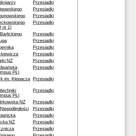
ókniarzy
Przesiadki
ligowskiego
Przesiadki
gonowskiego
Przesiadki
ęckowskiego
Przesiadki
 nr 1)
 Barlickiego
Przesiadki
ruga
Przesiadki
pernika
Przesiadki
ckiewicza
Przesiadki
rki NŻ
Przesiadki
dwańska
Przesiadki
ampus PŁ)
rk im. Klepacza
Przesiadki
itechniki
Przesiadki
ampus PŁ)
otrkowska NŻ
Przesiadki
 Niepodległości
Przesiadki
bianicka
Przesiadki
icka NŻ
Przesiadki
cznicza
Przesiadki
ińskiego
Przesiadki