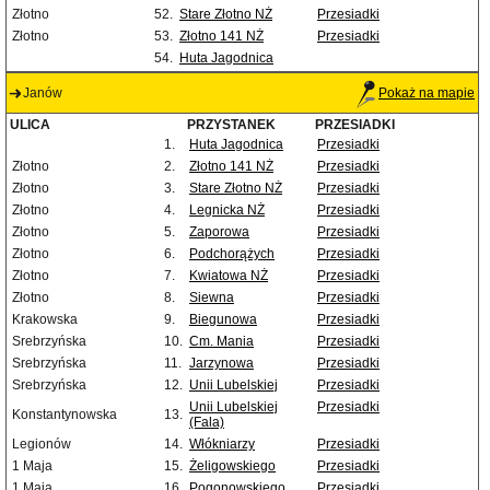
Złotno
52.
Stare Złotno NŻ
Przesiadki
Złotno
53.
Złotno 141 NŻ
Przesiadki
54.
Huta Jagodnica
Janów
Pokaż na mapie
ULICA
PRZYSTANEK
PRZESIADKI
1.
Huta Jagodnica
Przesiadki
Złotno
2.
Złotno 141 NŻ
Przesiadki
Złotno
3.
Stare Złotno NŻ
Przesiadki
Złotno
4.
Legnicka NŻ
Przesiadki
Złotno
5.
Zaporowa
Przesiadki
Złotno
6.
Podchorążych
Przesiadki
Złotno
7.
Kwiatowa NŻ
Przesiadki
Złotno
8.
Siewna
Przesiadki
Krakowska
9.
Biegunowa
Przesiadki
Srebrzyńska
10.
Cm. Mania
Przesiadki
Srebrzyńska
11.
Jarzynowa
Przesiadki
Srebrzyńska
12.
Unii Lubelskiej
Przesiadki
Unii Lubelskiej
Przesiadki
Konstantynowska
13.
(Fala)
Legionów
14.
Włókniarzy
Przesiadki
1 Maja
15.
Żeligowskiego
Przesiadki
1 Maja
16.
Pogonowskiego
Przesiadki