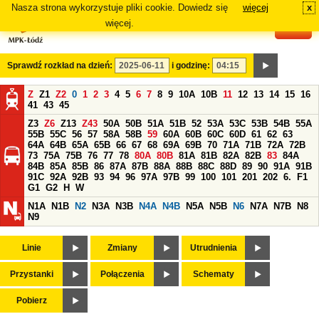
Nasza strona wykorzystuje pliki cookie. Dowiedz się
więcej
x
#
więcej.
Sprawdź rozkład na dzień:
i godzinę:
Z
Z1
Z2
0
1
2
3
4
5
6
7
8
9
10A
10B
11
12
13
14
15
16
41
43
45
Z3
Z6
Z13
Z43
50A
50B
51A
51B
52
53A
53C
53B
54B
55A
55B
55C
56
57
58A
58B
59
60A
60B
60C
60D
61
62
63
64A
64B
65A
65B
66
67
68
69A
69B
70
71A
71B
72A
72B
73
75A
75B
76
77
78
80A
80B
81A
81B
82A
82B
83
84A
84B
85A
85B
86
87A
87B
88A
88B
88C
88D
89
90
91A
91B
91C
92A
92B
93
94
96
97A
97B
99
100
101
201
202
6.
F1
G1
G2
H
W
N1A
N1B
N2
N3A
N3B
N4A
N4B
N5A
N5B
N6
N7A
N7B
N8
N9
Linie
Zmiany
Utrudnienia
Przystanki
Połączenia
Schematy
Pobierz