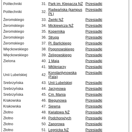
Politechniki
31.
Park im. Klepacza NŻ
Przesiadki
Radwańska (kampus
Przesiadki
Politechniki
32.
PŁ)
Żeromskiego
33.
Żwirki NŻ
Przesiadki
Żeromskiego
34.
Mickiewicza NŻ
Przesiadki
Żeromskiego
35.
Kopernika
Przesiadki
Żeromskiego
36.
Struga
Przesiadki
Żeromskiego
37.
Pl. Barlickiego
Przesiadki
Więckowskiego
38.
Pogonowskiego
Przesiadki
Więckowskiego
39.
Żeligowskiego
Przesiadki
Zielona
40.
1 Maja
Przesiadki
41.
Włókniarzy
Przesiadki
Konstantynowska
Przesiadki
Unii Lubelskiej
42.
(Fala)
Srebrzyńska
43.
Unii Lubelskiej
Przesiadki
Srebrzyńska
44.
Jarzynowa
Przesiadki
Srebrzyńska
45.
Cm. Mania
Przesiadki
Krakowska
46.
Biegunowa
Przesiadki
Krakowska
47.
Siewna
Przesiadki
Złotno
48.
Kwiatowa NŻ
Przesiadki
Złotno
49.
Podchorążych
Przesiadki
Złotno
50.
Zaporowa
Przesiadki
Złotno
51.
Legnicka NŻ
Przesiadki