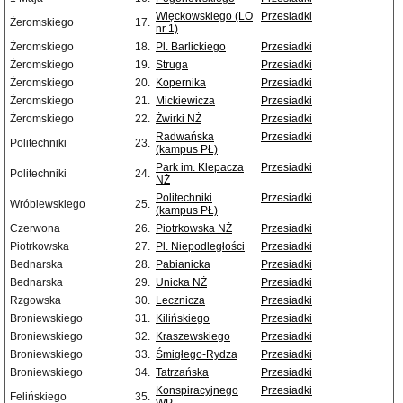
Więckowskiego (LO
Przesiadki
Żeromskiego
17.
nr 1)
Żeromskiego
18.
Pl. Barlickiego
Przesiadki
Żeromskiego
19.
Struga
Przesiadki
Żeromskiego
20.
Kopernika
Przesiadki
Żeromskiego
21.
Mickiewicza
Przesiadki
Żeromskiego
22.
Żwirki NŻ
Przesiadki
Radwańska
Przesiadki
Politechniki
23.
(kampus PŁ)
Park im. Klepacza
Przesiadki
Politechniki
24.
NŻ
Politechniki
Przesiadki
Wróblewskiego
25.
(kampus PŁ)
Czerwona
26.
Piotrkowska NŻ
Przesiadki
Piotrkowska
27.
Pl. Niepodległości
Przesiadki
Bednarska
28.
Pabianicka
Przesiadki
Bednarska
29.
Unicka NŻ
Przesiadki
Rzgowska
30.
Lecznicza
Przesiadki
Broniewskiego
31.
Kilińskiego
Przesiadki
Broniewskiego
32.
Kraszewskiego
Przesiadki
Broniewskiego
33.
Śmigłego-Rydza
Przesiadki
Broniewskiego
34.
Tatrzańska
Przesiadki
Konspiracyjnego
Przesiadki
Felińskiego
35.