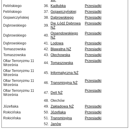
WP
Felińskiego
36.
Kadłubka
Przesiadki
Felińskiego
37.
Gojawiczyńskiej
Przesiadki
Gojawiczyńskiej
38.
Dąbrowskiego
Przesiadki
Dw. Łódź Dąbrowa
Przesiadki
Dąbrowskiego
39.
NŻ
Ossendowskiego
Przesiadki
Dąbrowskiego
40.
NŻ
Dąbrowskiego
41.
Lodowa
Przesiadki
Tomaszowska
42.
Bławatna NŻ
Przesiadki
Tomaszowska
43.
Olechowska
Przesiadki
Ofiar Terroryzmu 11
Przesiadki
44.
Tomaszowska
Września
Ofiar Terroryzmu 11
45.
Informatyczna NŻ
Września
Ofiar Terroryzmu 11
Przesiadki
46.
Transmisyjna NŻ
Września
Ofiar Terroryzmu 11
Przesiadki
47.
Dell NŻ
Września
48.
Olechów
Józefiaka
49.
Zakładowa NŻ
Przesiadki
Rokicińska
50.
Józefiaka
Przesiadki
Rokicińska
51.
Transmisyjna
Przesiadki
52.
Janów