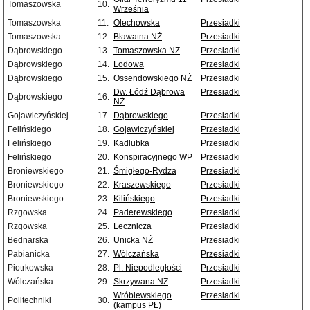
Tomaszowska
10.
Września
Tomaszowska
11.
Olechowska
Przesiadki
Tomaszowska
12.
Bławatna NŻ
Przesiadki
Dąbrowskiego
13.
Tomaszowska NŻ
Przesiadki
Dąbrowskiego
14.
Lodowa
Przesiadki
Dąbrowskiego
15.
Ossendowskiego NŻ
Przesiadki
Dw. Łódź Dąbrowa
Przesiadki
Dąbrowskiego
16.
NŻ
Gojawiczyńskiej
17.
Dąbrowskiego
Przesiadki
Felińskiego
18.
Gojawiczyńskiej
Przesiadki
Felińskiego
19.
Kadłubka
Przesiadki
Felińskiego
20.
Konspiracyjnego WP
Przesiadki
Broniewskiego
21.
Śmigłego-Rydza
Przesiadki
Broniewskiego
22.
Kraszewskiego
Przesiadki
Broniewskiego
23.
Kilińskiego
Przesiadki
Rzgowska
24.
Paderewskiego
Przesiadki
Rzgowska
25.
Lecznicza
Przesiadki
Bednarska
26.
Unicka NŻ
Przesiadki
Pabianicka
27.
Wólczańska
Przesiadki
Piotrkowska
28.
Pl. Niepodległości
Przesiadki
Wólczańska
29.
Skrzywana NŻ
Przesiadki
Wróblewskiego
Przesiadki
Politechniki
30.
(kampus PŁ)