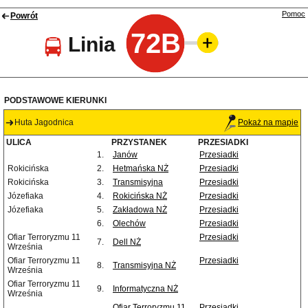
Pomoc
Powrót
72B
Linia
PODSTAWOWE KIERUNKI
Huta Jagodnica
Pokaż na mapie
ULICA
PRZYSTANEK
PRZESIADKI
1.
Janów
Przesiadki
Rokicińska
2.
Hetmańska NŻ
Przesiadki
Rokicińska
3.
Transmisyjna
Przesiadki
Józefiaka
4.
Rokicińska NŻ
Przesiadki
Józefiaka
5.
Zakładowa NŻ
Przesiadki
6.
Olechów
Przesiadki
Ofiar Terroryzmu 11
Przesiadki
7.
Dell NŻ
Września
Ofiar Terroryzmu 11
Przesiadki
8.
Transmisyjna NŻ
Września
Ofiar Terroryzmu 11
9.
Informatyczna NŻ
Września
Ofiar Terroryzmu 11
Przesiadki