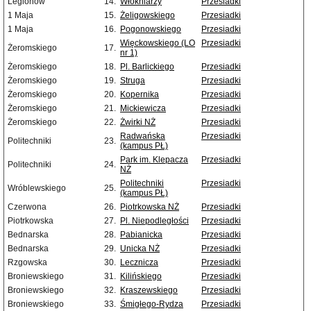
Legionów
14.
Włókniarzy
Przesiadki
1 Maja
15.
Żeligowskiego
Przesiadki
1 Maja
16.
Pogonowskiego
Przesiadki
Więckowskiego (LO
Przesiadki
Żeromskiego
17.
nr 1)
Żeromskiego
18.
Pl. Barlickiego
Przesiadki
Żeromskiego
19.
Struga
Przesiadki
Żeromskiego
20.
Kopernika
Przesiadki
Żeromskiego
21.
Mickiewicza
Przesiadki
Żeromskiego
22.
Żwirki NŻ
Przesiadki
Radwańska
Przesiadki
Politechniki
23.
(kampus PŁ)
Park im. Klepacza
Przesiadki
Politechniki
24.
NŻ
Politechniki
Przesiadki
Wróblewskiego
25.
(kampus PŁ)
Czerwona
26.
Piotrkowska NŻ
Przesiadki
Piotrkowska
27.
Pl. Niepodległości
Przesiadki
Bednarska
28.
Pabianicka
Przesiadki
Bednarska
29.
Unicka NŻ
Przesiadki
Rzgowska
30.
Lecznicza
Przesiadki
Broniewskiego
31.
Kilińskiego
Przesiadki
Broniewskiego
32.
Kraszewskiego
Przesiadki
Broniewskiego
33.
Śmigłego-Rydza
Przesiadki