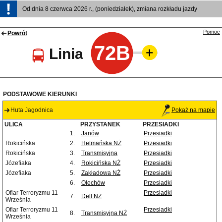
Od dnia 8 czerwca 2026 r., (poniedziałek), zmiana rozkładu jazdy
Pomoc
Powrót
72B
Linia
PODSTAWOWE KIERUNKI
Huta Jagodnica
Pokaż na mapie
ULICA
PRZYSTANEK
PRZESIADKI
1.
Janów
Przesiadki
Rokicińska
2.
Hetmańska NŻ
Przesiadki
Rokicińska
3.
Transmisyjna
Przesiadki
Józefiaka
4.
Rokicińska NŻ
Przesiadki
Józefiaka
5.
Zakładowa NŻ
Przesiadki
6.
Olechów
Przesiadki
Ofiar Terroryzmu 11
Przesiadki
7.
Dell NŻ
Września
Ofiar Terroryzmu 11
Przesiadki
8.
Transmisyjna NŻ
Września