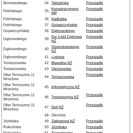
Broniewskiego
34.
Tatrzańska
Przesiadki
Konspiracyjnego
Przesiadki
Felińskiego
35.
WP
Felińskiego
36.
Kadłubka
Przesiadki
Felińskiego
37.
Gojawiczyńskiej
Przesiadki
Gojawiczyńskiej
38.
Dąbrowskiego
Przesiadki
Dw. Łódź Dąbrowa
Przesiadki
Dąbrowskiego
39.
NŻ
Ossendowskiego
Przesiadki
Dąbrowskiego
40.
NŻ
Dąbrowskiego
41.
Lodowa
Przesiadki
Tomaszowska
42.
Bławatna NŻ
Przesiadki
Tomaszowska
43.
Olechowska
Przesiadki
Ofiar Terroryzmu 11
Przesiadki
44.
Tomaszowska
Września
Ofiar Terroryzmu 11
45.
Informatyczna NŻ
Września
Ofiar Terroryzmu 11
Przesiadki
46.
Transmisyjna NŻ
Września
Ofiar Terroryzmu 11
Przesiadki
47.
Dell NŻ
Września
48.
Olechów
Józefiaka
49.
Zakładowa NŻ
Przesiadki
Rokicińska
50.
Józefiaka
Przesiadki