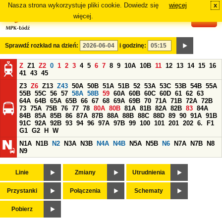
Nasza strona wykorzystuje pliki cookie. Dowiedz się
więcej
x
#
więcej.
Sprawdź rozkład na dzień:
i godzinę:
Z
Z1
Z2
0
1
2
3
4
5
6
7
8
9
10A
10B
11
12
13
14
15
16
41
43
45
Z3
Z6
Z13
Z43
50A
50B
51A
51B
52
53A
53C
53B
54B
55A
55B
55C
56
57
58A
58B
59
60A
60B
60C
60D
61
62
63
64A
64B
65A
65B
66
67
68
69A
69B
70
71A
71B
72A
72B
73
75A
75B
76
77
78
80A
80B
81A
81B
82A
82B
83
84A
84B
85A
85B
86
87A
87B
88A
88B
88C
88D
89
90
91A
91B
91C
92A
92B
93
94
96
97A
97B
99
100
101
201
202
6.
F1
G1
G2
H
W
N1A
N1B
N2
N3A
N3B
N4A
N4B
N5A
N5B
N6
N7A
N7B
N8
N9
Linie
Zmiany
Utrudnienia
Przystanki
Połączenia
Schematy
Pobierz