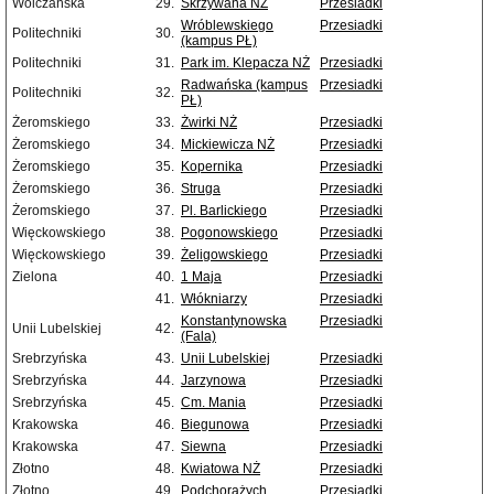
Wólczańska
29.
Skrzywana NŻ
Przesiadki
Wróblewskiego
Przesiadki
Politechniki
30.
(kampus PŁ)
Politechniki
31.
Park im. Klepacza NŻ
Przesiadki
Radwańska (kampus
Przesiadki
Politechniki
32.
PŁ)
Żeromskiego
33.
Żwirki NŻ
Przesiadki
Żeromskiego
34.
Mickiewicza NŻ
Przesiadki
Żeromskiego
35.
Kopernika
Przesiadki
Żeromskiego
36.
Struga
Przesiadki
Żeromskiego
37.
Pl. Barlickiego
Przesiadki
Więckowskiego
38.
Pogonowskiego
Przesiadki
Więckowskiego
39.
Żeligowskiego
Przesiadki
Zielona
40.
1 Maja
Przesiadki
41.
Włókniarzy
Przesiadki
Konstantynowska
Przesiadki
Unii Lubelskiej
42.
(Fala)
Srebrzyńska
43.
Unii Lubelskiej
Przesiadki
Srebrzyńska
44.
Jarzynowa
Przesiadki
Srebrzyńska
45.
Cm. Mania
Przesiadki
Krakowska
46.
Biegunowa
Przesiadki
Krakowska
47.
Siewna
Przesiadki
Złotno
48.
Kwiatowa NŻ
Przesiadki
Złotno
49.
Podchorążych
Przesiadki