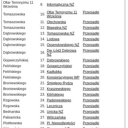
Ofiar Terroryzmu 11
9.
Informatyczna NŻ
Września
Ofiar Terroryzmu 11
Przesiadki
Tomaszowska
10.
Września
Tomaszowska
11.
Olechowska
Przesiadki
Tomaszowska
12.
Bławatna NŻ
Przesiadki
Dąbrowskiego
13.
Tomaszowska NŻ
Przesiadki
Dąbrowskiego
14.
Lodowa
Przesiadki
Dąbrowskiego
15.
Ossendowskiego NŻ
Przesiadki
Dw. Łódź Dąbrowa
Przesiadki
Dąbrowskiego
16.
NŻ
Gojawiczyńskiej
17.
Dąbrowskiego
Przesiadki
Felińskiego
18.
Gojawiczyńskiej
Przesiadki
Felińskiego
19.
Kadłubka
Przesiadki
Felińskiego
20.
Konspiracyjnego WP
Przesiadki
Broniewskiego
21.
Śmigłego-Rydza
Przesiadki
Broniewskiego
22.
Kraszewskiego
Przesiadki
Broniewskiego
23.
Kilińskiego
Przesiadki
Rzgowska
24.
Paderewskiego
Przesiadki
Rzgowska
25.
Lecznicza
Przesiadki
Bednarska
26.
Unicka NŻ
Przesiadki
Pabianicka
27.
Wólczańska
Przesiadki
Piotrkowska
28.
Pl. Niepodległości
Przesiadki