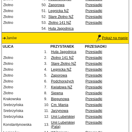
Złotno
50.
Zaporowa
Przesiadki
Złotno
51.
Legnicka NŻ
Przesiadki
Złotno
52.
Stare Złotno NŻ
Przesiadki
Złotno
53.
Złotno 141 NŻ
Przesiadki
54.
Huta Jagodnica
Janów
Pokaż na mapie
ULICA
PRZYSTANEK
PRZESIADKI
1.
Huta Jagodnica
Przesiadki
Złotno
2.
Złotno 141 NŻ
Przesiadki
Złotno
3.
Stare Złotno NŻ
Przesiadki
Złotno
4.
Legnicka NŻ
Przesiadki
Złotno
5.
Zaporowa
Przesiadki
Złotno
6.
Podchorążych
Przesiadki
Złotno
7.
Kwiatowa NŻ
Przesiadki
Złotno
8.
Siewna
Przesiadki
Krakowska
9.
Biegunowa
Przesiadki
Srebrzyńska
10.
Cm. Mania
Przesiadki
Srebrzyńska
11.
Jarzynowa
Przesiadki
Srebrzyńska
12.
Unii Lubelskiej
Przesiadki
Unii Lubelskiej
Przesiadki
Konstantynowska
13.
(Fala)