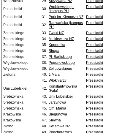
Wólczańska
29.
Skrzywana NŻ
Przesiadki
Wróblewskiego
Przesiadki
Politechniki
30.
(kampus PŁ)
Politechniki
31.
Park im. Klepacza NŻ
Przesiadki
Radwańska (kampus
Przesiadki
Politechniki
32.
PŁ)
Żeromskiego
33.
Żwirki NŻ
Przesiadki
Żeromskiego
34.
Mickiewicza NŻ
Przesiadki
Żeromskiego
35.
Kopernika
Przesiadki
Żeromskiego
36.
Struga
Przesiadki
Żeromskiego
37.
Pl. Barlickiego
Przesiadki
Więckowskiego
38.
Pogonowskiego
Przesiadki
Więckowskiego
39.
Żeligowskiego
Przesiadki
Zielona
40.
1 Maja
Przesiadki
41.
Włókniarzy
Przesiadki
Konstantynowska
Przesiadki
Unii Lubelskiej
42.
(Fala)
Srebrzyńska
43.
Unii Lubelskiej
Przesiadki
Srebrzyńska
44.
Jarzynowa
Przesiadki
Srebrzyńska
45.
Cm. Mania
Przesiadki
Krakowska
46.
Biegunowa
Przesiadki
Krakowska
47.
Siewna
Przesiadki
Złotno
48.
Kwiatowa NŻ
Przesiadki
Złotno
49.
Podchorążych
Przesiadki