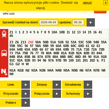
Nasza strona wykorzystuje pliki cookie. Dowiedz się
więcej
x
#
więcej.
Sprawdź rozkład na dzień:
i godzinę:
Z1
0
1
2
3
4
5
6
7
8
9
10A
10B
11
12
13
14
15
16
41
45
Z3
Z6
Z13
Z43
50A
50B
51A
51B
52
53A
53C
53B
54B
55A
55B
55C
56
57
58A
58B
59
60A
60B
60C
60D
61
62
63
64A
64B
65A
65B
66
67
68
69A
69B
70
71A
71B
72A
72B
73
75A
75B
76
77
78
80A
80B
81A
81B
82A
82B
83
84A
84B
85A
85B
86
87A
87B
88A
88B
88C
88D
89
90
91A
91B
91C
92A
92B
93
94
96
97A
97B
99
100
101
201
202
6.
F1
G1
G2
H
W
N1A
N1B
N2
N3A
N3B
N4A
N4B
N5A
N5B
N6
N7A
N7B
N8
N9
Linie
Zmiany
Utrudnienia
Przystanki
Połączenia
Schematy
Pobierz