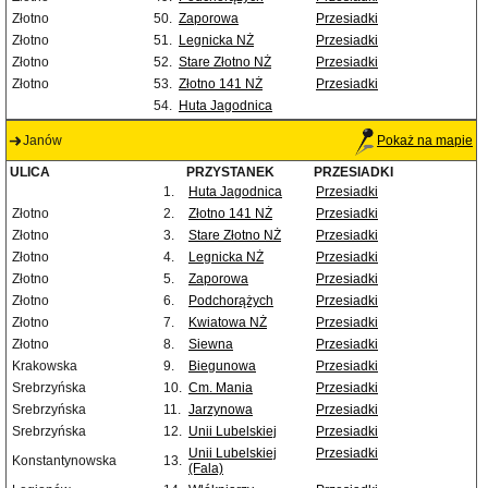
Złotno
50.
Zaporowa
Przesiadki
Złotno
51.
Legnicka NŻ
Przesiadki
Złotno
52.
Stare Złotno NŻ
Przesiadki
Złotno
53.
Złotno 141 NŻ
Przesiadki
54.
Huta Jagodnica
Janów
Pokaż na mapie
ULICA
PRZYSTANEK
PRZESIADKI
1.
Huta Jagodnica
Przesiadki
Złotno
2.
Złotno 141 NŻ
Przesiadki
Złotno
3.
Stare Złotno NŻ
Przesiadki
Złotno
4.
Legnicka NŻ
Przesiadki
Złotno
5.
Zaporowa
Przesiadki
Złotno
6.
Podchorążych
Przesiadki
Złotno
7.
Kwiatowa NŻ
Przesiadki
Złotno
8.
Siewna
Przesiadki
Krakowska
9.
Biegunowa
Przesiadki
Srebrzyńska
10.
Cm. Mania
Przesiadki
Srebrzyńska
11.
Jarzynowa
Przesiadki
Srebrzyńska
12.
Unii Lubelskiej
Przesiadki
Unii Lubelskiej
Przesiadki
Konstantynowska
13.
(Fala)