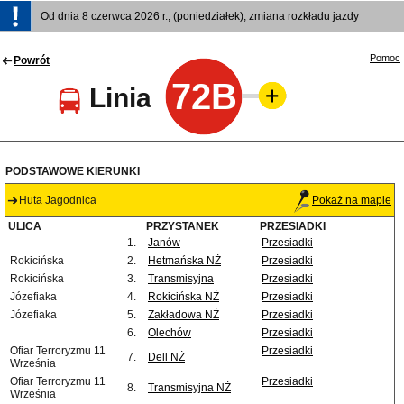
Od dnia 8 czerwca 2026 r., (poniedziałek), zmiana rozkładu jazdy
Pomoc
Powrót
72B
Linia
PODSTAWOWE KIERUNKI
Huta Jagodnica
Pokaż na mapie
ULICA
PRZYSTANEK
PRZESIADKI
1.
Janów
Przesiadki
Rokicińska
2.
Hetmańska NŻ
Przesiadki
Rokicińska
3.
Transmisyjna
Przesiadki
Józefiaka
4.
Rokicińska NŻ
Przesiadki
Józefiaka
5.
Zakładowa NŻ
Przesiadki
6.
Olechów
Przesiadki
Ofiar Terroryzmu 11
Przesiadki
7.
Dell NŻ
Września
Ofiar Terroryzmu 11
Przesiadki
8.
Transmisyjna NŻ
Września