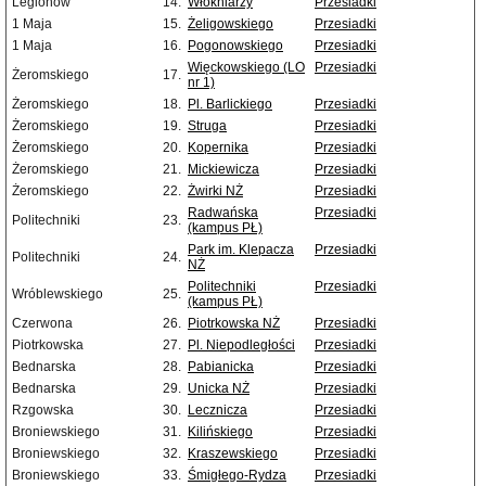
Legionów
14.
Włókniarzy
Przesiadki
1 Maja
15.
Żeligowskiego
Przesiadki
1 Maja
16.
Pogonowskiego
Przesiadki
Więckowskiego (LO
Przesiadki
Żeromskiego
17.
nr 1)
Żeromskiego
18.
Pl. Barlickiego
Przesiadki
Żeromskiego
19.
Struga
Przesiadki
Żeromskiego
20.
Kopernika
Przesiadki
Żeromskiego
21.
Mickiewicza
Przesiadki
Żeromskiego
22.
Żwirki NŻ
Przesiadki
Radwańska
Przesiadki
Politechniki
23.
(kampus PŁ)
Park im. Klepacza
Przesiadki
Politechniki
24.
NŻ
Politechniki
Przesiadki
Wróblewskiego
25.
(kampus PŁ)
Czerwona
26.
Piotrkowska NŻ
Przesiadki
Piotrkowska
27.
Pl. Niepodległości
Przesiadki
Bednarska
28.
Pabianicka
Przesiadki
Bednarska
29.
Unicka NŻ
Przesiadki
Rzgowska
30.
Lecznicza
Przesiadki
Broniewskiego
31.
Kilińskiego
Przesiadki
Broniewskiego
32.
Kraszewskiego
Przesiadki
Broniewskiego
33.
Śmigłego-Rydza
Przesiadki