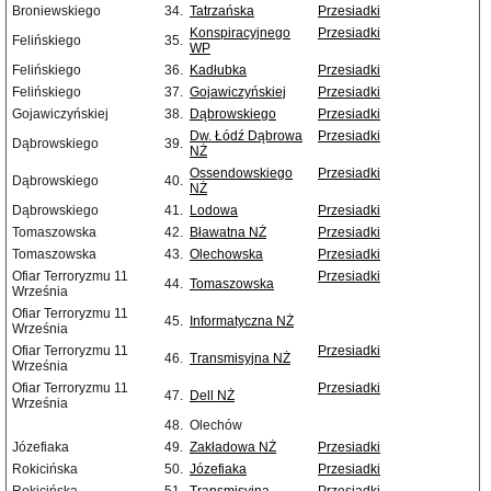
Broniewskiego
34.
Tatrzańska
Przesiadki
Konspiracyjnego
Przesiadki
Felińskiego
35.
WP
Felińskiego
36.
Kadłubka
Przesiadki
Felińskiego
37.
Gojawiczyńskiej
Przesiadki
Gojawiczyńskiej
38.
Dąbrowskiego
Przesiadki
Dw. Łódź Dąbrowa
Przesiadki
Dąbrowskiego
39.
NŻ
Ossendowskiego
Przesiadki
Dąbrowskiego
40.
NŻ
Dąbrowskiego
41.
Lodowa
Przesiadki
Tomaszowska
42.
Bławatna NŻ
Przesiadki
Tomaszowska
43.
Olechowska
Przesiadki
Ofiar Terroryzmu 11
Przesiadki
44.
Tomaszowska
Września
Ofiar Terroryzmu 11
45.
Informatyczna NŻ
Września
Ofiar Terroryzmu 11
Przesiadki
46.
Transmisyjna NŻ
Września
Ofiar Terroryzmu 11
Przesiadki
47.
Dell NŻ
Września
48.
Olechów
Józefiaka
49.
Zakładowa NŻ
Przesiadki
Rokicińska
50.
Józefiaka
Przesiadki