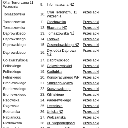
Ofiar Terroryzmu 11
9.
Informatyczna NŻ
Września
Ofiar Terroryzmu 11
Przesiadki
Tomaszowska
10.
Września
Tomaszowska
11.
Olechowska
Przesiadki
Tomaszowska
12.
Bławatna NŻ
Przesiadki
Dąbrowskiego
13.
Tomaszowska NŻ
Przesiadki
Dąbrowskiego
14.
Lodowa
Przesiadki
Dąbrowskiego
15.
Ossendowskiego NŻ
Przesiadki
Dw. Łódź Dąbrowa
Przesiadki
Dąbrowskiego
16.
NŻ
Gojawiczyńskiej
17.
Dąbrowskiego
Przesiadki
Felińskiego
18.
Gojawiczyńskiej
Przesiadki
Felińskiego
19.
Kadłubka
Przesiadki
Felińskiego
20.
Konspiracyjnego WP
Przesiadki
Broniewskiego
21.
Śmigłego-Rydza
Przesiadki
Broniewskiego
22.
Kraszewskiego
Przesiadki
Broniewskiego
23.
Kilińskiego
Przesiadki
Rzgowska
24.
Paderewskiego
Przesiadki
Rzgowska
25.
Lecznicza
Przesiadki
Bednarska
26.
Unicka NŻ
Przesiadki
Pabianicka
27.
Wólczańska
Przesiadki
Piotrkowska
28.
Pl. Niepodległości
Przesiadki