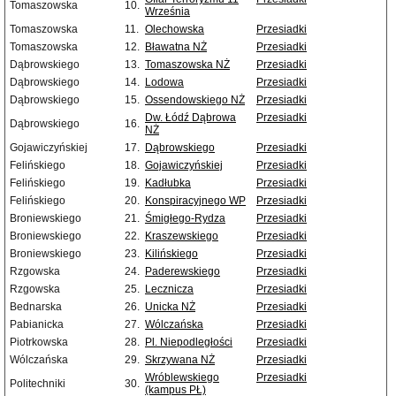
Tomaszowska
10.
Września
Tomaszowska
11.
Olechowska
Przesiadki
Tomaszowska
12.
Bławatna NŻ
Przesiadki
Dąbrowskiego
13.
Tomaszowska NŻ
Przesiadki
Dąbrowskiego
14.
Lodowa
Przesiadki
Dąbrowskiego
15.
Ossendowskiego NŻ
Przesiadki
Dw. Łódź Dąbrowa
Przesiadki
Dąbrowskiego
16.
NŻ
Gojawiczyńskiej
17.
Dąbrowskiego
Przesiadki
Felińskiego
18.
Gojawiczyńskiej
Przesiadki
Felińskiego
19.
Kadłubka
Przesiadki
Felińskiego
20.
Konspiracyjnego WP
Przesiadki
Broniewskiego
21.
Śmigłego-Rydza
Przesiadki
Broniewskiego
22.
Kraszewskiego
Przesiadki
Broniewskiego
23.
Kilińskiego
Przesiadki
Rzgowska
24.
Paderewskiego
Przesiadki
Rzgowska
25.
Lecznicza
Przesiadki
Bednarska
26.
Unicka NŻ
Przesiadki
Pabianicka
27.
Wólczańska
Przesiadki
Piotrkowska
28.
Pl. Niepodległości
Przesiadki
Wólczańska
29.
Skrzywana NŻ
Przesiadki
Wróblewskiego
Przesiadki
Politechniki
30.
(kampus PŁ)