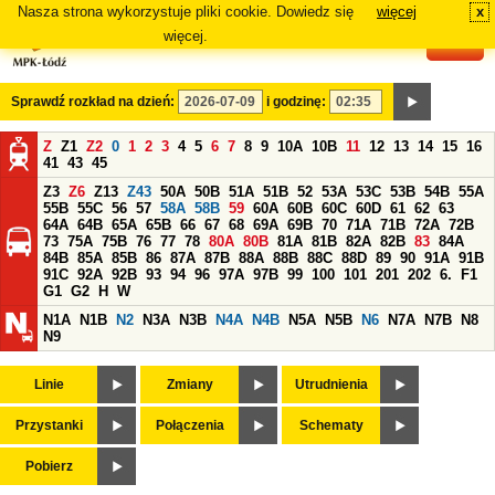
Nasza strona wykorzystuje pliki cookie. Dowiedz się
więcej
x
#
więcej.
Sprawdź rozkład na dzień:
i godzinę:
Z
Z1
Z2
0
1
2
3
4
5
6
7
8
9
10A
10B
11
12
13
14
15
16
41
43
45
Z3
Z6
Z13
Z43
50A
50B
51A
51B
52
53A
53C
53B
54B
55A
55B
55C
56
57
58A
58B
59
60A
60B
60C
60D
61
62
63
64A
64B
65A
65B
66
67
68
69A
69B
70
71A
71B
72A
72B
73
75A
75B
76
77
78
80A
80B
81A
81B
82A
82B
83
84A
84B
85A
85B
86
87A
87B
88A
88B
88C
88D
89
90
91A
91B
91C
92A
92B
93
94
96
97A
97B
99
100
101
201
202
6.
F1
G1
G2
H
W
N1A
N1B
N2
N3A
N3B
N4A
N4B
N5A
N5B
N6
N7A
N7B
N8
N9
Linie
Zmiany
Utrudnienia
Przystanki
Połączenia
Schematy
Pobierz