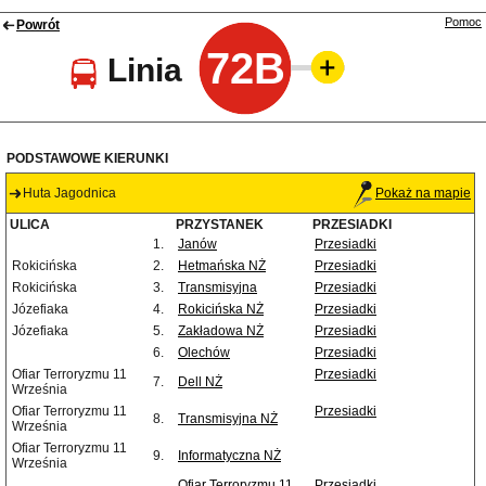
Pomoc
Powrót
72B
Linia
PODSTAWOWE KIERUNKI
Huta Jagodnica
Pokaż na mapie
ULICA
PRZYSTANEK
PRZESIADKI
1.
Janów
Przesiadki
Rokicińska
2.
Hetmańska NŻ
Przesiadki
Rokicińska
3.
Transmisyjna
Przesiadki
Józefiaka
4.
Rokicińska NŻ
Przesiadki
Józefiaka
5.
Zakładowa NŻ
Przesiadki
6.
Olechów
Przesiadki
Ofiar Terroryzmu 11
Przesiadki
7.
Dell NŻ
Września
Ofiar Terroryzmu 11
Przesiadki
8.
Transmisyjna NŻ
Września
Ofiar Terroryzmu 11
9.
Informatyczna NŻ
Września
Ofiar Terroryzmu 11
Przesiadki