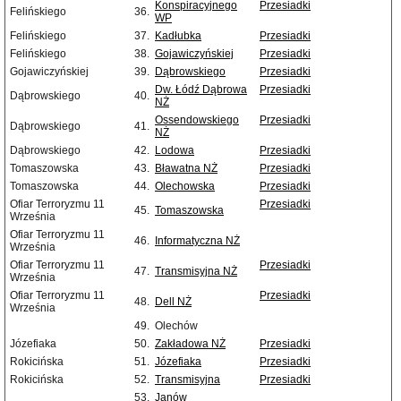
Konspiracyjnego
Przesiadki
Felińskiego
36.
WP
Felińskiego
37.
Kadłubka
Przesiadki
Felińskiego
38.
Gojawiczyńskiej
Przesiadki
Gojawiczyńskiej
39.
Dąbrowskiego
Przesiadki
Dw. Łódź Dąbrowa
Przesiadki
Dąbrowskiego
40.
NŻ
Ossendowskiego
Przesiadki
Dąbrowskiego
41.
NŻ
Dąbrowskiego
42.
Lodowa
Przesiadki
Tomaszowska
43.
Bławatna NŻ
Przesiadki
Tomaszowska
44.
Olechowska
Przesiadki
Ofiar Terroryzmu 11
Przesiadki
45.
Tomaszowska
Września
Ofiar Terroryzmu 11
46.
Informatyczna NŻ
Września
Ofiar Terroryzmu 11
Przesiadki
47.
Transmisyjna NŻ
Września
Ofiar Terroryzmu 11
Przesiadki
48.
Dell NŻ
Września
49.
Olechów
Józefiaka
50.
Zakładowa NŻ
Przesiadki
Rokicińska
51.
Józefiaka
Przesiadki
Rokicińska
52.
Transmisyjna
Przesiadki
53.
Janów