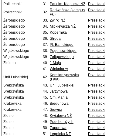
Politechniki
31.
Park im. Klepacza NŻ
Przesiadki
Radwańska (kampus
Przesiadki
Politechniki
32.
PŁ)
Żeromskiego
33.
Żwirki NŻ
Przesiadki
Żeromskiego
34.
Mickiewicza NŻ
Przesiadki
Żeromskiego
35.
Kopernika
Przesiadki
Żeromskiego
36.
Struga
Przesiadki
Żeromskiego
37.
Pl. Barlickiego
Przesiadki
Więckowskiego
38.
Pogonowskiego
Przesiadki
Więckowskiego
39.
Żeligowskiego
Przesiadki
Zielona
40.
1 Maja
Przesiadki
41.
Włókniarzy
Przesiadki
Konstantynowska
Przesiadki
Unii Lubelskiej
42.
(Fala)
Srebrzyńska
43.
Unii Lubelskiej
Przesiadki
Srebrzyńska
44.
Jarzynowa
Przesiadki
Srebrzyńska
45.
Cm. Mania
Przesiadki
Krakowska
46.
Biegunowa
Przesiadki
Krakowska
47.
Siewna
Przesiadki
Złotno
48.
Kwiatowa NŻ
Przesiadki
Złotno
49.
Podchorążych
Przesiadki
Złotno
50.
Zaporowa
Przesiadki
Złotno
51.
Legnicka NŻ
Przesiadki