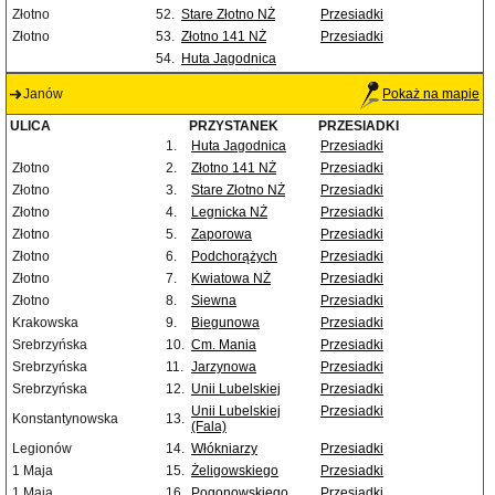
Złotno
52.
Stare Złotno NŻ
Przesiadki
Złotno
53.
Złotno 141 NŻ
Przesiadki
54.
Huta Jagodnica
Janów
Pokaż na mapie
ULICA
PRZYSTANEK
PRZESIADKI
1.
Huta Jagodnica
Przesiadki
Złotno
2.
Złotno 141 NŻ
Przesiadki
Złotno
3.
Stare Złotno NŻ
Przesiadki
Złotno
4.
Legnicka NŻ
Przesiadki
Złotno
5.
Zaporowa
Przesiadki
Złotno
6.
Podchorążych
Przesiadki
Złotno
7.
Kwiatowa NŻ
Przesiadki
Złotno
8.
Siewna
Przesiadki
Krakowska
9.
Biegunowa
Przesiadki
Srebrzyńska
10.
Cm. Mania
Przesiadki
Srebrzyńska
11.
Jarzynowa
Przesiadki
Srebrzyńska
12.
Unii Lubelskiej
Przesiadki
Unii Lubelskiej
Przesiadki
Konstantynowska
13.
(Fala)
Legionów
14.
Włókniarzy
Przesiadki
1 Maja
15.
Żeligowskiego
Przesiadki
1 Maja
16.
Pogonowskiego
Przesiadki