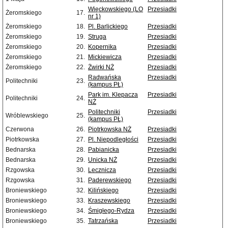
Więckowskiego (LO
Przesiadki
Żeromskiego
17.
nr 1)
Żeromskiego
18.
Pl. Barlickiego
Przesiadki
Żeromskiego
19.
Struga
Przesiadki
Żeromskiego
20.
Kopernika
Przesiadki
Żeromskiego
21.
Mickiewicza
Przesiadki
Żeromskiego
22.
Żwirki NŻ
Przesiadki
Radwańska
Przesiadki
Politechniki
23.
(kampus PŁ)
Park im. Klepacza
Przesiadki
Politechniki
24.
NŻ
Politechniki
Przesiadki
Wróblewskiego
25.
(kampus PŁ)
Czerwona
26.
Piotrkowska NŻ
Przesiadki
Piotrkowska
27.
Pl. Niepodległości
Przesiadki
Bednarska
28.
Pabianicka
Przesiadki
Bednarska
29.
Unicka NŻ
Przesiadki
Rzgowska
30.
Lecznicza
Przesiadki
Rzgowska
31.
Paderewskiego
Przesiadki
Broniewskiego
32.
Kilińskiego
Przesiadki
Broniewskiego
33.
Kraszewskiego
Przesiadki
Broniewskiego
34.
Śmigłego-Rydza
Przesiadki
Broniewskiego
35.
Tatrzańska
Przesiadki