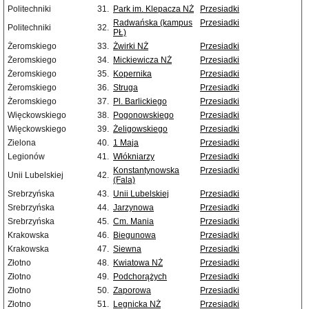
Politechniki
31.
Park im. Klepacza NŻ
Przesiadki
Radwańska (kampus
Przesiadki
Politechniki
32.
PŁ)
Żeromskiego
33.
Żwirki NŻ
Przesiadki
Żeromskiego
34.
Mickiewicza NŻ
Przesiadki
Żeromskiego
35.
Kopernika
Przesiadki
Żeromskiego
36.
Struga
Przesiadki
Żeromskiego
37.
Pl. Barlickiego
Przesiadki
Więckowskiego
38.
Pogonowskiego
Przesiadki
Więckowskiego
39.
Żeligowskiego
Przesiadki
Zielona
40.
1 Maja
Przesiadki
Legionów
41.
Włókniarzy
Przesiadki
Konstantynowska
Przesiadki
Unii Lubelskiej
42.
(Fala)
Srebrzyńska
43.
Unii Lubelskiej
Przesiadki
Srebrzyńska
44.
Jarzynowa
Przesiadki
Srebrzyńska
45.
Cm. Mania
Przesiadki
Krakowska
46.
Biegunowa
Przesiadki
Krakowska
47.
Siewna
Przesiadki
Złotno
48.
Kwiatowa NŻ
Przesiadki
Złotno
49.
Podchorążych
Przesiadki
Złotno
50.
Zaporowa
Przesiadki
Złotno
51.
Legnicka NŻ
Przesiadki