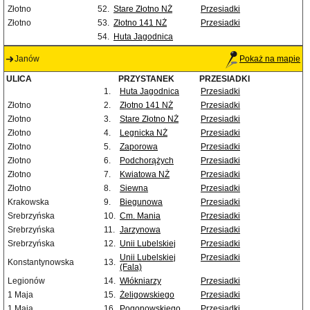
Złotno
52.
Stare Złotno NŻ
Przesiadki
Złotno
53.
Złotno 141 NŻ
Przesiadki
54.
Huta Jagodnica
Janów
Pokaż na mapie
ULICA
PRZYSTANEK
PRZESIADKI
1.
Huta Jagodnica
Przesiadki
Złotno
2.
Złotno 141 NŻ
Przesiadki
Złotno
3.
Stare Złotno NŻ
Przesiadki
Złotno
4.
Legnicka NŻ
Przesiadki
Złotno
5.
Zaporowa
Przesiadki
Złotno
6.
Podchorążych
Przesiadki
Złotno
7.
Kwiatowa NŻ
Przesiadki
Złotno
8.
Siewna
Przesiadki
Krakowska
9.
Biegunowa
Przesiadki
Srebrzyńska
10.
Cm. Mania
Przesiadki
Srebrzyńska
11.
Jarzynowa
Przesiadki
Srebrzyńska
12.
Unii Lubelskiej
Przesiadki
Unii Lubelskiej
Przesiadki
Konstantynowska
13.
(Fala)
Legionów
14.
Włókniarzy
Przesiadki
1 Maja
15.
Żeligowskiego
Przesiadki
1 Maja
16.
Pogonowskiego
Przesiadki