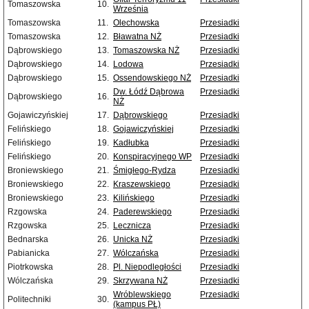
Tomaszowska
10.
Września
Tomaszowska
11.
Olechowska
Przesiadki
Tomaszowska
12.
Bławatna NŻ
Przesiadki
Dąbrowskiego
13.
Tomaszowska NŻ
Przesiadki
Dąbrowskiego
14.
Lodowa
Przesiadki
Dąbrowskiego
15.
Ossendowskiego NŻ
Przesiadki
Dw. Łódź Dąbrowa
Przesiadki
Dąbrowskiego
16.
NŻ
Gojawiczyńskiej
17.
Dąbrowskiego
Przesiadki
Felińskiego
18.
Gojawiczyńskiej
Przesiadki
Felińskiego
19.
Kadłubka
Przesiadki
Felińskiego
20.
Konspiracyjnego WP
Przesiadki
Broniewskiego
21.
Śmigłego-Rydza
Przesiadki
Broniewskiego
22.
Kraszewskiego
Przesiadki
Broniewskiego
23.
Kilińskiego
Przesiadki
Rzgowska
24.
Paderewskiego
Przesiadki
Rzgowska
25.
Lecznicza
Przesiadki
Bednarska
26.
Unicka NŻ
Przesiadki
Pabianicka
27.
Wólczańska
Przesiadki
Piotrkowska
28.
Pl. Niepodległości
Przesiadki
Wólczańska
29.
Skrzywana NŻ
Przesiadki
Wróblewskiego
Przesiadki
Politechniki
30.
(kampus PŁ)