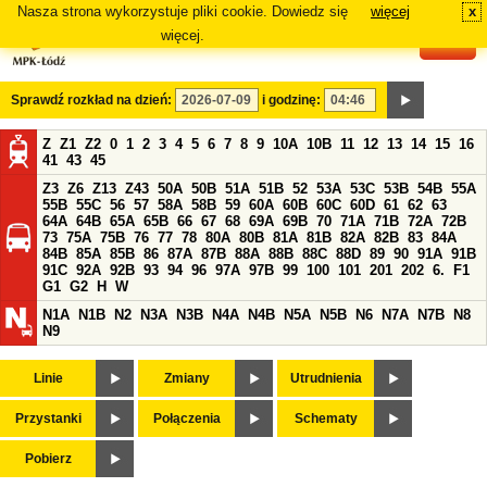
Nasza strona wykorzystuje pliki cookie. Dowiedz się
więcej
x
#
więcej.
Sprawdź rozkład na dzień:
i godzinę:
Z
Z1
Z2
0
1
2
3
4
5
6
7
8
9
10A
10B
11
12
13
14
15
16
41
43
45
Z3
Z6
Z13
Z43
50A
50B
51A
51B
52
53A
53C
53B
54B
55A
55B
55C
56
57
58A
58B
59
60A
60B
60C
60D
61
62
63
64A
64B
65A
65B
66
67
68
69A
69B
70
71A
71B
72A
72B
73
75A
75B
76
77
78
80A
80B
81A
81B
82A
82B
83
84A
84B
85A
85B
86
87A
87B
88A
88B
88C
88D
89
90
91A
91B
91C
92A
92B
93
94
96
97A
97B
99
100
101
201
202
6.
F1
G1
G2
H
W
N1A
N1B
N2
N3A
N3B
N4A
N4B
N5A
N5B
N6
N7A
N7B
N8
N9
Linie
Zmiany
Utrudnienia
Przystanki
Połączenia
Schematy
Pobierz