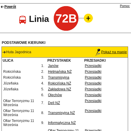
Pomoc
Powrót
72B
Linia
PODSTAWOWE KIERUNKI
Huta Jagodnica
Pokaż na mapie
ULICA
PRZYSTANEK
PRZESIADKI
1.
Janów
Przesiadki
Rokicińska
2.
Hetmańska NŻ
Przesiadki
Rokicińska
3.
Transmisyjna
Przesiadki
Józefiaka
4.
Rokicińska NŻ
Przesiadki
Józefiaka
5.
Zakładowa NŻ
Przesiadki
6.
Olechów
Przesiadki
Ofiar Terroryzmu 11
Przesiadki
7.
Dell NŻ
Września
Ofiar Terroryzmu 11
Przesiadki
8.
Transmisyjna NŻ
Września
Ofiar Terroryzmu 11
9.
Informatyczna NŻ
Września
Ofiar Terroryzmu 11
Przesiadki