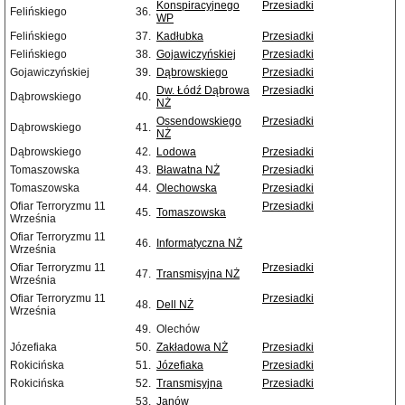
Konspiracyjnego
Przesiadki
Felińskiego
36.
WP
Felińskiego
37.
Kadłubka
Przesiadki
Felińskiego
38.
Gojawiczyńskiej
Przesiadki
Gojawiczyńskiej
39.
Dąbrowskiego
Przesiadki
Dw. Łódź Dąbrowa
Przesiadki
Dąbrowskiego
40.
NŻ
Ossendowskiego
Przesiadki
Dąbrowskiego
41.
NŻ
Dąbrowskiego
42.
Lodowa
Przesiadki
Tomaszowska
43.
Bławatna NŻ
Przesiadki
Tomaszowska
44.
Olechowska
Przesiadki
Ofiar Terroryzmu 11
Przesiadki
45.
Tomaszowska
Września
Ofiar Terroryzmu 11
46.
Informatyczna NŻ
Września
Ofiar Terroryzmu 11
Przesiadki
47.
Transmisyjna NŻ
Września
Ofiar Terroryzmu 11
Przesiadki
48.
Dell NŻ
Września
49.
Olechów
Józefiaka
50.
Zakładowa NŻ
Przesiadki
Rokicińska
51.
Józefiaka
Przesiadki
Rokicińska
52.
Transmisyjna
Przesiadki
53.
Janów