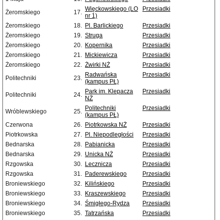
Więckowskiego (LO
Przesiadki
Żeromskiego
17.
nr 1)
Żeromskiego
18.
Pl. Barlickiego
Przesiadki
Żeromskiego
19.
Struga
Przesiadki
Żeromskiego
20.
Kopernika
Przesiadki
Żeromskiego
21.
Mickiewicza
Przesiadki
Żeromskiego
22.
Żwirki NŻ
Przesiadki
Radwańska
Przesiadki
Politechniki
23.
(kampus PŁ)
Park im. Klepacza
Przesiadki
Politechniki
24.
NŻ
Politechniki
Przesiadki
Wróblewskiego
25.
(kampus PŁ)
Czerwona
26.
Piotrkowska NŻ
Przesiadki
Piotrkowska
27.
Pl. Niepodległości
Przesiadki
Bednarska
28.
Pabianicka
Przesiadki
Bednarska
29.
Unicka NŻ
Przesiadki
Rzgowska
30.
Lecznicza
Przesiadki
Rzgowska
31.
Paderewskiego
Przesiadki
Broniewskiego
32.
Kilińskiego
Przesiadki
Broniewskiego
33.
Kraszewskiego
Przesiadki
Broniewskiego
34.
Śmigłego-Rydza
Przesiadki
Broniewskiego
35.
Tatrzańska
Przesiadki