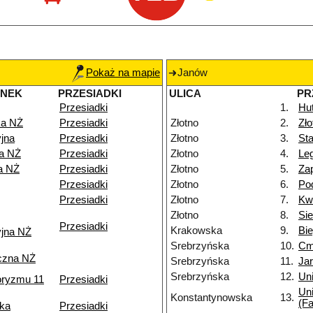
Pokaż na mapie
Janów
ANEK
PRZESIADKI
ULICA
PR
Przesiadki
1.
Hu
a NŻ
Przesiadki
Złotno
2.
Zł
jna
Przesiadki
Złotno
3.
Sta
ka NŻ
Przesiadki
Złotno
4.
Le
a NŻ
Przesiadki
Złotno
5.
Za
Przesiadki
Złotno
6.
Po
Przesiadki
Złotno
7.
Kw
Złotno
8.
Si
Przesiadki
Krakowska
9.
Bi
yjna NŻ
Srebrzyńska
10.
Cm
czna NŻ
Srebrzyńska
11.
Ja
Srebrzyńska
12.
Uni
roryzmu 11
Przesiadki
Uni
Konstantynowska
13.
(Fa
ka
Przesiadki