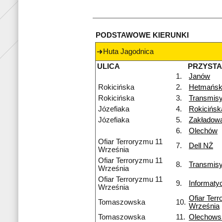
PODSTAWOWE KIERUNKI
Huta Jagodnica
ULICA
PRZYST
1.
Janów
Rokicińska
2.
Hetmańsk
Rokicińska
3.
Transmisy
Józefiaka
4.
Rokicińs
Józefiaka
5.
Zakładow
6.
Olechów
Ofiar Terroryzmu 11
7.
Dell NŻ
Września
Ofiar Terroryzmu 11
8.
Transmis
Września
Ofiar Terroryzmu 11
9.
Informaty
Września
Ofiar Ter
Tomaszowska
10.
Września
Tomaszowska
11.
Olechows