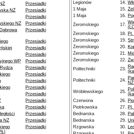
Legionów
14.
Wł
 NŻ
Przesiadki
1 Maja
15.
Że
wska NŻ
Przesiadki
1 Maja
16.
Po
Przesiadki
Wi
skiego NŻ
Przesiadki
Żeromskiego
17.
(LO
 Dąbrowa
Przesiadki
Żeromskiego
18.
Pl.
Żeromskiego
19.
St
iego
Przesiadki
Żeromskiego
20.
Ko
ńskiej
Przesiadki
Żeromskiego
21.
Mi
Przesiadki
Żeromskiego
22.
Żwi
cyjnego WP
Przesiadki
Ra
-Rydza
Przesiadki
Politechniki
23.
(k
kiego
Przesiadki
Pa
Politechniki
24.
o
Przesiadki
NŻ
kiego
Przesiadki
Pol
Wróblewskiego
25.
Przesiadki
(k
Ż
Przesiadki
Czerwona
26.
Pi
ka
Przesiadki
Piotrkowska
27.
Pl.
ległości
Przesiadki
Bednarska
28.
Pa
a NŻ
Przesiadki
Bednarska
29.
Un
kiego
Przesiadki
Rzgowska
30.
Le
PŁ)
Rzgowska
31.
Pa