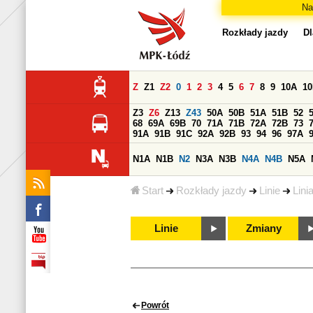
Na
Rozkłady jazdy
Dl
Z
Z1
Z2
0
1
2
3
4
5
6
7
8
9
10A
1
Z3
Z6
Z13
Z43
50A
50B
51A
51B
52
68
69A
69B
70
71A
71B
72A
72B
73
91A
91B
91C
92A
92B
93
94
96
97A
N1A
N1B
N2
N3A
N3B
N4A
N4B
N5A
Start
Rozkłady jazdy
Linie
Lini
Linie
Zmiany
Powrót