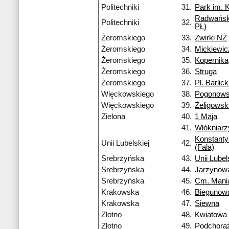
Politechniki
31.
Park im. 
Radwańsk
Politechniki
32.
PŁ)
Żeromskiego
33.
Żwirki NŻ
Żeromskiego
34.
Mickiewi
Żeromskiego
35.
Kopernika
Żeromskiego
36.
Struga
Żeromskiego
37.
Pl. Barlic
Więckowskiego
38.
Pogonows
Więckowskiego
39.
Żeligowsk
Zielona
40.
1 Maja
41.
Włókniarz
Konstant
Unii Lubelskiej
42.
(Fala)
Srebrzyńska
43.
Unii Lubel
Srebrzyńska
44.
Jarzynow
Srebrzyńska
45.
Cm. Mani
Krakowska
46.
Biegunow
Krakowska
47.
Siewna
Złotno
48.
Kwiatowa
Złotno
49.
Podchorą