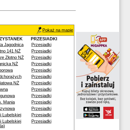
Pokaż na mapie
ZYSTANEK
PRZESIADKI
ta Jagodnica
Przesiadki
otno 141 NŻ
Przesiadki
re Złotno NŻ
Przesiadki
gnicka NŻ
Przesiadki
porowa
Przesiadki
dchorążych
Przesiadki
iatowa NŻ
Przesiadki
ewna
Przesiadki
egunowa
Przesiadki
. Mania
Przesiadki
rzynowa
Przesiadki
i Lubelskiej
Przesiadki
i Lubelskiej
Przesiadki
la)