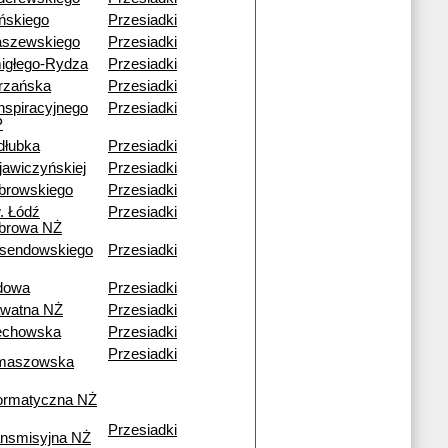
ińskiego
Przesiadki
aszewskiego
Przesiadki
igłego-Rydza
Przesiadki
trzańska
Przesiadki
nspiracyjnego
Przesiadki
P
dłubka
Przesiadki
jawiczyńskiej
Przesiadki
browskiego
Przesiadki
. Łódź
Przesiadki
browa NŻ
sendowskiego
Przesiadki
dowa
Przesiadki
awatna NŻ
Przesiadki
echowska
Przesiadki
Przesiadki
maszowska
formatyczna NŻ
Przesiadki
ansmisyjna NŻ