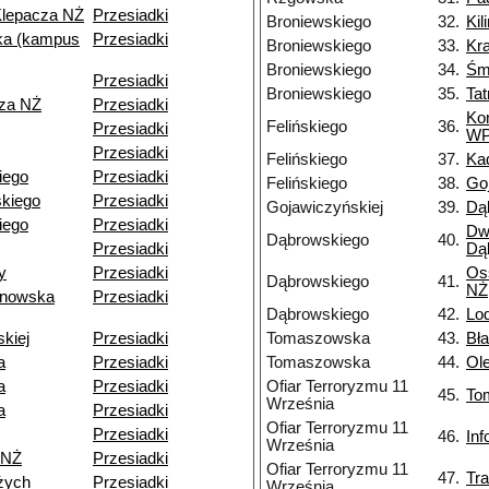
Klepacza NŻ
Przesiadki
Broniewskiego
32.
Kil
a (kampus
Przesiadki
Broniewskiego
33.
Kr
Broniewskiego
34.
Śm
Przesiadki
Broniewskiego
35.
Ta
cza NŻ
Przesiadki
Ko
Felińskiego
36.
Przesiadki
W
Przesiadki
Felińskiego
37.
Ka
kiego
Przesiadki
Felińskiego
38.
Go
kiego
Przesiadki
Gojawiczyńskiej
39.
Dą
iego
Przesiadki
Dw
Dąbrowskiego
40.
Przesiadki
Dą
y
Przesiadki
Os
Dąbrowskiego
41.
NŻ
ynowska
Przesiadki
Dąbrowskiego
42.
Lo
skiej
Przesiadki
Tomaszowska
43.
Bł
a
Przesiadki
Tomaszowska
44.
Ol
a
Przesiadki
Ofiar Terroryzmu 11
45.
To
Września
a
Przesiadki
Ofiar Terroryzmu 11
Przesiadki
46.
In
Września
 NŻ
Przesiadki
Ofiar Terroryzmu 11
47.
Tr
żych
Przesiadki
Września