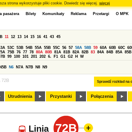
sza strona wykorzystuje pliki cookie. Dowiedz się więcej.
więcej
a pasażera
Bilety
Komunikaty
Reklama
Przetargi
O MPK
0B
11
12
13
14
15
16
41
43
45
53A
53C
53B
54B
55A
55B
55C
56
57
58A
58B
59
60A
60B
60C
60
75A
75B
76
77
78
80A
80B
81A
81B
82A
82B
83
84A
84B
85A
85B
97B
99
100
101
201
202
6.
F1
G1
G2
H
W
N5B
N6
N7A
N7B
N8
N9
a 72B
Sprawdź rozkład na d
Utrudnienia
Przystanki
Połączenia
72B
Linia