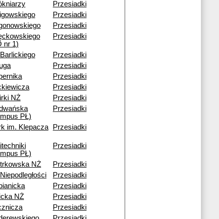
ókniarzy
Przesiadki
ligowskiego
Przesiadki
gonowskiego
Przesiadki
ęckowskiego
Przesiadki
 nr 1)
 Barlickiego
Przesiadki
ruga
Przesiadki
pernika
Przesiadki
ckiewicza
Przesiadki
rki NŻ
Przesiadki
dwańska
Przesiadki
ampus PŁ)
rk im. Klepacza
Przesiadki
itechniki
Przesiadki
ampus PŁ)
otrkowska NŻ
Przesiadki
 Niepodległości
Przesiadki
bianicka
Przesiadki
icka NŻ
Przesiadki
cznicza
Przesiadki
derewskiego
Przesiadki