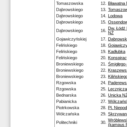
Tomaszowska
12.
Bławatna
Dąbrowskiego
13.
Tomaszo
Dąbrowskiego
14.
Lodowa
Dąbrowskiego
15.
Ossendow
Dw. Łódź
Dąbrowskiego
16.
NŻ
Gojawiczyńskiej
17.
Dąbrowsk
Felińskiego
18.
Gojawiczy
Felińskiego
19.
Kadłubka
Felińskiego
20.
Konspira
Broniewskiego
21.
Śmigłego
Broniewskiego
22.
Kraszews
Broniewskiego
23.
Kilińskieg
Rzgowska
24.
Paderews
Rzgowska
25.
Lecznicza
Bednarska
26.
Unicka N
Pabianicka
27.
Wólczańs
Piotrkowska
28.
Pl. Niepod
Wólczańska
29.
Skrzywan
Wróblews
Politechniki
30.
(kampus 