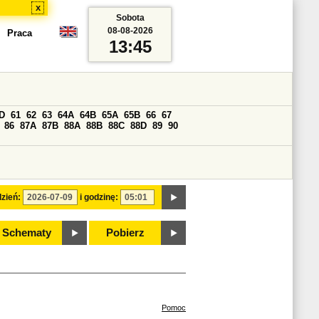
x
Sobota
08-08-2026
Praca
13:45
D
61
62
63
64A
64B
65A
65B
66
67
86
87A
87B
88A
88B
88C
88D
89
90
zień:
i godzinę:
Schematy
Pobierz
Pomoc