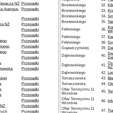
Klepacza NŻ
Przesiadki
Broniewskiego
32.
Kil
a (kampus
Przesiadki
Broniewskiego
33.
Kr
Broniewskiego
34.
Śm
Przesiadki
Broniewskiego
35.
Ta
cza NŻ
Przesiadki
Ko
Felińskiego
36.
Przesiadki
W
Przesiadki
Felińskiego
37.
Ka
kiego
Przesiadki
Felińskiego
38.
Go
kiego
Przesiadki
Gojawiczyńskiej
39.
Dą
iego
Przesiadki
Dw
Dąbrowskiego
40.
Przesiadki
Dą
y
Przesiadki
Os
Dąbrowskiego
41.
NŻ
ynowska
Przesiadki
Dąbrowskiego
42.
Lo
skiej
Przesiadki
Tomaszowska
43.
Bł
a
Przesiadki
Tomaszowska
44.
Ol
a
Przesiadki
Ofiar Terroryzmu 11
45.
To
Września
a
Przesiadki
Ofiar Terroryzmu 11
Przesiadki
46.
In
Września
 NŻ
Przesiadki
Ofiar Terroryzmu 11
47.
Tr
żych
Przesiadki
Września