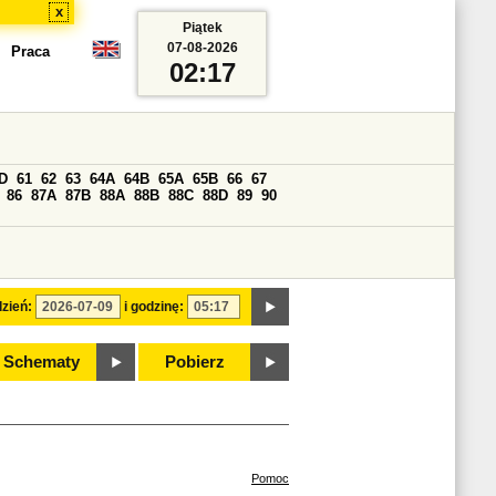
x
Piątek
07-08-2026
Praca
02:17
D
61
62
63
64A
64B
65A
65B
66
67
86
87A
87B
88A
88B
88C
88D
89
90
zień:
i godzinę:
Schematy
Pobierz
Pomoc