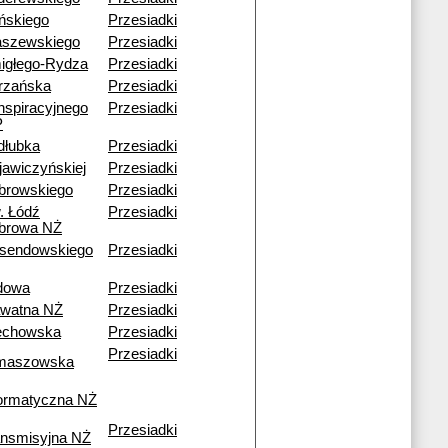
ińskiego
Przesiadki
aszewskiego
Przesiadki
igłego-Rydza
Przesiadki
trzańska
Przesiadki
nspiracyjnego
Przesiadki
P
dłubka
Przesiadki
jawiczyńskiej
Przesiadki
browskiego
Przesiadki
. Łódź
Przesiadki
browa NŻ
sendowskiego
Przesiadki
dowa
Przesiadki
awatna NŻ
Przesiadki
echowska
Przesiadki
Przesiadki
maszowska
formatyczna NŻ
Przesiadki
ansmisyjna NŻ