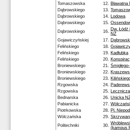
Tomaszowska
12.
Bławatna
Dąbrowskiego
13.
Tomaszo
Dąbrowskiego
14.
Lodowa
Dąbrowskiego
15.
Ossendow
Dw. Łódź
Dąbrowskiego
16.
NŻ
Gojawiczyńskiej
17.
Dąbrowsk
Felińskiego
18.
Gojawiczy
Felińskiego
19.
Kadłubka
Felińskiego
20.
Konspira
Broniewskiego
21.
Śmigłego
Broniewskiego
22.
Kraszews
Broniewskiego
23.
Kilińskieg
Rzgowska
24.
Paderews
Rzgowska
25.
Lecznicza
Bednarska
26.
Unicka N
Pabianicka
27.
Wólczańs
Piotrkowska
28.
Pl. Niepod
Wólczańska
29.
Skrzywan
Wróblews
Politechniki
30.
(kampus 