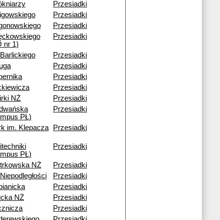
ókniarzy
Przesiadki
ligowskiego
Przesiadki
gonowskiego
Przesiadki
ęckowskiego
Przesiadki
 nr 1)
 Barlickiego
Przesiadki
ruga
Przesiadki
pernika
Przesiadki
ckiewicza
Przesiadki
rki NŻ
Przesiadki
dwańska
Przesiadki
ampus PŁ)
rk im. Klepacza
Przesiadki
itechniki
Przesiadki
ampus PŁ)
otrkowska NŻ
Przesiadki
 Niepodległości
Przesiadki
bianicka
Przesiadki
icka NŻ
Przesiadki
cznicza
Przesiadki
derewskiego
Przesiadki