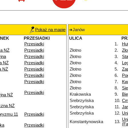
Pokaż na mapie
Janów
ANEK
PRZESIADKI
ULICA
PR
Przesiadki
1.
Hu
a NŻ
Przesiadki
Złotno
2.
Zł
jna
Przesiadki
Złotno
3.
Sta
ka NŻ
Przesiadki
Złotno
4.
Le
a NŻ
Przesiadki
Złotno
5.
Za
Przesiadki
Złotno
6.
Po
Przesiadki
Złotno
7.
Kw
Złotno
8.
Si
Przesiadki
Krakowska
9.
Bi
yjna NŻ
Srebrzyńska
10.
Cm
czna NŻ
Srebrzyńska
11.
Ja
Srebrzyńska
12.
Uni
roryzmu 11
Przesiadki
Uni
Konstantynowska
13.
(Fa
ka
Przesiadki