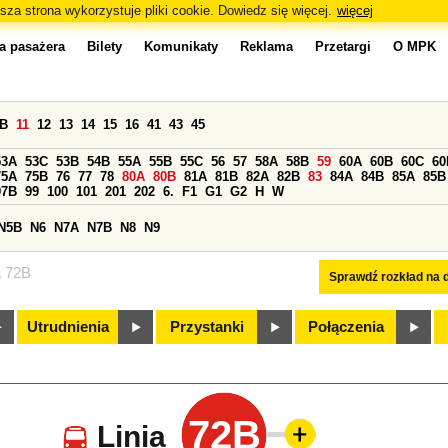
sza strona wykorzystuje pliki cookie. Dowiedz się więcej.
więcej
a pasażera
Bilety
Komunikaty
Reklama
Przetargi
O MPK
0B
11
12
13
14
15
16
41
43
45
53A
53C
53B
54B
55A
55B
55C
56
57
58A
58B
59
60A
60B
60C
60
75A
75B
76
77
78
80A
80B
81A
81B
82A
82B
83
84A
84B
85A
85B
97B
99
100
101
201
202
6.
F1
G1
G2
H
W
N5B
N6
N7A
N7B
N8
N9
a 72B
Sprawdź rozkład na d
Utrudnienia
Przystanki
Połączenia
72B
Linia