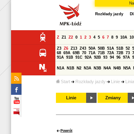
Na
Rozkłady jazdy
Dl
Z
Z1
Z2
0
1
2
3
4
5
6
7
8
9
10A
1
Z3
Z6
Z13
Z43
50A
50B
51A
51B
52
68
69A
69B
70
71A
71B
72A
72B
73
91A
91B
91C
92A
92B
93
94
96
97A
N1A
N1B
N2
N3A
N3B
N4A
N4B
N5A
Start
Rozkłady jazdy
Linie
Lini
Linie
Zmiany
Powrót