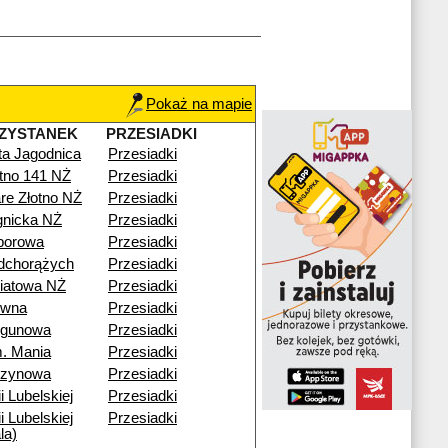
Pokaż na mapie
ZYSTANEK
PRZESIADKI
ta Jagodnica
Przesiadki
otno 141 NŻ
Przesiadki
re Złotno NŻ
Przesiadki
gnicka NŻ
Przesiadki
porowa
Przesiadki
dchorążych
Przesiadki
iatowa NŻ
Przesiadki
ewna
Przesiadki
egunowa
Przesiadki
. Mania
Przesiadki
rzynowa
Przesiadki
i Lubelskiej
Przesiadki
i Lubelskiej
Przesiadki
la)