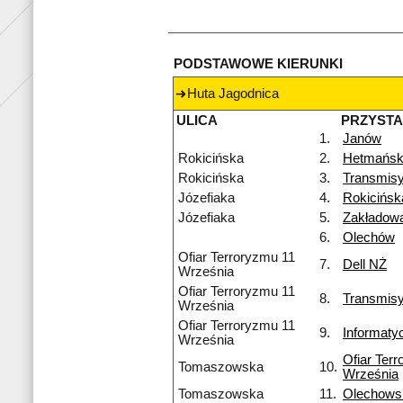
PODSTAWOWE KIERUNKI
Huta Jagodnica
ULICA
PRZYST
1.
Janów
Rokicińska
2.
Hetmańsk
Rokicińska
3.
Transmisy
Józefiaka
4.
Rokicińs
Józefiaka
5.
Zakładow
6.
Olechów
Ofiar Terroryzmu 11
7.
Dell NŻ
Września
Ofiar Terroryzmu 11
8.
Transmis
Września
Ofiar Terroryzmu 11
9.
Informaty
Września
Ofiar Ter
Tomaszowska
10.
Września
Tomaszowska
11.
Olechows