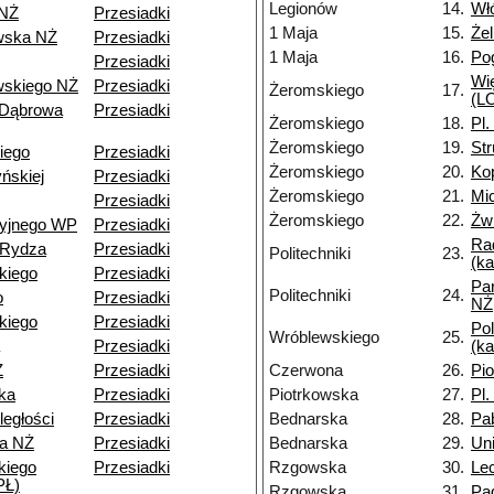
Legionów
14.
Wł
 NŻ
Przesiadki
1 Maja
15.
Że
wska NŻ
Przesiadki
1 Maja
16.
Po
Przesiadki
Wi
skiego NŻ
Przesiadki
Żeromskiego
17.
(LO
 Dąbrowa
Przesiadki
Żeromskiego
18.
Pl.
Żeromskiego
19.
St
iego
Przesiadki
Żeromskiego
20.
Ko
ńskiej
Przesiadki
Żeromskiego
21.
Mi
Przesiadki
Żeromskiego
22.
Żwi
cyjnego WP
Przesiadki
Ra
-Rydza
Przesiadki
Politechniki
23.
(k
kiego
Przesiadki
Pa
Politechniki
24.
o
Przesiadki
NŻ
kiego
Przesiadki
Pol
Wróblewskiego
25.
Przesiadki
(k
Ż
Przesiadki
Czerwona
26.
Pi
ka
Przesiadki
Piotrkowska
27.
Pl.
ległości
Przesiadki
Bednarska
28.
Pa
a NŻ
Przesiadki
Bednarska
29.
Un
kiego
Przesiadki
Rzgowska
30.
Le
PŁ)
Rzgowska
31.
Pa