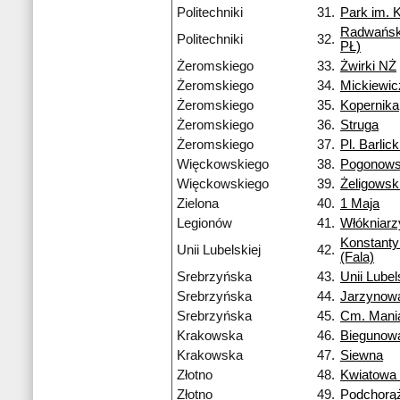
Politechniki
31.
Park im. 
Radwańsk
Politechniki
32.
PŁ)
Żeromskiego
33.
Żwirki NŻ
Żeromskiego
34.
Mickiewi
Żeromskiego
35.
Kopernika
Żeromskiego
36.
Struga
Żeromskiego
37.
Pl. Barlic
Więckowskiego
38.
Pogonows
Więckowskiego
39.
Żeligowsk
Zielona
40.
1 Maja
Legionów
41.
Włókniarz
Konstant
Unii Lubelskiej
42.
(Fala)
Srebrzyńska
43.
Unii Lubel
Srebrzyńska
44.
Jarzynow
Srebrzyńska
45.
Cm. Mani
Krakowska
46.
Biegunow
Krakowska
47.
Siewna
Złotno
48.
Kwiatowa
Złotno
49.
Podchorą