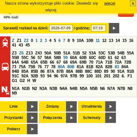
Nasza strona wykorzystuje pliki cookie. Dowiedz się
więcej
x
#
więcej.
Sprawdź rozkład na dzień:
i godzinę:
Z
Z1
Z2
0
1
2
3
4
5
6
7
8
9
10A
10B
11
12
13
14
15
16
41
43
45
Z3
Z6
Z13
Z43
50A
50B
51A
51B
52
53A
53C
53B
54B
55A
55B
55C
56
57
58A
58B
59
60A
60B
60C
60D
61
62
63
64A
64B
65A
65B
66
67
68
69A
69B
70
71A
71B
72A
72B
73
75A
75B
76
77
78
80A
80B
81A
81B
82A
82B
83
84A
84B
85A
85B
86
87A
87B
88A
88B
88C
88D
89
90
91A
91B
91C
92A
92B
93
94
96
97A
97B
99
100
101
201
202
6.
F1
G1
G2
H
W
N1A
N1B
N2
N3A
N3B
N4A
N4B
N5A
N5B
N6
N7A
N7B
N8
N9
Linie
Zmiany
Utrudnienia
Przystanki
Połączenia
Schematy
Pobierz