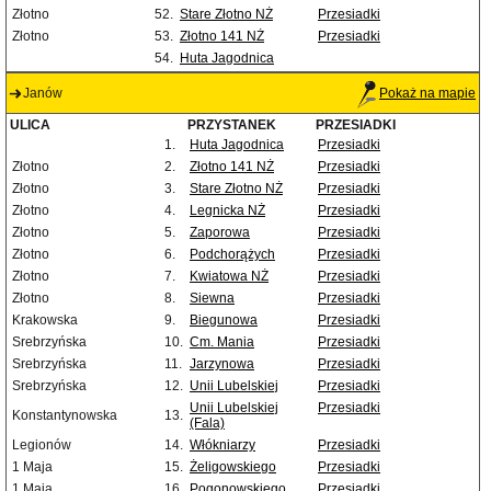
Złotno
52.
Stare Złotno NŻ
Przesiadki
Złotno
53.
Złotno 141 NŻ
Przesiadki
54.
Huta Jagodnica
Janów
Pokaż na mapie
ULICA
PRZYSTANEK
PRZESIADKI
1.
Huta Jagodnica
Przesiadki
Złotno
2.
Złotno 141 NŻ
Przesiadki
Złotno
3.
Stare Złotno NŻ
Przesiadki
Złotno
4.
Legnicka NŻ
Przesiadki
Złotno
5.
Zaporowa
Przesiadki
Złotno
6.
Podchorążych
Przesiadki
Złotno
7.
Kwiatowa NŻ
Przesiadki
Złotno
8.
Siewna
Przesiadki
Krakowska
9.
Biegunowa
Przesiadki
Srebrzyńska
10.
Cm. Mania
Przesiadki
Srebrzyńska
11.
Jarzynowa
Przesiadki
Srebrzyńska
12.
Unii Lubelskiej
Przesiadki
Unii Lubelskiej
Przesiadki
Konstantynowska
13.
(Fala)
Legionów
14.
Włókniarzy
Przesiadki
1 Maja
15.
Żeligowskiego
Przesiadki
1 Maja
16.
Pogonowskiego
Przesiadki