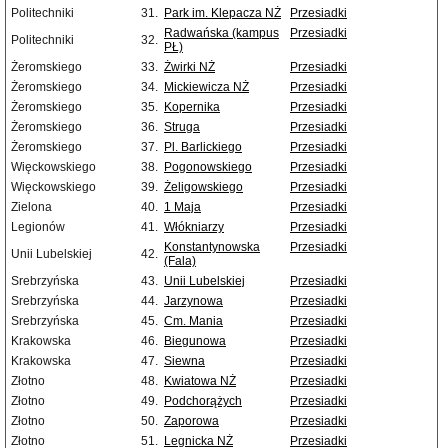
Politechniki
31.
Park im. Klepacza NŻ
Przesiadki
Radwańska (kampus
Przesiadki
Politechniki
32.
PŁ)
Żeromskiego
33.
Żwirki NŻ
Przesiadki
Żeromskiego
34.
Mickiewicza NŻ
Przesiadki
Żeromskiego
35.
Kopernika
Przesiadki
Żeromskiego
36.
Struga
Przesiadki
Żeromskiego
37.
Pl. Barlickiego
Przesiadki
Więckowskiego
38.
Pogonowskiego
Przesiadki
Więckowskiego
39.
Żeligowskiego
Przesiadki
Zielona
40.
1 Maja
Przesiadki
Legionów
41.
Włókniarzy
Przesiadki
Konstantynowska
Przesiadki
Unii Lubelskiej
42.
(Fala)
Srebrzyńska
43.
Unii Lubelskiej
Przesiadki
Srebrzyńska
44.
Jarzynowa
Przesiadki
Srebrzyńska
45.
Cm. Mania
Przesiadki
Krakowska
46.
Biegunowa
Przesiadki
Krakowska
47.
Siewna
Przesiadki
Złotno
48.
Kwiatowa NŻ
Przesiadki
Złotno
49.
Podchorążych
Przesiadki
Złotno
50.
Zaporowa
Przesiadki
Złotno
51.
Legnicka NŻ
Przesiadki