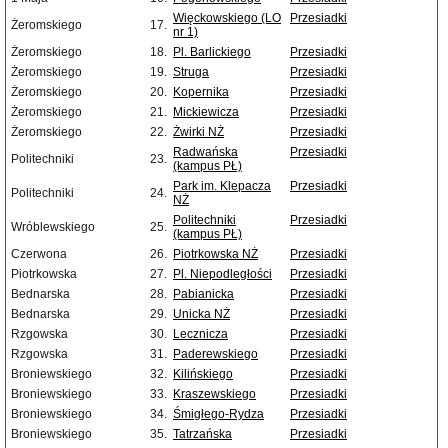
Więckowskiego (LO
Przesiadki
Żeromskiego
17.
nr 1)
Żeromskiego
18.
Pl. Barlickiego
Przesiadki
Żeromskiego
19.
Struga
Przesiadki
Żeromskiego
20.
Kopernika
Przesiadki
Żeromskiego
21.
Mickiewicza
Przesiadki
Żeromskiego
22.
Żwirki NŻ
Przesiadki
Radwańska
Przesiadki
Politechniki
23.
(kampus PŁ)
Park im. Klepacza
Przesiadki
Politechniki
24.
NŻ
Politechniki
Przesiadki
Wróblewskiego
25.
(kampus PŁ)
Czerwona
26.
Piotrkowska NŻ
Przesiadki
Piotrkowska
27.
Pl. Niepodległości
Przesiadki
Bednarska
28.
Pabianicka
Przesiadki
Bednarska
29.
Unicka NŻ
Przesiadki
Rzgowska
30.
Lecznicza
Przesiadki
Rzgowska
31.
Paderewskiego
Przesiadki
Broniewskiego
32.
Kilińskiego
Przesiadki
Broniewskiego
33.
Kraszewskiego
Przesiadki
Broniewskiego
34.
Śmigłego-Rydza
Przesiadki
Broniewskiego
35.
Tatrzańska
Przesiadki