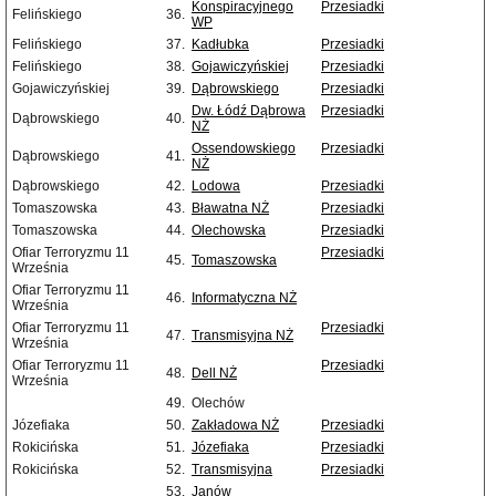
Konspiracyjnego
Przesiadki
Felińskiego
36.
WP
Felińskiego
37.
Kadłubka
Przesiadki
Felińskiego
38.
Gojawiczyńskiej
Przesiadki
Gojawiczyńskiej
39.
Dąbrowskiego
Przesiadki
Dw. Łódź Dąbrowa
Przesiadki
Dąbrowskiego
40.
NŻ
Ossendowskiego
Przesiadki
Dąbrowskiego
41.
NŻ
Dąbrowskiego
42.
Lodowa
Przesiadki
Tomaszowska
43.
Bławatna NŻ
Przesiadki
Tomaszowska
44.
Olechowska
Przesiadki
Ofiar Terroryzmu 11
Przesiadki
45.
Tomaszowska
Września
Ofiar Terroryzmu 11
46.
Informatyczna NŻ
Września
Ofiar Terroryzmu 11
Przesiadki
47.
Transmisyjna NŻ
Września
Ofiar Terroryzmu 11
Przesiadki
48.
Dell NŻ
Września
49.
Olechów
Józefiaka
50.
Zakładowa NŻ
Przesiadki
Rokicińska
51.
Józefiaka
Przesiadki
Rokicińska
52.
Transmisyjna
Przesiadki
53.
Janów