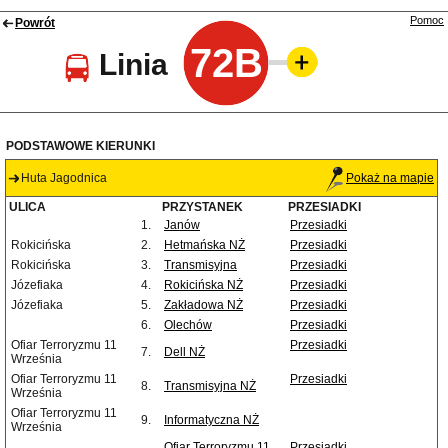
Pomoc
Powrót
72B
Linia
PODSTAWOWE KIERUNKI
Huta Jagodnica
Pokaż na mapie
ULICA
PRZYSTANEK
PRZESIADKI
1.
Janów
Przesiadki
Rokicińska
2.
Hetmańska NŻ
Przesiadki
Rokicińska
3.
Transmisyjna
Przesiadki
Józefiaka
4.
Rokicińska NŻ
Przesiadki
Józefiaka
5.
Zakładowa NŻ
Przesiadki
6.
Olechów
Przesiadki
Ofiar Terroryzmu 11
Przesiadki
7.
Dell NŻ
Września
Ofiar Terroryzmu 11
Przesiadki
8.
Transmisyjna NŻ
Września
Ofiar Terroryzmu 11
9.
Informatyczna NŻ
Września
Ofiar Terroryzmu 11
Przesiadki