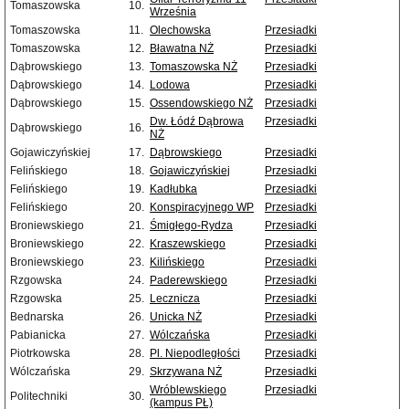
Tomaszowska
10.
Września
Tomaszowska
11.
Olechowska
Przesiadki
Tomaszowska
12.
Bławatna NŻ
Przesiadki
Dąbrowskiego
13.
Tomaszowska NŻ
Przesiadki
Dąbrowskiego
14.
Lodowa
Przesiadki
Dąbrowskiego
15.
Ossendowskiego NŻ
Przesiadki
Dw. Łódź Dąbrowa
Przesiadki
Dąbrowskiego
16.
NŻ
Gojawiczyńskiej
17.
Dąbrowskiego
Przesiadki
Felińskiego
18.
Gojawiczyńskiej
Przesiadki
Felińskiego
19.
Kadłubka
Przesiadki
Felińskiego
20.
Konspiracyjnego WP
Przesiadki
Broniewskiego
21.
Śmigłego-Rydza
Przesiadki
Broniewskiego
22.
Kraszewskiego
Przesiadki
Broniewskiego
23.
Kilińskiego
Przesiadki
Rzgowska
24.
Paderewskiego
Przesiadki
Rzgowska
25.
Lecznicza
Przesiadki
Bednarska
26.
Unicka NŻ
Przesiadki
Pabianicka
27.
Wólczańska
Przesiadki
Piotrkowska
28.
Pl. Niepodległości
Przesiadki
Wólczańska
29.
Skrzywana NŻ
Przesiadki
Wróblewskiego
Przesiadki
Politechniki
30.
(kampus PŁ)