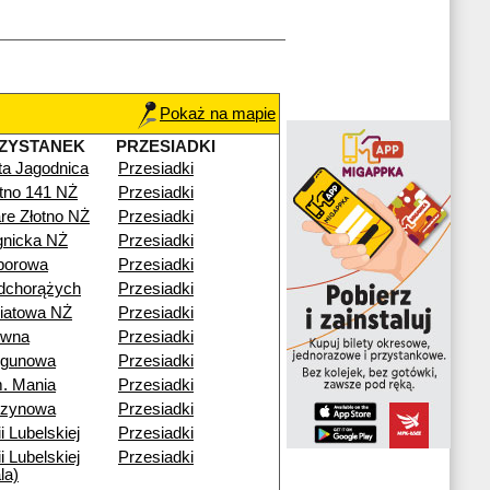
Pokaż na mapie
ZYSTANEK
PRZESIADKI
ta Jagodnica
Przesiadki
otno 141 NŻ
Przesiadki
re Złotno NŻ
Przesiadki
gnicka NŻ
Przesiadki
porowa
Przesiadki
dchorążych
Przesiadki
iatowa NŻ
Przesiadki
ewna
Przesiadki
egunowa
Przesiadki
. Mania
Przesiadki
rzynowa
Przesiadki
i Lubelskiej
Przesiadki
i Lubelskiej
Przesiadki
la)