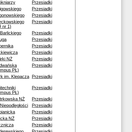
ókniarzy
Przesiadki
ligowskiego
Przesiadki
gonowskiego
Przesiadki
ęckowskiego
Przesiadki
 nr 1)
 Barlickiego
Przesiadki
ruga
Przesiadki
pernika
Przesiadki
ckiewicza
Przesiadki
rki NŻ
Przesiadki
dwańska
Przesiadki
ampus PŁ)
rk im. Klepacza
Przesiadki
itechniki
Przesiadki
ampus PŁ)
otrkowska NŻ
Przesiadki
 Niepodległości
Przesiadki
bianicka
Przesiadki
icka NŻ
Przesiadki
cznicza
Przesiadki
derewskiego
Przesiadki