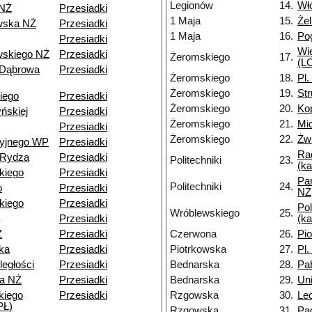
Legionów
14.
Wł
 NŻ
Przesiadki
1 Maja
15.
Że
wska NŻ
Przesiadki
1 Maja
16.
Po
Przesiadki
Wi
skiego NŻ
Przesiadki
Żeromskiego
17.
(LO
 Dąbrowa
Przesiadki
Żeromskiego
18.
Pl.
Żeromskiego
19.
St
iego
Przesiadki
Żeromskiego
20.
Ko
ńskiej
Przesiadki
Żeromskiego
21.
Mi
Przesiadki
Żeromskiego
22.
Żwi
cyjnego WP
Przesiadki
Ra
-Rydza
Przesiadki
Politechniki
23.
(k
kiego
Przesiadki
Pa
Politechniki
24.
o
Przesiadki
NŻ
kiego
Przesiadki
Pol
Wróblewskiego
25.
Przesiadki
(k
Ż
Przesiadki
Czerwona
26.
Pi
ka
Przesiadki
Piotrkowska
27.
Pl.
ległości
Przesiadki
Bednarska
28.
Pa
a NŻ
Przesiadki
Bednarska
29.
Un
kiego
Przesiadki
Rzgowska
30.
Le
PŁ)
Rzgowska
31.
Pa