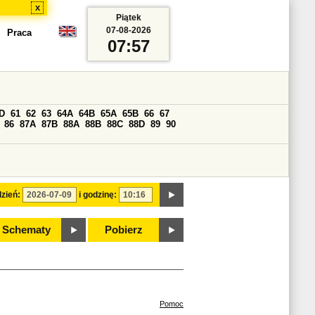
x
Piątek
07-08-2026
Praca
07:57
D
61
62
63
64A
64B
65A
65B
66
67
86
87A
87B
88A
88B
88C
88D
89
90
zień:
i godzinę:
Schematy
Pobierz
Pomoc