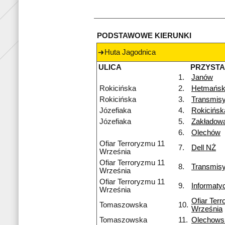
PODSTAWOWE KIERUNKI
Huta Jagodnica
ULICA
PRZYST
1.
Janów
Rokicińska
2.
Hetmańsk
Rokicińska
3.
Transmisy
Józefiaka
4.
Rokicińs
Józefiaka
5.
Zakładow
6.
Olechów
Ofiar Terroryzmu 11
7.
Dell NŻ
Września
Ofiar Terroryzmu 11
8.
Transmis
Września
Ofiar Terroryzmu 11
9.
Informaty
Września
Ofiar Ter
Tomaszowska
10.
Września
Tomaszowska
11.
Olechows