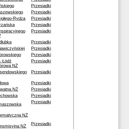
ińskiego
Przesiadki
aszewskiego
Przesiadki
igłego-Rydza
Przesiadki
trzańska
Przesiadki
nspiracyjnego
Przesiadki
P
dłubka
Przesiadki
jawiczyńskiej
Przesiadki
browskiego
Przesiadki
. Łódź
Przesiadki
browa NŻ
sendowskiego
Przesiadki
dowa
Przesiadki
awatna NŻ
Przesiadki
echowska
Przesiadki
Przesiadki
maszowska
formatyczna NŻ
Przesiadki
ansmisyjna NŻ