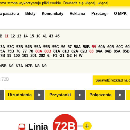
sza strona wykorzystuje pliki cookie. Dowiedz się więcej.
więcej
a pasażera
Bilety
Komunikaty
Reklama
Przetargi
O MPK
0B
11
12
13
14
15
16
41
43
45
53A
53C
53B
54B
55A
55B
55C
56
57
58A
58B
59
60A
60B
60C
60
75A
75B
76
77
78
80A
80B
81A
81B
82A
82B
83
84A
84B
85A
85B
97B
99
100
101
201
202
6.
F1
G1
G2
H
W
N5B
N6
N7A
N7B
N8
N9
a 72B
Sprawdź rozkład na d
Utrudnienia
Przystanki
Połączenia
72B
Linia