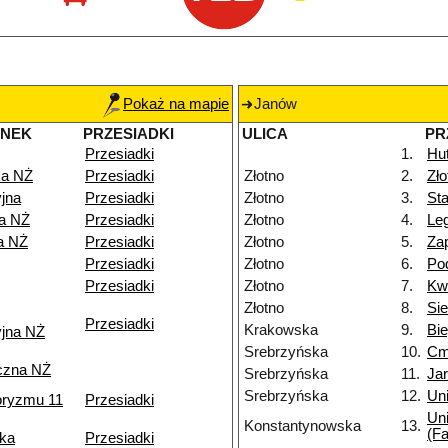
Pokaż na mapie
Janów
ANEK
PRZESIADKI
ULICA
PR
Przesiadki
1.
Hu
a NŻ
Przesiadki
Złotno
2.
Zł
jna
Przesiadki
Złotno
3.
Sta
ka NŻ
Przesiadki
Złotno
4.
Le
a NŻ
Przesiadki
Złotno
5.
Za
Przesiadki
Złotno
6.
Po
Przesiadki
Złotno
7.
Kw
Złotno
8.
Si
Przesiadki
Krakowska
9.
Bi
yjna NŻ
Srebrzyńska
10.
Cm
czna NŻ
Srebrzyńska
11.
Ja
Srebrzyńska
12.
Uni
roryzmu 11
Przesiadki
Uni
Konstantynowska
13.
(Fa
ka
Przesiadki