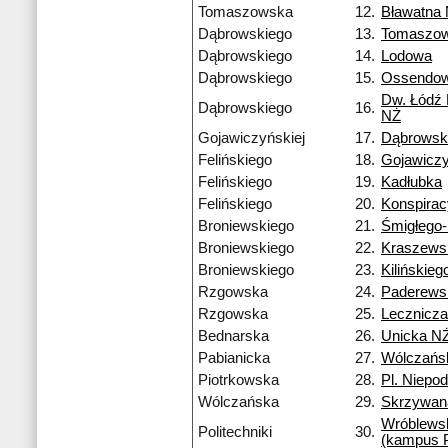
Tomaszowska
12.
Bławatna
Dąbrowskiego
13.
Tomaszo
Dąbrowskiego
14.
Lodowa
Dąbrowskiego
15.
Ossendow
Dw. Łódź
Dąbrowskiego
16.
NŻ
Gojawiczyńskiej
17.
Dąbrowsk
Felińskiego
18.
Gojawiczy
Felińskiego
19.
Kadłubka
Felińskiego
20.
Konspira
Broniewskiego
21.
Śmigłego
Broniewskiego
22.
Kraszews
Broniewskiego
23.
Kilińskieg
Rzgowska
24.
Paderews
Rzgowska
25.
Lecznicza
Bednarska
26.
Unicka N
Pabianicka
27.
Wólczańs
Piotrkowska
28.
Pl. Niepod
Wólczańska
29.
Skrzywan
Wróblews
Politechniki
30.
(kampus 