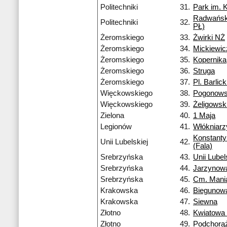
Politechniki
31.
Park im. 
Radwańsk
Politechniki
32.
PŁ)
Żeromskiego
33.
Żwirki NŻ
Żeromskiego
34.
Mickiewi
Żeromskiego
35.
Kopernika
Żeromskiego
36.
Struga
Żeromskiego
37.
Pl. Barlic
Więckowskiego
38.
Pogonows
Więckowskiego
39.
Żeligowsk
Zielona
40.
1 Maja
Legionów
41.
Włókniarz
Konstant
Unii Lubelskiej
42.
(Fala)
Srebrzyńska
43.
Unii Lubel
Srebrzyńska
44.
Jarzynow
Srebrzyńska
45.
Cm. Mani
Krakowska
46.
Biegunow
Krakowska
47.
Siewna
Złotno
48.
Kwiatowa
Złotno
49.
Podchorą