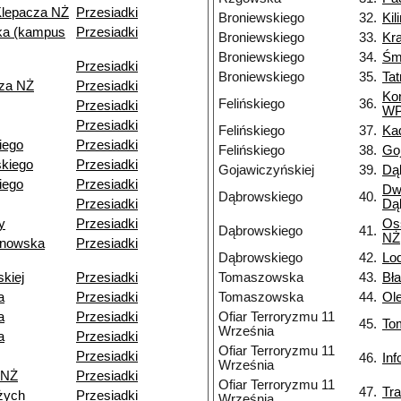
Klepacza NŻ
Przesiadki
Broniewskiego
32.
Kil
a (kampus
Przesiadki
Broniewskiego
33.
Kr
Broniewskiego
34.
Śm
Przesiadki
Broniewskiego
35.
Ta
cza NŻ
Przesiadki
Ko
Felińskiego
36.
Przesiadki
W
Przesiadki
Felińskiego
37.
Ka
kiego
Przesiadki
Felińskiego
38.
Go
kiego
Przesiadki
Gojawiczyńskiej
39.
Dą
iego
Przesiadki
Dw
Dąbrowskiego
40.
Przesiadki
Dą
y
Przesiadki
Os
Dąbrowskiego
41.
NŻ
ynowska
Przesiadki
Dąbrowskiego
42.
Lo
skiej
Przesiadki
Tomaszowska
43.
Bł
a
Przesiadki
Tomaszowska
44.
Ol
a
Przesiadki
Ofiar Terroryzmu 11
45.
To
Września
a
Przesiadki
Ofiar Terroryzmu 11
Przesiadki
46.
In
Września
 NŻ
Przesiadki
Ofiar Terroryzmu 11
47.
Tr
żych
Przesiadki
Września