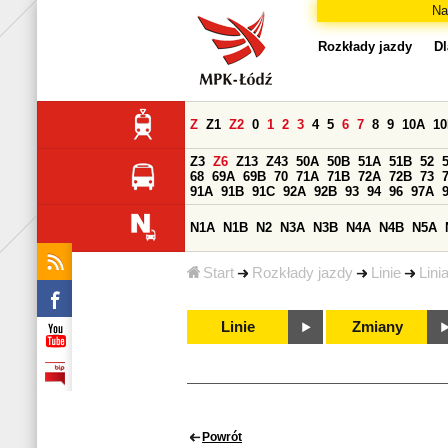
Na
Rozkłady jazdy
Dl
Z
Z1
Z2
0
1
2
3
4
5
6
7
8
9
10A
1
Z3
Z6
Z13
Z43
50A
50B
51A
51B
52
68
69A
69B
70
71A
71B
72A
72B
73
91A
91B
91C
92A
92B
93
94
96
97A
N1A
N1B
N2
N3A
N3B
N4A
N4B
N5A
Start
Rozkłady jazdy
Linie
Lini
Linie
Zmiany
Powrót