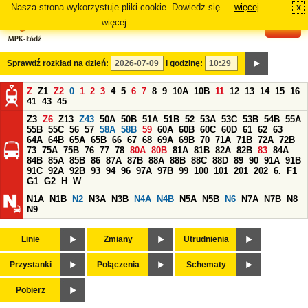
Nasza strona wykorzystuje pliki cookie. Dowiedz się
więcej
x
#
więcej.
Sprawdź rozkład na dzień:
i godzinę:
Z
Z1
Z2
0
1
2
3
4
5
6
7
8
9
10A
10B
11
12
13
14
15
16
41
43
45
Z3
Z6
Z13
Z43
50A
50B
51A
51B
52
53A
53C
53B
54B
55A
55B
55C
56
57
58A
58B
59
60A
60B
60C
60D
61
62
63
64A
64B
65A
65B
66
67
68
69A
69B
70
71A
71B
72A
72B
73
75A
75B
76
77
78
80A
80B
81A
81B
82A
82B
83
84A
84B
85A
85B
86
87A
87B
88A
88B
88C
88D
89
90
91A
91B
91C
92A
92B
93
94
96
97A
97B
99
100
101
201
202
6.
F1
G1
G2
H
W
N1A
N1B
N2
N3A
N3B
N4A
N4B
N5A
N5B
N6
N7A
N7B
N8
N9
Linie
Zmiany
Utrudnienia
Przystanki
Połączenia
Schematy
Pobierz