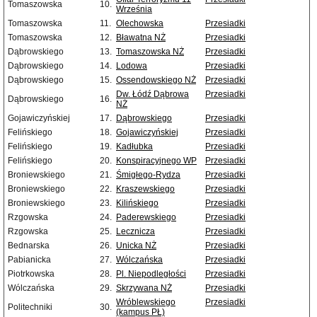
Tomaszowska
10.
Września
Tomaszowska
11.
Olechowska
Przesiadki
Tomaszowska
12.
Bławatna NŻ
Przesiadki
Dąbrowskiego
13.
Tomaszowska NŻ
Przesiadki
Dąbrowskiego
14.
Lodowa
Przesiadki
Dąbrowskiego
15.
Ossendowskiego NŻ
Przesiadki
Dw. Łódź Dąbrowa
Przesiadki
Dąbrowskiego
16.
NŻ
Gojawiczyńskiej
17.
Dąbrowskiego
Przesiadki
Felińskiego
18.
Gojawiczyńskiej
Przesiadki
Felińskiego
19.
Kadłubka
Przesiadki
Felińskiego
20.
Konspiracyjnego WP
Przesiadki
Broniewskiego
21.
Śmigłego-Rydza
Przesiadki
Broniewskiego
22.
Kraszewskiego
Przesiadki
Broniewskiego
23.
Kilińskiego
Przesiadki
Rzgowska
24.
Paderewskiego
Przesiadki
Rzgowska
25.
Lecznicza
Przesiadki
Bednarska
26.
Unicka NŻ
Przesiadki
Pabianicka
27.
Wólczańska
Przesiadki
Piotrkowska
28.
Pl. Niepodległości
Przesiadki
Wólczańska
29.
Skrzywana NŻ
Przesiadki
Wróblewskiego
Przesiadki
Politechniki
30.
(kampus PŁ)