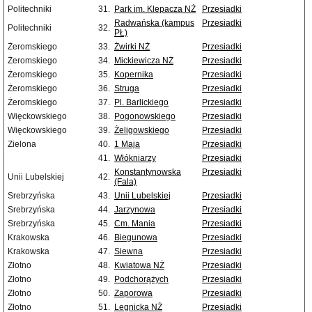
Politechniki
31.
Park im. Klepacza NŻ
Przesiadki
Radwańska (kampus
Przesiadki
Politechniki
32.
PŁ)
Żeromskiego
33.
Żwirki NŻ
Przesiadki
Żeromskiego
34.
Mickiewicza NŻ
Przesiadki
Żeromskiego
35.
Kopernika
Przesiadki
Żeromskiego
36.
Struga
Przesiadki
Żeromskiego
37.
Pl. Barlickiego
Przesiadki
Więckowskiego
38.
Pogonowskiego
Przesiadki
Więckowskiego
39.
Żeligowskiego
Przesiadki
Zielona
40.
1 Maja
Przesiadki
41.
Włókniarzy
Przesiadki
Konstantynowska
Przesiadki
Unii Lubelskiej
42.
(Fala)
Srebrzyńska
43.
Unii Lubelskiej
Przesiadki
Srebrzyńska
44.
Jarzynowa
Przesiadki
Srebrzyńska
45.
Cm. Mania
Przesiadki
Krakowska
46.
Biegunowa
Przesiadki
Krakowska
47.
Siewna
Przesiadki
Złotno
48.
Kwiatowa NŻ
Przesiadki
Złotno
49.
Podchorążych
Przesiadki
Złotno
50.
Zaporowa
Przesiadki
Złotno
51.
Legnicka NŻ
Przesiadki