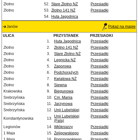
Złotno
52.
Stare Złotno NŻ
Przesiadki
Złotno
53.
Złotno 141 NŻ
Przesiadki
54.
Huta Jagodnica
Janów
Pokaż na mapie
ULICA
PRZYSTANEK
PRZESIADKI
1.
Huta Jagodnica
Przesiadki
Złotno
2.
Złotno 141 NŻ
Przesiadki
Złotno
3.
Stare Złotno NŻ
Przesiadki
Złotno
4.
Legnicka NŻ
Przesiadki
Złotno
5.
Zaporowa
Przesiadki
Złotno
6.
Podchorążych
Przesiadki
Złotno
7.
Kwiatowa NŻ
Przesiadki
Złotno
8.
Siewna
Przesiadki
Krakowska
9.
Biegunowa
Przesiadki
Srebrzyńska
10.
Cm. Mania
Przesiadki
Srebrzyńska
11.
Jarzynowa
Przesiadki
Srebrzyńska
12.
Unii Lubelskiej
Przesiadki
Unii Lubelskiej
Przesiadki
Konstantynowska
13.
(Fala)
Legionów
14.
Włókniarzy
Przesiadki
1 Maja
15.
Żeligowskiego
Przesiadki
1 Maja
16.
Pogonowskiego
Przesiadki