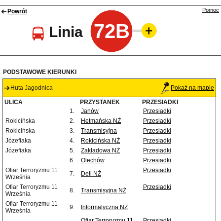
Pomoc
Powrót
72B
Linia
PODSTAWOWE KIERUNKI
Huta Jagodnica
Pokaż na mapie
ULICA
PRZYSTANEK
PRZESIADKI
1.
Janów
Przesiadki
Rokicińska
2.
Hetmańska NŻ
Przesiadki
Rokicińska
3.
Transmisyjna
Przesiadki
Józefiaka
4.
Rokicińska NŻ
Przesiadki
Józefiaka
5.
Zakładowa NŻ
Przesiadki
6.
Olechów
Przesiadki
Ofiar Terroryzmu 11
Przesiadki
7.
Dell NŻ
Września
Ofiar Terroryzmu 11
Przesiadki
8.
Transmisyjna NŻ
Września
Ofiar Terroryzmu 11
9.
Informatyczna NŻ
Września
Ofiar Terroryzmu 11
Przesiadki