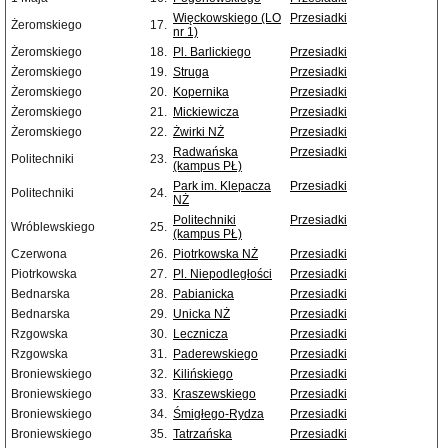
Więckowskiego (LO
Przesiadki
Żeromskiego
17.
nr 1)
Żeromskiego
18.
Pl. Barlickiego
Przesiadki
Żeromskiego
19.
Struga
Przesiadki
Żeromskiego
20.
Kopernika
Przesiadki
Żeromskiego
21.
Mickiewicza
Przesiadki
Żeromskiego
22.
Żwirki NŻ
Przesiadki
Radwańska
Przesiadki
Politechniki
23.
(kampus PŁ)
Park im. Klepacza
Przesiadki
Politechniki
24.
NŻ
Politechniki
Przesiadki
Wróblewskiego
25.
(kampus PŁ)
Czerwona
26.
Piotrkowska NŻ
Przesiadki
Piotrkowska
27.
Pl. Niepodległości
Przesiadki
Bednarska
28.
Pabianicka
Przesiadki
Bednarska
29.
Unicka NŻ
Przesiadki
Rzgowska
30.
Lecznicza
Przesiadki
Rzgowska
31.
Paderewskiego
Przesiadki
Broniewskiego
32.
Kilińskiego
Przesiadki
Broniewskiego
33.
Kraszewskiego
Przesiadki
Broniewskiego
34.
Śmigłego-Rydza
Przesiadki
Broniewskiego
35.
Tatrzańska
Przesiadki