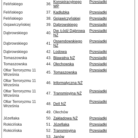
Konspiracyjnego
Przesiadki
Felińskiego
36.
WP
Felińskiego
37.
Kadłubka
Przesiadki
Felińskiego
38.
Gojawiczyńskiej
Przesiadki
Gojawiczyńskiej
39.
Dąbrowskiego
Przesiadki
Dw. Łódź Dąbrowa
Przesiadki
Dąbrowskiego
40.
NŻ
Ossendowskiego
Przesiadki
Dąbrowskiego
41.
NŻ
Dąbrowskiego
42.
Lodowa
Przesiadki
Tomaszowska
43.
Bławatna NŻ
Przesiadki
Tomaszowska
44.
Olechowska
Przesiadki
Ofiar Terroryzmu 11
Przesiadki
45.
Tomaszowska
Września
Ofiar Terroryzmu 11
46.
Informatyczna NŻ
Września
Ofiar Terroryzmu 11
Przesiadki
47.
Transmisyjna NŻ
Września
Ofiar Terroryzmu 11
Przesiadki
48.
Dell NŻ
Września
49.
Olechów
Józefiaka
50.
Zakładowa NŻ
Przesiadki
Rokicińska
51.
Józefiaka
Przesiadki
Rokicińska
52.
Transmisyjna
Przesiadki
53.
Janów