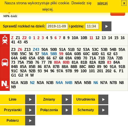
Nasza strona wykorzystuje pliki cookie. Dowiedz się
więcej
x
#
więcej.
Sprawdź rozkład na dzień:
i godzinę:
Z
Z1
Z2
0
1
2
3
4
5
6
7
8
9
10A
10B
11
12
13
14
15
16
41
43
45
Z3
Z6
Z13
Z43
50A
50B
51A
51B
52
53A
53C
53B
54B
55A
55B
55C
56
57
58A
58B
59
60A
60B
60C
60D
61
62
63
64A
64B
65A
65B
66
67
68
69A
69B
70
71A
71B
72A
72B
73
75A
75B
76
77
78
80A
80B
81A
81B
82A
82B
83
84A
84B
85A
85B
86
87A
87B
88A
88B
88C
88D
89
90
91A
91B
91C
92A
92B
93
94
96
97A
97B
99
100
101
201
202
6.
F1
G1
G2
H
W
N1A
N1B
N2
N3A
N3B
N4A
N4B
N5A
N5B
N6
N7A
N7B
N8
N9
Linie
Zmiany
Utrudnienia
Przystanki
Połączenia
Schematy
Pobierz