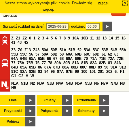
Nasza strona wykorzystuje pliki cookie. Dowiedz się
więcej
x
#
więcej.
Sprawdź rozkład na dzień:
i godzinę:
Z
Z1
Z2
0
1
2
3
4
5
6
7
8
9
10A
10B
11
12
13
14
15
16
41
43
45
Z3
Z6
Z13
Z43
50A
50B
51A
51B
52
53A
53C
53B
54B
55A
55B
55C
56
57
58A
58B
59
60A
60B
60C
60D
61
62
63
64A
64B
65A
65B
66
67
68
69A
69B
70
71A
71B
72A
72B
73
75A
75B
76
77
78
80A
80B
81A
81B
82A
82B
83
84A
84B
85A
85B
86
87A
87B
88A
88B
88C
88D
89
90
91A
91B
91C
92A
92B
93
94
96
97A
97B
99
100
101
201
202
6.
F1
G1
G2
H
W
N1A
N1B
N2
N3A
N3B
N4A
N4B
N5A
N5B
N6
N7A
N7B
N8
N9
Linie
Zmiany
Utrudnienia
Przystanki
Połączenia
Schematy
Pobierz