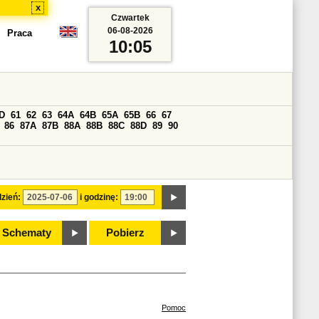
x
Czwartek
06-08-2026
Praca
10:05
D
61
62
63
64A
64B
65A
65B
66
67
86
87A
87B
88A
88B
88C
88D
89
90
zień:
i godzinę:
Schematy
Pobierz
Pomoc