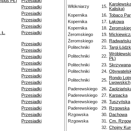
mpus PŁ)
Przesiadki
Karolewska
Włókniarzy
15.
Przesiadki
Kaliska)
Przesiadki
Kopernika
16.
Tobaco Par
Przesiadki
Kopernika
17.
Łąkowa
Przesiadki
Kopernika
18.
Żeromskie
 Ł.
Przesiadki
Żeromskiego
19.
Mickiewicz
Żeromskiego
20.
Radwańska
Przesiadki
Politechniki
21.
Targi Łódzk
Przesiadki
Wróblewsk
Politechniki
22.
Przesiadki
PŁ)
Przesiadki
Politechniki
23.
Skrzywana
Przesiadki
Politechniki
24.
Obywatels
Przesiadki
Rondo Lotn
Politechniki
25.
Przesiadki
Lwowskich
Przesiadki
Paderewskiego
26.
Zaolziańsk
Przesiadki
Paderewskiego
27.
Karpacka
Przesiadki
Paderewskiego
28.
Tuszyńska
Przesiadki
Paderewskiego
29.
Rzgowska
Przesiadki
Rzgowska
30.
Dachowa
Przesiadki
Rzgowska
31.
Cm. Rzgo
32.
Chojny Kur