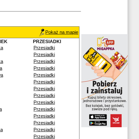
Pokaż na mapie
NEK
PRZESIADKI
ka
Przesiadki
Przesiadki
ka
Przesiadki
a
Przesiadki
wa
Przesiadki
Przesiadki
Przesiadki
Przesiadki
Przesiadki
a
Przesiadki
Przesiadki
Przesiadki
ka
Przesiadki
Przesiadki