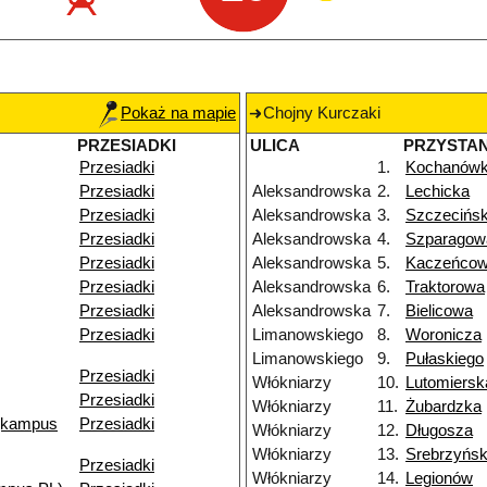
Pokaż na mapie
Chojny Kurczaki
PRZESIADKI
ULICA
PRZYSTA
Przesiadki
1.
Kochanów
Przesiadki
Aleksandrowska
2.
Lechicka
Przesiadki
Aleksandrowska
3.
Szczecińs
Przesiadki
Aleksandrowska
4.
Szparagow
Przesiadki
Aleksandrowska
5.
Kaczeńco
Przesiadki
Aleksandrowska
6.
Traktorowa
Przesiadki
Aleksandrowska
7.
Bielicowa
Przesiadki
Limanowskiego
8.
Woronicza
Limanowskiego
9.
Pułaskiego
Przesiadki
Włókniarzy
10.
Lutomiersk
Przesiadki
Włókniarzy
11.
Żubardzka
(kampus
Przesiadki
Włókniarzy
12.
Długosza
Włókniarzy
13.
Srebrzyńs
Przesiadki
Włókniarzy
14.
Legionów