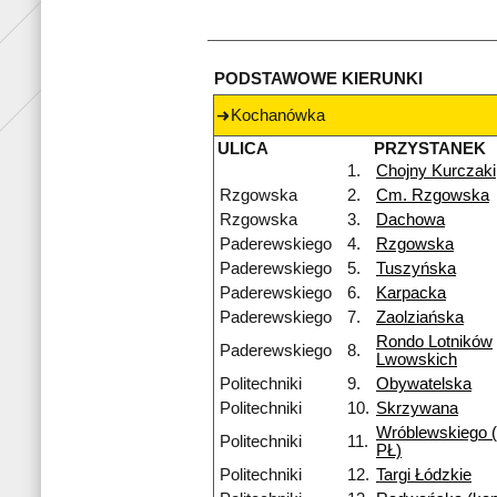
PODSTAWOWE KIERUNKI
Kochanówka
ULICA
PRZYSTANEK
1.
Chojny Kurczaki
Rzgowska
2.
Cm. Rzgowska
Rzgowska
3.
Dachowa
Paderewskiego
4.
Rzgowska
Paderewskiego
5.
Tuszyńska
Paderewskiego
6.
Karpacka
Paderewskiego
7.
Zaolziańska
Rondo Lotników
Paderewskiego
8.
Lwowskich
Politechniki
9.
Obywatelska
Politechniki
10.
Skrzywana
Wróblewskiego 
Politechniki
11.
PŁ)
Politechniki
12.
Targi Łódzkie