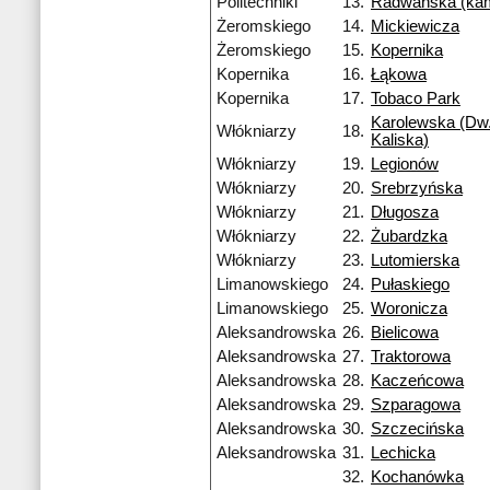
Politechniki
13.
Radwańska (ka
Żeromskiego
14.
Mickiewicza
Żeromskiego
15.
Kopernika
Kopernika
16.
Łąkowa
Kopernika
17.
Tobaco Park
Karolewska (Dw.
Włókniarzy
18.
Kaliska)
Włókniarzy
19.
Legionów
Włókniarzy
20.
Srebrzyńska
Włókniarzy
21.
Długosza
Włókniarzy
22.
Żubardzka
Włókniarzy
23.
Lutomierska
Limanowskiego
24.
Pułaskiego
Limanowskiego
25.
Woronicza
Aleksandrowska
26.
Bielicowa
Aleksandrowska
27.
Traktorowa
Aleksandrowska
28.
Kaczeńcowa
Aleksandrowska
29.
Szparagowa
Aleksandrowska
30.
Szczecińska
Aleksandrowska
31.
Lechicka
32.
Kochanówka