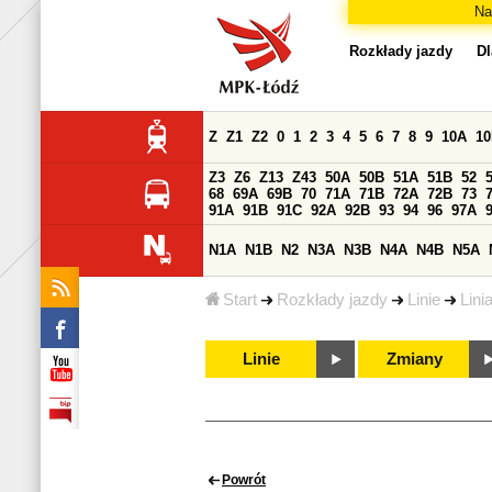
Na
Rozkłady jazdy
Dl
Z
Z1
Z2
0
1
2
3
4
5
6
7
8
9
10A
1
Z3
Z6
Z13
Z43
50A
50B
51A
51B
52
68
69A
69B
70
71A
71B
72A
72B
73
91A
91B
91C
92A
92B
93
94
96
97A
N1A
N1B
N2
N3A
N3B
N4A
N4B
N5A
Start
Rozkłady jazdy
Linie
Lini
Linie
Zmiany
Powrót