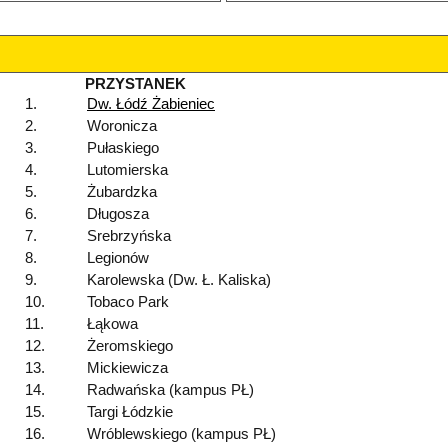
PRZYSTANEK
1.
Dw. Łódź Żabieniec
2.
Woronicza
3.
Pułaskiego
4.
Lutomierska
5.
Żubardzka
6.
Długosza
7.
Srebrzyńska
8.
Legionów
9.
Karolewska (Dw. Ł. Kaliska)
10.
Tobaco Park
11.
Łąkowa
12.
Żeromskiego
13.
Mickiewicza
14.
Radwańska (kampus PŁ)
15.
Targi Łódzkie
16.
Wróblewskiego (kampus PŁ)