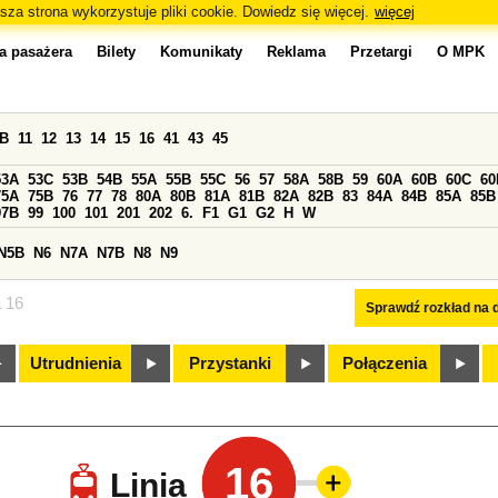
sza strona wykorzystuje pliki cookie. Dowiedz się więcej.
więcej
a pasażera
Bilety
Komunikaty
Reklama
Przetargi
O MPK
0B
11
12
13
14
15
16
41
43
45
53A
53C
53B
54B
55A
55B
55C
56
57
58A
58B
59
60A
60B
60C
60
75A
75B
76
77
78
80A
80B
81A
81B
82A
82B
83
84A
84B
85A
85B
97B
99
100
101
201
202
6.
F1
G1
G2
H
W
N5B
N6
N7A
N7B
N8
N9
a 16
Sprawdź rozkład na d
Utrudnienia
Przystanki
Połączenia
16
Linia