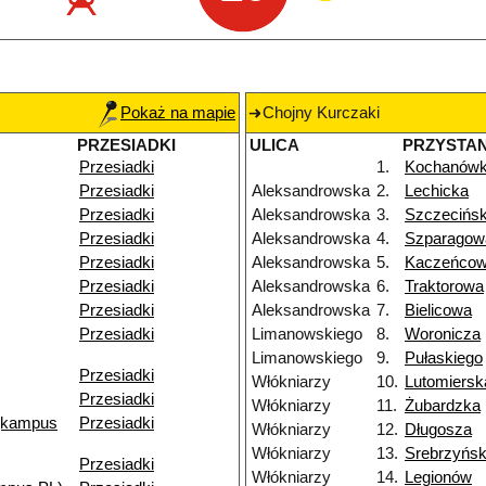
Pokaż na mapie
Chojny Kurczaki
PRZESIADKI
ULICA
PRZYSTA
Przesiadki
1.
Kochanów
Przesiadki
Aleksandrowska
2.
Lechicka
Przesiadki
Aleksandrowska
3.
Szczecińs
Przesiadki
Aleksandrowska
4.
Szparagow
Przesiadki
Aleksandrowska
5.
Kaczeńco
Przesiadki
Aleksandrowska
6.
Traktorowa
Przesiadki
Aleksandrowska
7.
Bielicowa
Przesiadki
Limanowskiego
8.
Woronicza
Limanowskiego
9.
Pułaskiego
Przesiadki
Włókniarzy
10.
Lutomiersk
Przesiadki
Włókniarzy
11.
Żubardzka
(kampus
Przesiadki
Włókniarzy
12.
Długosza
Włókniarzy
13.
Srebrzyńs
Przesiadki
Włókniarzy
14.
Legionów