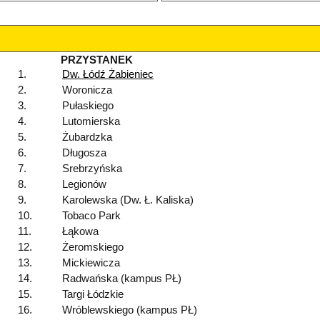
PRZYSTANEK
1.
Dw. Łódź Żabieniec
2.
Woronicza
3.
Pułaskiego
4.
Lutomierska
5.
Żubardzka
6.
Długosza
7.
Srebrzyńska
8.
Legionów
9.
Karolewska (Dw. Ł. Kaliska)
10.
Tobaco Park
11.
Łąkowa
12.
Żeromskiego
13.
Mickiewicza
14.
Radwańska (kampus PŁ)
15.
Targi Łódzkie
16.
Wróblewskiego (kampus PŁ)