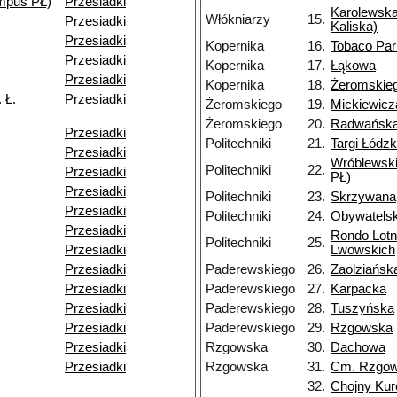
mpus PŁ)
Przesiadki
Karolewska
Włókniarzy
15.
Przesiadki
Kaliska)
Przesiadki
Kopernika
16.
Tobaco Par
Przesiadki
Kopernika
17.
Łąkowa
Przesiadki
Kopernika
18.
Żeromskie
 Ł.
Przesiadki
Żeromskiego
19.
Mickiewicz
Żeromskiego
20.
Radwańska
Przesiadki
Politechniki
21.
Targi Łódzk
Przesiadki
Wróblewsk
Politechniki
22.
Przesiadki
PŁ)
Przesiadki
Politechniki
23.
Skrzywana
Przesiadki
Politechniki
24.
Obywatels
Przesiadki
Rondo Lotn
Politechniki
25.
Przesiadki
Lwowskich
Przesiadki
Paderewskiego
26.
Zaolziańsk
Przesiadki
Paderewskiego
27.
Karpacka
Przesiadki
Paderewskiego
28.
Tuszyńska
Przesiadki
Paderewskiego
29.
Rzgowska
Przesiadki
Rzgowska
30.
Dachowa
Przesiadki
Rzgowska
31.
Cm. Rzgo
32.
Chojny Kur