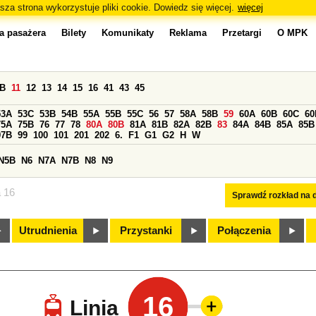
sza strona wykorzystuje pliki cookie. Dowiedz się więcej.
więcej
a pasażera
Bilety
Komunikaty
Reklama
Przetargi
O MPK
0B
11
12
13
14
15
16
41
43
45
53A
53C
53B
54B
55A
55B
55C
56
57
58A
58B
59
60A
60B
60C
60
75A
75B
76
77
78
80A
80B
81A
81B
82A
82B
83
84A
84B
85A
85B
97B
99
100
101
201
202
6.
F1
G1
G2
H
W
N5B
N6
N7A
N7B
N8
N9
a 16
Sprawdź rozkład na d
Utrudnienia
Przystanki
Połączenia
16
Linia