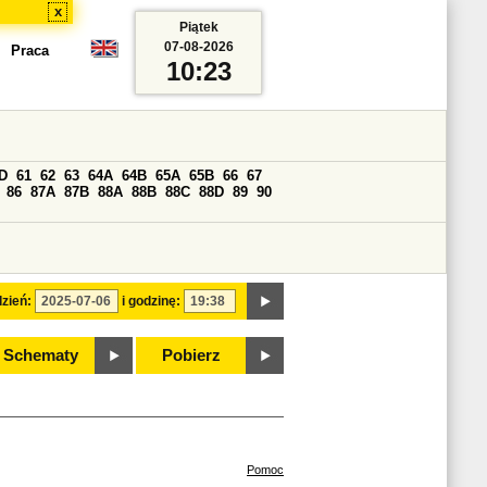
x
Piątek
07-08-2026
Praca
10:23
D
61
62
63
64A
64B
65A
65B
66
67
86
87A
87B
88A
88B
88C
88D
89
90
zień:
i godzinę:
Schematy
Pobierz
Pomoc