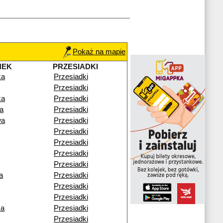
Pokaż na mapie
NEK
PRZESIADKI
ka
Przesiadki
Przesiadki
ka
Przesiadki
a
Przesiadki
wa
Przesiadki
Przesiadki
Przesiadki
Przesiadki
Przesiadki
a
Przesiadki
Przesiadki
Przesiadki
ka
Przesiadki
Przesiadki