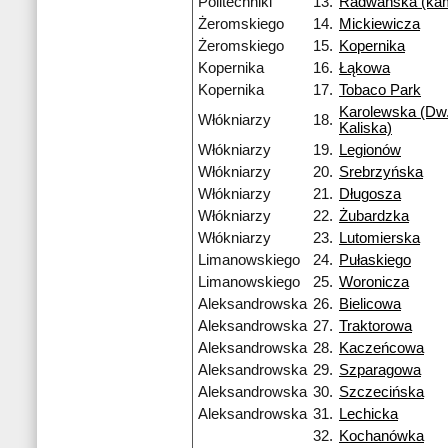
Politechniki
13.
Radwańska (ka
Żeromskiego
14.
Mickiewicza
Żeromskiego
15.
Kopernika
Kopernika
16.
Łąkowa
Kopernika
17.
Tobaco Park
Karolewska (Dw.
Włókniarzy
18.
Kaliska)
Włókniarzy
19.
Legionów
Włókniarzy
20.
Srebrzyńska
Włókniarzy
21.
Długosza
Włókniarzy
22.
Żubardzka
Włókniarzy
23.
Lutomierska
Limanowskiego
24.
Pułaskiego
Limanowskiego
25.
Woronicza
Aleksandrowska
26.
Bielicowa
Aleksandrowska
27.
Traktorowa
Aleksandrowska
28.
Kaczeńcowa
Aleksandrowska
29.
Szparagowa
Aleksandrowska
30.
Szczecińska
Aleksandrowska
31.
Lechicka
32.
Kochanówka