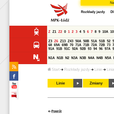
Na
Rozkłady jazdy
Dl
Z
Z1
Z2
0
1
2
3
4
5
6
7
8
9
10A
1
Z3
Z6
Z13
Z43
50A
50B
51A
51B
52
68
69A
69B
70
71A
71B
72A
72B
73
91A
91B
91C
92A
92B
93
94
96
97A
N1A
N1B
N2
N3A
N3B
N4A
N4B
N5A
Start
Rozkłady jazdy
Linie
Lini
Linie
Zmiany
Powrót