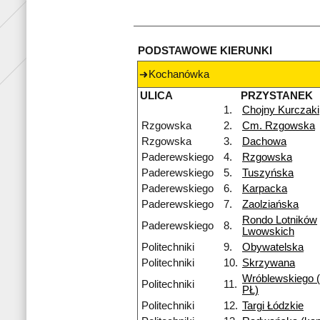
PODSTAWOWE KIERUNKI
Kochanówka
ULICA
PRZYSTANEK
1.
Chojny Kurczaki
Rzgowska
2.
Cm. Rzgowska
Rzgowska
3.
Dachowa
Paderewskiego
4.
Rzgowska
Paderewskiego
5.
Tuszyńska
Paderewskiego
6.
Karpacka
Paderewskiego
7.
Zaolziańska
Rondo Lotników
Paderewskiego
8.
Lwowskich
Politechniki
9.
Obywatelska
Politechniki
10.
Skrzywana
Wróblewskiego 
Politechniki
11.
PŁ)
Politechniki
12.
Targi Łódzkie