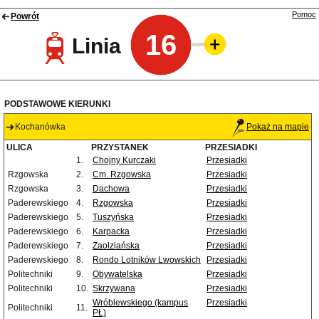
Pomoc
Powrót
16
Linia
PODSTAWOWE KIERUNKI
Kochanówka
Pokaż na mapie
ULICA
PRZYSTANEK
PRZESIADKI
1.
Chojny Kurczaki
Przesiadki
Rzgowska
2.
Cm. Rzgowska
Przesiadki
Rzgowska
3.
Dachowa
Przesiadki
Paderewskiego
4.
Rzgowska
Przesiadki
Paderewskiego
5.
Tuszyńska
Przesiadki
Paderewskiego
6.
Karpacka
Przesiadki
Paderewskiego
7.
Zaolziańska
Przesiadki
Paderewskiego
8.
Rondo Lotników Lwowskich
Przesiadki
Politechniki
9.
Obywatelska
Przesiadki
Politechniki
10.
Skrzywana
Przesiadki
Wróblewskiego (kampus
Przesiadki
Politechniki
11.
PŁ)