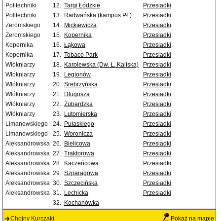
Politechniki
12.
Targi Łódzkie
Przesiadki
Politechniki
13.
Radwańska (kampus PŁ)
Przesiadki
Żeromskiego
14.
Mickiewicza
Przesiadki
Żeromskiego
15.
Kopernika
Przesiadki
Kopernika
16.
Łąkowa
Przesiadki
Kopernika
17.
Tobaco Park
Przesiadki
Włókniarzy
18.
Karolewska (Dw. Ł. Kaliska)
Przesiadki
Włókniarzy
19.
Legionów
Przesiadki
Włókniarzy
20.
Srebrzyńska
Przesiadki
Włókniarzy
21.
Długosza
Przesiadki
Włókniarzy
22.
Żubardzka
Przesiadki
Włókniarzy
23.
Lutomierska
Przesiadki
Limanowskiego
24.
Pułaskiego
Przesiadki
Limanowskiego
25.
Woronicza
Przesiadki
Aleksandrowska
26.
Bielicowa
Przesiadki
Aleksandrowska
27.
Traktorowa
Przesiadki
Aleksandrowska
28.
Kaczeńcowa
Przesiadki
Aleksandrowska
29.
Szparagowa
Przesiadki
Aleksandrowska
30.
Szczecińska
Przesiadki
Aleksandrowska
31.
Lechicka
Przesiadki
32.
Kochanówka
Chojny Kurczaki
Pokaż na mapie