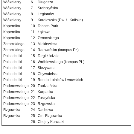
Włókniarzy
6.
Długosza
Włókniarzy
7.
Srebrzyńska
Włókniarzy
8.
Legionów
Włókniarzy
9.
Karolewska (Dw. Ł. Kaliska)
Kopernika
10.
Tobaco Park
Kopernika
11.
Łąkowa
Kopernika
12.
Żeromskiego
Żeromskiego
13.
Mickiewicza
Żeromskiego
14.
Radwańska (kampus PŁ)
Politechniki
15.
Targi Łódzkie
Politechniki
16.
Wróblewskiego (kampus PŁ)
Politechniki
17.
Skrzywana
Politechniki
18.
Obywatelska
Politechniki
19.
Rondo Lotników Lwowskich
Paderewskiego
20.
Zaolziańska
Paderewskiego
21.
Karpacka
Paderewskiego
22.
Tuszyńska
Paderewskiego
23.
Rzgowska
Rzgowska
24.
Dachowa
Rzgowska
25.
Cm. Rzgowska
26.
Chojny Kurczaki