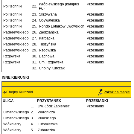
Wróblewskiego (kampus
Przesiadki
Politechniki
22.
PŁ)
Politechniki
23.
Skrzywana
Przesiadki
Politechniki
24.
Obywatelska
Przesiadki
Politechniki
25.
Rondo Lotników Lwowskich
Przesiadki
Paderewskiego
26.
Zaolziańska
Przesiadki
Paderewskiego
27.
Karpacka
Przesiadki
Paderewskiego
28.
Tuszyńska
Przesiadki
Paderewskiego
29.
Rzgowska
Przesiadki
Rzgowska
30.
Dachowa
Przesiadki
Rzgowska
31.
Cm. Rzgowska
Przesiadki
32.
Chojny Kurczaki
INNE KIERUNKI
Chojny Kurczaki
Pokaż na mapie
ULICA
PRZYSTANEK
PRZESIADKI
1.
Dw. Łódź Żabieniec
Przesiadki
Limanowskiego
2.
Woronicza
Limanowskiego
3.
Pułaskiego
Włókniarzy
4.
Lutomierska
Włókniarzy
5.
Żubardzka