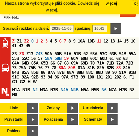
Nasza strona wykorzystuje pliki cookie. Dowiedz się
więcej
x
#
więcej.
Sprawdź rozkład na dzień:
i godzinę:
Z
Z1
Z2
0
1
2
3
4
5
6
7
8
9
10A
10B
11
12
13
14
15
16
41
43
45
Z3
Z6
Z13
Z43
50A
50B
51A
51B
52
53A
53C
53B
54B
55A
55B
55C
56
57
58A
58B
59
60A
60B
60C
60D
61
62
63
64A
64B
65A
65B
66
67
68
69A
69B
70
71A
71B
72A
72B
73
75A
75B
76
77
78
80A
80B
81A
81B
82A
82B
83
84A
84B
85A
85B
86
87A
87B
88A
88B
88C
88D
89
90
91A
91B
91C
92A
92B
93
94
96
97A
97B
99
100
101
201
202
6.
F1
G1
G2
H
W
N1A
N1B
N2
N3A
N3B
N4A
N4B
N5A
N5B
N6
N7A
N7B
N8
N9
Linie
Zmiany
Utrudnienia
Przystanki
Połączenia
Schematy
Pobierz