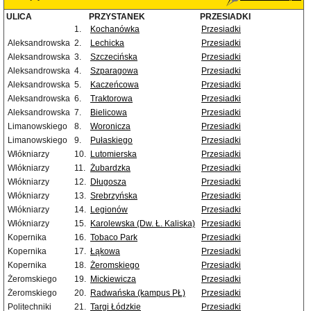
ULICA
PRZYSTANEK
PRZESIADKI
1.
Kochanówka
Przesiadki
Aleksandrowska
2.
Lechicka
Przesiadki
Aleksandrowska
3.
Szczecińska
Przesiadki
Aleksandrowska
4.
Szparagowa
Przesiadki
Aleksandrowska
5.
Kaczeńcowa
Przesiadki
Aleksandrowska
6.
Traktorowa
Przesiadki
Aleksandrowska
7.
Bielicowa
Przesiadki
Limanowskiego
8.
Woronicza
Przesiadki
Limanowskiego
9.
Pułaskiego
Przesiadki
Włókniarzy
10.
Lutomierska
Przesiadki
Włókniarzy
11.
Żubardzka
Przesiadki
Włókniarzy
12.
Długosza
Przesiadki
Włókniarzy
13.
Srebrzyńska
Przesiadki
Włókniarzy
14.
Legionów
Przesiadki
Włókniarzy
15.
Karolewska (Dw. Ł. Kaliska)
Przesiadki
Kopernika
16.
Tobaco Park
Przesiadki
Kopernika
17.
Łąkowa
Przesiadki
Kopernika
18.
Żeromskiego
Przesiadki
Żeromskiego
19.
Mickiewicza
Przesiadki
Żeromskiego
20.
Radwańska (kampus PŁ)
Przesiadki
Politechniki
21.
Targi Łódzkie
Przesiadki