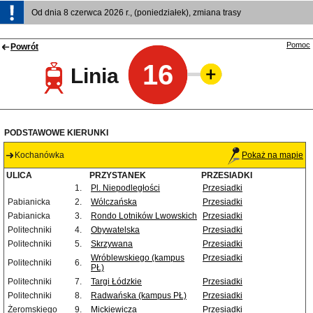
Od dnia 8 czerwca 2026 r., (poniedziałek), zmiana trasy
Pomoc
Powrót
16
Linia
PODSTAWOWE KIERUNKI
Kochanówka
Pokaż na mapie
ULICA
PRZYSTANEK
PRZESIADKI
1.
Pl. Niepodległości
Przesiadki
Pabianicka
2.
Wólczańska
Przesiadki
Pabianicka
3.
Rondo Lotników Lwowskich
Przesiadki
Politechniki
4.
Obywatelska
Przesiadki
Politechniki
5.
Skrzywana
Przesiadki
Wróblewskiego (kampus
Przesiadki
Politechniki
6.
PŁ)
Politechniki
7.
Targi Łódzkie
Przesiadki
Politechniki
8.
Radwańska (kampus PŁ)
Przesiadki
Żeromskiego
9.
Mickiewicza
Przesiadki