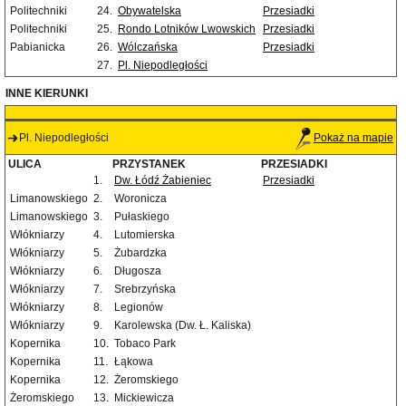
Politechniki
24.
Obywatelska
Przesiadki
Politechniki
25.
Rondo Lotników Lwowskich
Przesiadki
Pabianicka
26.
Wólczańska
Przesiadki
27.
Pl. Niepodległości
INNE KIERUNKI
Pl. Niepodległości
Pokaż na mapie
ULICA
PRZYSTANEK
PRZESIADKI
1.
Dw. Łódź Żabieniec
Przesiadki
Limanowskiego
2.
Woronicza
Limanowskiego
3.
Pułaskiego
Włókniarzy
4.
Lutomierska
Włókniarzy
5.
Żubardzka
Włókniarzy
6.
Długosza
Włókniarzy
7.
Srebrzyńska
Włókniarzy
8.
Legionów
Włókniarzy
9.
Karolewska (Dw. Ł. Kaliska)
Kopernika
10.
Tobaco Park
Kopernika
11.
Łąkowa
Kopernika
12.
Żeromskiego
Żeromskiego
13.
Mickiewicza