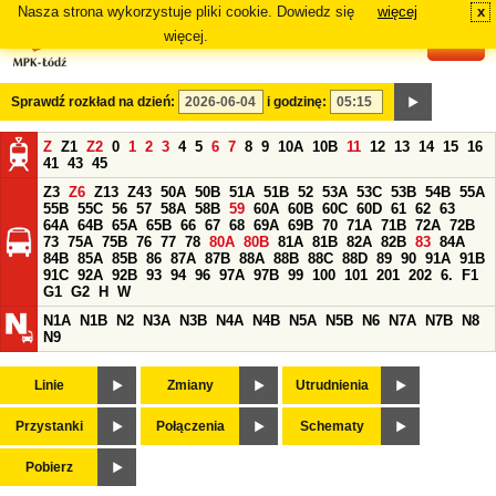
Nasza strona wykorzystuje pliki cookie. Dowiedz się
więcej
x
#
więcej.
Sprawdź rozkład na dzień:
i godzinę:
Z
Z1
Z2
0
1
2
3
4
5
6
7
8
9
10A
10B
11
12
13
14
15
16
41
43
45
Z3
Z6
Z13
Z43
50A
50B
51A
51B
52
53A
53C
53B
54B
55A
55B
55C
56
57
58A
58B
59
60A
60B
60C
60D
61
62
63
64A
64B
65A
65B
66
67
68
69A
69B
70
71A
71B
72A
72B
73
75A
75B
76
77
78
80A
80B
81A
81B
82A
82B
83
84A
84B
85A
85B
86
87A
87B
88A
88B
88C
88D
89
90
91A
91B
91C
92A
92B
93
94
96
97A
97B
99
100
101
201
202
6.
F1
G1
G2
H
W
N1A
N1B
N2
N3A
N3B
N4A
N4B
N5A
N5B
N6
N7A
N7B
N8
N9
Linie
Zmiany
Utrudnienia
Przystanki
Połączenia
Schematy
Pobierz