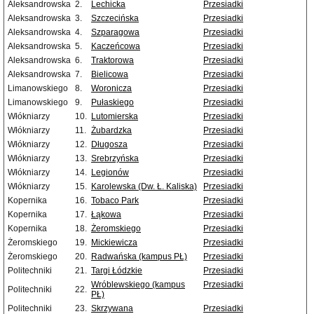
Aleksandrowska
2.
Lechicka
Przesiadki
Aleksandrowska
3.
Szczecińska
Przesiadki
Aleksandrowska
4.
Szparagowa
Przesiadki
Aleksandrowska
5.
Kaczeńcowa
Przesiadki
Aleksandrowska
6.
Traktorowa
Przesiadki
Aleksandrowska
7.
Bielicowa
Przesiadki
Limanowskiego
8.
Woronicza
Przesiadki
Limanowskiego
9.
Pułaskiego
Przesiadki
Włókniarzy
10.
Lutomierska
Przesiadki
Włókniarzy
11.
Żubardzka
Przesiadki
Włókniarzy
12.
Długosza
Przesiadki
Włókniarzy
13.
Srebrzyńska
Przesiadki
Włókniarzy
14.
Legionów
Przesiadki
Włókniarzy
15.
Karolewska (Dw. Ł. Kaliska)
Przesiadki
Kopernika
16.
Tobaco Park
Przesiadki
Kopernika
17.
Łąkowa
Przesiadki
Kopernika
18.
Żeromskiego
Przesiadki
Żeromskiego
19.
Mickiewicza
Przesiadki
Żeromskiego
20.
Radwańska (kampus PŁ)
Przesiadki
Politechniki
21.
Targi Łódzkie
Przesiadki
Wróblewskiego (kampus
Przesiadki
Politechniki
22.
PŁ)
Politechniki
23.
Skrzywana
Przesiadki