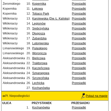
Żeromskiego
10.
Kopernika
Przesiadki
Kopernika
11.
Łąkowa
Przesiadki
Kopernika
12.
Tobaco Park
Przesiadki
Włókniarzy
13.
Karolewska (Dw. Ł. Kaliska)
Przesiadki
Włókniarzy
14.
Legionów
Przesiadki
Włókniarzy
15.
Srebrzyńska
Przesiadki
Włókniarzy
16.
Długosza
Przesiadki
Włókniarzy
17.
Żubardzka
Przesiadki
Włókniarzy
18.
Lutomierska
Przesiadki
Limanowskiego
19.
Pułaskiego
Przesiadki
Limanowskiego
20.
Woronicza
Przesiadki
Aleksandrowska
21.
Bielicowa
Przesiadki
Aleksandrowska
22.
Traktorowa
Przesiadki
Aleksandrowska
23.
Kaczeńcowa
Przesiadki
Aleksandrowska
24.
Szparagowa
Przesiadki
Aleksandrowska
25.
Szczecińska
Przesiadki
Aleksandrowska
26.
Lechicka
Przesiadki
27.
Kochanówka
Pl. Niepodległości
Pokaż na mapie
ULICA
PRZYSTANEK
PRZESIADKI
1.
Kochanówka
Przesiadki