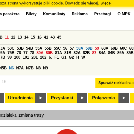
sza strona wykorzystuje pliki cookie. Dowiedz się więcej.
więcej
a pasażera
Bilety
Komunikaty
Reklama
Przetargi
O MPK
0B
11
12
13
14
15
16
41
43
45
53A
53C
53B
54B
55A
55B
55C
56
57
58A
58B
59
60A
60B
60C
60
75A
75B
76
77
78
80A
80B
81A
81B
82A
82B
83
84A
84B
85A
85B
97B
99
100
101
201
202
6.
F1
G1
G2
H
W
N5B
N6
N7A
N7B
N8
N9
a 16
Sprawdź rozkład na d
Utrudnienia
Przystanki
Połączenia
edziałek), zmiana trasy