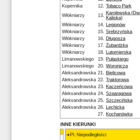
Kopernika
12.
Tobaco Park
Karolewska (Dw.
Włókniarzy
13.
Kaliska)
Włókniarzy
14.
Legionów
Włókniarzy
15.
Srebrzyńska
Włókniarzy
16.
Długosza
Włókniarzy
17.
Żubardzka
Włókniarzy
18.
Lutomierska
Limanowskiego
19.
Pułaskiego
Limanowskiego
20.
Woronicza
Aleksandrowska
21.
Bielicowa
Aleksandrowska
22.
Traktorowa
Aleksandrowska
23.
Kaczeńcowa
Aleksandrowska
24.
Szparagowa
Aleksandrowska
25.
Szczecińska
Aleksandrowska
26.
Lechicka
27.
Kochanówka
INNE KIERUNKI
Pl. Niepodległości