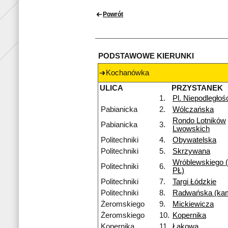
Powrót
PODSTAWOWE KIERUNKI
Kochanówka
ULICA
PRZYSTANEK
1.
Pl. Niepodległoś
Pabianicka
2.
Wólczańska
Rondo Lotników
Pabianicka
3.
Lwowskich
Politechniki
4.
Obywatelska
Politechniki
5.
Skrzywana
Wróblewskiego 
Politechniki
6.
PŁ)
Politechniki
7.
Targi Łódzkie
Politechniki
8.
Radwańska (ka
Żeromskiego
9.
Mickiewicza
Żeromskiego
10.
Kopernika
Kopernika
11.
Łąkowa