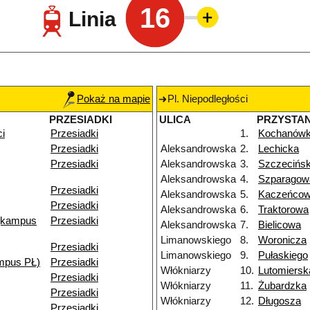
16
Linia
Pokaż na mapie
Pl. Niepodległości
PRZESIADKI
ULICA
PRZYSTA
ci
Przesiadki
1.
Kochanów
Przesiadki
Aleksandrowska
2.
Lechicka
Przesiadki
Aleksandrowska
3.
Szczecińs
Aleksandrowska
4.
Szparagow
Przesiadki
Aleksandrowska
5.
Kaczeńco
Przesiadki
Aleksandrowska
6.
Traktorowa
(kampus
Przesiadki
Aleksandrowska
7.
Bielicowa
Limanowskiego
8.
Woronicza
Przesiadki
Limanowskiego
9.
Pułaskiego
mpus PŁ)
Przesiadki
Włókniarzy
10.
Lutomiersk
Przesiadki
Włókniarzy
11.
Żubardzka
Przesiadki
Włókniarzy
12.
Długosza
Przesiadki