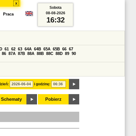
x
Sobota
08-08-2026
Praca
16:32
D
61
62
63
64A
64B
65A
65B
66
67
86
87A
87B
88A
88B
88C
88D
89
90
zień:
i godzinę:
Schematy
Pobierz