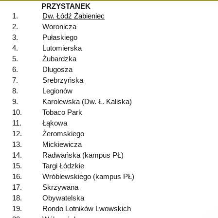
PRZYSTANEK
1.
Dw. Łódź Żabieniec
2.
Woronicza
3.
Pułaskiego
4.
Lutomierska
5.
Żubardzka
6.
Długosza
7.
Srebrzyńska
8.
Legionów
9.
Karolewska (Dw. Ł. Kaliska)
10.
Tobaco Park
11.
Łąkowa
12.
Żeromskiego
13.
Mickiewicza
14.
Radwańska (kampus PŁ)
15.
Targi Łódzkie
16.
Wróblewskiego (kampus PŁ)
17.
Skrzywana
18.
Obywatelska
19.
Rondo Lotników Lwowskich