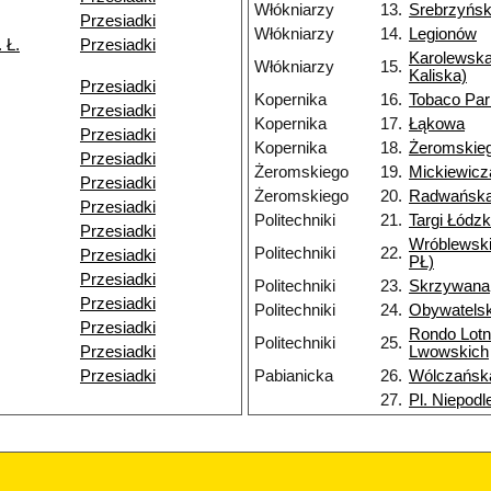
Włókniarzy
13.
Srebrzyńs
Przesiadki
Włókniarzy
14.
Legionów
 Ł.
Przesiadki
Karolewska
Włókniarzy
15.
Kaliska)
Przesiadki
Kopernika
16.
Tobaco Par
Przesiadki
Kopernika
17.
Łąkowa
Przesiadki
Kopernika
18.
Żeromskie
Przesiadki
Żeromskiego
19.
Mickiewicz
Przesiadki
Żeromskiego
20.
Radwańska
Przesiadki
Politechniki
21.
Targi Łódzk
Przesiadki
Wróblewsk
Politechniki
22.
Przesiadki
PŁ)
Przesiadki
Politechniki
23.
Skrzywana
Przesiadki
Politechniki
24.
Obywatels
Przesiadki
Rondo Lotn
Politechniki
25.
Przesiadki
Lwowskich
Przesiadki
Pabianicka
26.
Wólczańsk
27.
Pl. Niepodl