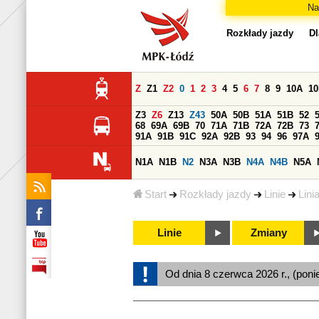
Na
Rozkłady jazdy
Dl
Z
Z1
Z2
0
1
2
3
4
5
6
7
8
9
10A
1
Z3
Z6
Z13
Z43
50A
50B
51A
51B
52
68
69A
69B
70
71A
71B
72A
72B
73
91A
91B
91C
92A
92B
93
94
96
97A
N1A
N1B
N2
N3A
N3B
N4A
N4B
N5A
Start
Rozkłady jazdy
Linie
Lini
Linie
Zmiany
Od dnia 8 czerwca 2026 r., (poni