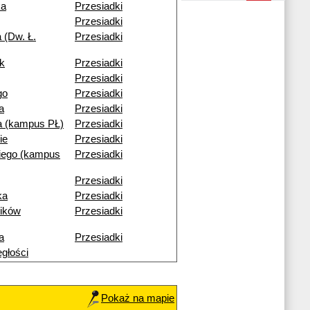
ka
Przesiadki
Przesiadki
 (Dw. Ł.
Przesiadki
k
Przesiadki
Przesiadki
go
Przesiadki
a
Przesiadki
 (kampus PŁ)
Przesiadki
ie
Przesiadki
iego (kampus
Przesiadki
Przesiadki
ka
Przesiadki
ików
Przesiadki
a
Przesiadki
egłości
Pokaż na mapie