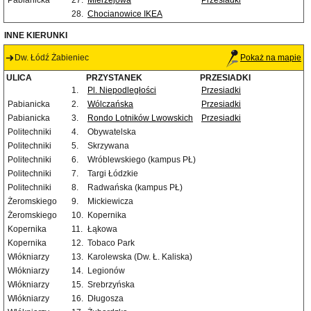
Pabianicka
27.
Mierzejowa
Przesiadki
28.
Chocianowice IKEA
INNE KIERUNKI
Dw. Łódź Żabieniec
Pokaż na mapie
ULICA
PRZYSTANEK
PRZESIADKI
1.
Pl. Niepodległości
Przesiadki
Pabianicka
2.
Wólczańska
Przesiadki
Pabianicka
3.
Rondo Lotników Lwowskich
Przesiadki
Politechniki
4.
Obywatelska
Politechniki
5.
Skrzywana
Politechniki
6.
Wróblewskiego (kampus PŁ)
Politechniki
7.
Targi Łódzkie
Politechniki
8.
Radwańska (kampus PŁ)
Żeromskiego
9.
Mickiewicza
Żeromskiego
10.
Kopernika
Kopernika
11.
Łąkowa
Kopernika
12.
Tobaco Park
Włókniarzy
13.
Karolewska (Dw. Ł. Kaliska)
Włókniarzy
14.
Legionów
Włókniarzy
15.
Srebrzyńska
Włókniarzy
16.
Długosza