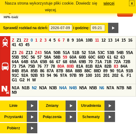
Nasza strona wykorzystuje pliki cookie. Dowiedz się
więcej
x
#
więcej.
Sprawdź rozkład na dzień:
i godzinę:
Z
Z1
Z2
0
1
2
3
4
5
6
7
8
9
10A
10B
11
12
13
14
15
16
41
43
45
Z3
Z6
Z13
Z43
50A
50B
51A
51B
52
53A
53C
53B
54B
55A
55B
55C
56
57
58A
58B
59
60A
60B
60C
60D
61
62
63
64A
64B
65A
65B
66
67
68
69A
69B
70
71A
71B
72A
72B
73
75A
75B
76
77
78
80A
80B
81A
81B
82A
82B
83
84A
84B
85A
85B
86
87A
87B
88A
88B
88C
88D
89
90
91A
91B
91C
92A
92B
93
94
96
97A
97B
99
100
101
201
202
6.
F1
G1
G2
H
W
N1A
N1B
N2
N3A
N3B
N4A
N4B
N5A
N5B
N6
N7A
N7B
N8
N9
Linie
Zmiany
Utrudnienia
Przystanki
Połączenia
Schematy
Pobierz