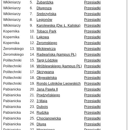
Włókniarzy
5.
Żubardzka
Przesiadki
Włókniarzy
6.
Długosza
Przesiadki
Włókniarzy
7.
Srebrzyńska
Przesiadki
Włókniarzy
8.
Legionów
Przesiadki
Włókniarzy
9.
Karolewska (Dw. Ł. Kaliska)
Przesiadki
Kopernika
10.
Tobaco Park
Przesiadki
Kopernika
11.
Łąkowa
Przesiadki
Kopernika
12.
Żeromskiego
Przesiadki
Żeromskiego
13.
Mickiewicza
Przesiadki
Żeromskiego
14.
Radwańska (kampus PŁ)
Przesiadki
Politechniki
15.
Targi Łódzkie
Przesiadki
Politechniki
16.
Wróblewskiego (kampus PŁ)
Przesiadki
Politechniki
17.
Skrzywana
Przesiadki
Politechniki
18.
Obywatelska
Przesiadki
Politechniki
19.
Rondo Lotników Lwowskich
Przesiadki
Pabianicka
20.
Jana Pawła II
Przesiadki
Pabianicka
21.
Prądzyńskiego
Przesiadki
Pabianicka
22.
3 Maja
Przesiadki
Pabianicka
23.
Dubois
Przesiadki
Pabianicka
24.
Rudzka
Przesiadki
Pabianicka
25.
Chocianowicka
Przesiadki
Pabianicka
26.
Długa
Przesiadki