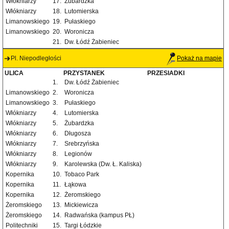
Włókniarzy
17.
Żubardzka
Włókniarzy
18.
Lutomierska
Limanowskiego
19.
Pułaskiego
Limanowskiego
20.
Woronicza
21.
Dw. Łódź Żabieniec
Pl. Niepodległości
Pokaż na mapie
ULICA
PRZYSTANEK
PRZESIADKI
1.
Dw. Łódź Żabieniec
Limanowskiego
2.
Woronicza
Limanowskiego
3.
Pułaskiego
Włókniarzy
4.
Lutomierska
Włókniarzy
5.
Żubardzka
Włókniarzy
6.
Długosza
Włókniarzy
7.
Srebrzyńska
Włókniarzy
8.
Legionów
Włókniarzy
9.
Karolewska (Dw. Ł. Kaliska)
Kopernika
10.
Tobaco Park
Kopernika
11.
Łąkowa
Kopernika
12.
Żeromskiego
Żeromskiego
13.
Mickiewicza
Żeromskiego
14.
Radwańska (kampus PŁ)
Politechniki
15.
Targi Łódzkie