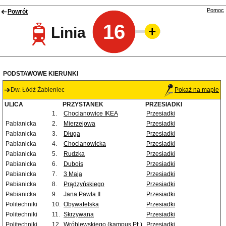
Pomoc
Powrót
16
Linia
PODSTAWOWE KIERUNKI
Dw. Łódź Żabieniec
Pokaż na mapie
ULICA
PRZYSTANEK
PRZESIADKI
1.
Chocianowice IKEA
Przesiadki
Pabianicka
2.
Mierzejowa
Przesiadki
Pabianicka
3.
Długa
Przesiadki
Pabianicka
4.
Chocianowicka
Przesiadki
Pabianicka
5.
Rudzka
Przesiadki
Pabianicka
6.
Dubois
Przesiadki
Pabianicka
7.
3 Maja
Przesiadki
Pabianicka
8.
Prądzyńskiego
Przesiadki
Pabianicka
9.
Jana Pawła II
Przesiadki
Politechniki
10.
Obywatelska
Przesiadki
Politechniki
11.
Skrzywana
Przesiadki
Politechniki
12.
Wróblewskiego (kampus PŁ)
Przesiadki