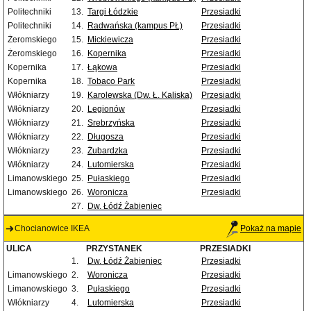
Politechniki
13.
Targi Łódzkie
Przesiadki
Politechniki
14.
Radwańska (kampus PŁ)
Przesiadki
Żeromskiego
15.
Mickiewicza
Przesiadki
Żeromskiego
16.
Kopernika
Przesiadki
Kopernika
17.
Łąkowa
Przesiadki
Kopernika
18.
Tobaco Park
Przesiadki
Włókniarzy
19.
Karolewska (Dw. Ł. Kaliska)
Przesiadki
Włókniarzy
20.
Legionów
Przesiadki
Włókniarzy
21.
Srebrzyńska
Przesiadki
Włókniarzy
22.
Długosza
Przesiadki
Włókniarzy
23.
Żubardzka
Przesiadki
Włókniarzy
24.
Lutomierska
Przesiadki
Limanowskiego
25.
Pułaskiego
Przesiadki
Limanowskiego
26.
Woronicza
Przesiadki
27.
Dw. Łódź Żabieniec
Chocianowice IKEA
Pokaż na mapie
ULICA
PRZYSTANEK
PRZESIADKI
1.
Dw. Łódź Żabieniec
Przesiadki
Limanowskiego
2.
Woronicza
Przesiadki
Limanowskiego
3.
Pułaskiego
Przesiadki
Włókniarzy
4.
Lutomierska
Przesiadki