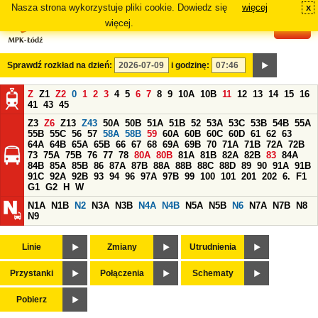
Nasza strona wykorzystuje pliki cookie. Dowiedz się
więcej
x
#
więcej.
Sprawdź rozkład na dzień:
i godzinę:
Z
Z1
Z2
0
1
2
3
4
5
6
7
8
9
10A
10B
11
12
13
14
15
16
41
43
45
Z3
Z6
Z13
Z43
50A
50B
51A
51B
52
53A
53C
53B
54B
55A
55B
55C
56
57
58A
58B
59
60A
60B
60C
60D
61
62
63
64A
64B
65A
65B
66
67
68
69A
69B
70
71A
71B
72A
72B
73
75A
75B
76
77
78
80A
80B
81A
81B
82A
82B
83
84A
84B
85A
85B
86
87A
87B
88A
88B
88C
88D
89
90
91A
91B
91C
92A
92B
93
94
96
97A
97B
99
100
101
201
202
6.
F1
G1
G2
H
W
N1A
N1B
N2
N3A
N3B
N4A
N4B
N5A
N5B
N6
N7A
N7B
N8
N9
Linie
Zmiany
Utrudnienia
Przystanki
Połączenia
Schematy
Pobierz