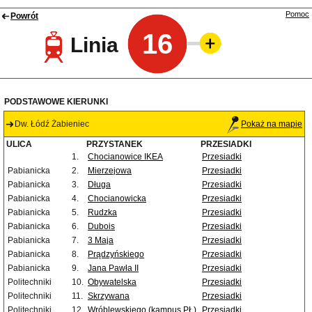
Pomoc
Powrót
16
Linia
PODSTAWOWE KIERUNKI
Dw. Łódź Żabieniec
Pokaż na mapie
ULICA
PRZYSTANEK
PRZESIADKI
1.
Chocianowice IKEA
Przesiadki
Pabianicka
2.
Mierzejowa
Przesiadki
Pabianicka
3.
Długa
Przesiadki
Pabianicka
4.
Chocianowicka
Przesiadki
Pabianicka
5.
Rudzka
Przesiadki
Pabianicka
6.
Dubois
Przesiadki
Pabianicka
7.
3 Maja
Przesiadki
Pabianicka
8.
Prądzyńskiego
Przesiadki
Pabianicka
9.
Jana Pawła II
Przesiadki
Politechniki
10.
Obywatelska
Przesiadki
Politechniki
11.
Skrzywana
Przesiadki
Politechniki
12.
Wróblewskiego (kampus PŁ)
Przesiadki