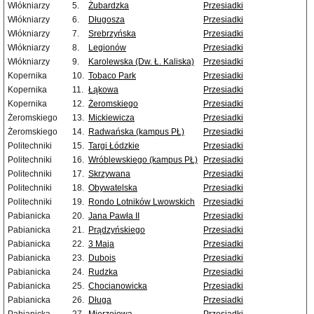
Włókniarzy
5.
Żubardzka
Przesiadki
Włókniarzy
6.
Długosza
Przesiadki
Włókniarzy
7.
Srebrzyńska
Przesiadki
Włókniarzy
8.
Legionów
Przesiadki
Włókniarzy
9.
Karolewska (Dw. Ł. Kaliska)
Przesiadki
Kopernika
10.
Tobaco Park
Przesiadki
Kopernika
11.
Łąkowa
Przesiadki
Kopernika
12.
Żeromskiego
Przesiadki
Żeromskiego
13.
Mickiewicza
Przesiadki
Żeromskiego
14.
Radwańska (kampus PŁ)
Przesiadki
Politechniki
15.
Targi Łódzkie
Przesiadki
Politechniki
16.
Wróblewskiego (kampus PŁ)
Przesiadki
Politechniki
17.
Skrzywana
Przesiadki
Politechniki
18.
Obywatelska
Przesiadki
Politechniki
19.
Rondo Lotników Lwowskich
Przesiadki
Pabianicka
20.
Jana Pawła II
Przesiadki
Pabianicka
21.
Prądzyńskiego
Przesiadki
Pabianicka
22.
3 Maja
Przesiadki
Pabianicka
23.
Dubois
Przesiadki
Pabianicka
24.
Rudzka
Przesiadki
Pabianicka
25.
Chocianowicka
Przesiadki
Pabianicka
26.
Długa
Przesiadki