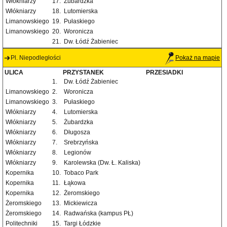
Włókniarzy
17.
Żubardzka
Włókniarzy
18.
Lutomierska
Limanowskiego
19.
Pułaskiego
Limanowskiego
20.
Woronicza
21.
Dw. Łódź Żabieniec
Pl. Niepodległości
Pokaż na mapie
ULICA
PRZYSTANEK
PRZESIADKI
1.
Dw. Łódź Żabieniec
Limanowskiego
2.
Woronicza
Limanowskiego
3.
Pułaskiego
Włókniarzy
4.
Lutomierska
Włókniarzy
5.
Żubardzka
Włókniarzy
6.
Długosza
Włókniarzy
7.
Srebrzyńska
Włókniarzy
8.
Legionów
Włókniarzy
9.
Karolewska (Dw. Ł. Kaliska)
Kopernika
10.
Tobaco Park
Kopernika
11.
Łąkowa
Kopernika
12.
Żeromskiego
Żeromskiego
13.
Mickiewicza
Żeromskiego
14.
Radwańska (kampus PŁ)
Politechniki
15.
Targi Łódzkie