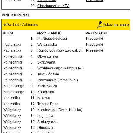
Pabianicka
27.
Mierzejowa
Przesiadki
28.
Chocianowice IKEA
INNE KIERUNKI
Dw. Łódź Żabieniec
Pokaż na mapie
ULICA
PRZYSTANEK
PRZESIADKI
1.
Pl. Niepodległości
Przesiadki
Pabianicka
2.
Wólczańska
Przesiadki
Pabianicka
3.
Rondo Lotników Lwowskich
Przesiadki
Politechniki
4.
Obywatelska
Politechniki
5.
Skrzywana
Politechniki
6.
Wróblewskiego (kampus PŁ)
Politechniki
7.
Targi Łódzkie
Politechniki
8.
Radwańska (kampus PŁ)
Żeromskiego
9.
Mickiewicza
Żeromskiego
10.
Kopernika
Kopernika
11.
Łąkowa
Kopernika
12.
Tobaco Park
Włókniarzy
13.
Karolewska (Dw. Ł. Kaliska)
Włókniarzy
14.
Legionów
Włókniarzy
15.
Srebrzyńska
Włókniarzy
16.
Długosza