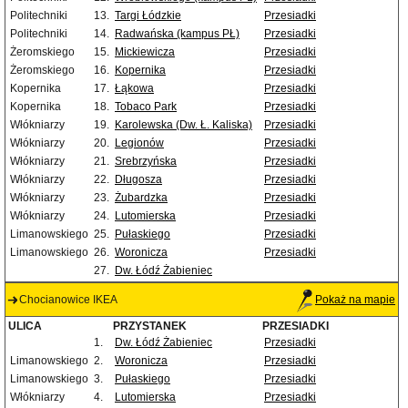
Politechniki
13.
Targi Łódzkie
Przesiadki
Politechniki
14.
Radwańska (kampus PŁ)
Przesiadki
Żeromskiego
15.
Mickiewicza
Przesiadki
Żeromskiego
16.
Kopernika
Przesiadki
Kopernika
17.
Łąkowa
Przesiadki
Kopernika
18.
Tobaco Park
Przesiadki
Włókniarzy
19.
Karolewska (Dw. Ł. Kaliska)
Przesiadki
Włókniarzy
20.
Legionów
Przesiadki
Włókniarzy
21.
Srebrzyńska
Przesiadki
Włókniarzy
22.
Długosza
Przesiadki
Włókniarzy
23.
Żubardzka
Przesiadki
Włókniarzy
24.
Lutomierska
Przesiadki
Limanowskiego
25.
Pułaskiego
Przesiadki
Limanowskiego
26.
Woronicza
Przesiadki
27.
Dw. Łódź Żabieniec
Chocianowice IKEA
Pokaż na mapie
ULICA
PRZYSTANEK
PRZESIADKI
1.
Dw. Łódź Żabieniec
Przesiadki
Limanowskiego
2.
Woronicza
Przesiadki
Limanowskiego
3.
Pułaskiego
Przesiadki
Włókniarzy
4.
Lutomierska
Przesiadki