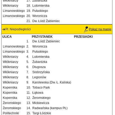
Włókniarzy
17.
Żubardzka
Włókniarzy
18.
Lutomierska
Limanowskiego
19.
Pułaskiego
Limanowskiego
20.
Woronicza
21.
Dw. Łódź Żabieniec
Pl. Niepodległości
Pokaż na mapie
ULICA
PRZYSTANEK
PRZESIADKI
1.
Dw. Łódź Żabieniec
Limanowskiego
2.
Woronicza
Limanowskiego
3.
Pułaskiego
Włókniarzy
4.
Lutomierska
Włókniarzy
5.
Żubardzka
Włókniarzy
6.
Długosza
Włókniarzy
7.
Srebrzyńska
Włókniarzy
8.
Legionów
Włókniarzy
9.
Karolewska (Dw. Ł. Kaliska)
Kopernika
10.
Tobaco Park
Kopernika
11.
Łąkowa
Kopernika
12.
Żeromskiego
Żeromskiego
13.
Mickiewicza
Żeromskiego
14.
Radwańska (kampus PŁ)
Politechniki
15.
Targi Łódzkie