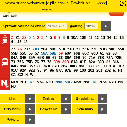
Nasza strona wykorzystuje pliki cookie. Dowiedz się
więcej
x
#
więcej.
Sprawdź rozkład na dzień:
i godzinę:
Z
Z1
Z2
0
1
2
3
4
5
6
7
8
9
10A
10B
11
12
13
14
15
16
41
43
45
Z3
Z6
Z13
Z43
50A
50B
51A
51B
52
53A
53C
53B
54B
55A
55B
55C
56
57
58A
58B
59
60A
60B
60C
60D
61
62
63
64A
64B
65A
65B
66
67
68
69A
69B
70
71A
71B
72A
72B
73
75A
75B
76
77
78
80A
80B
81A
81B
82A
82B
83
84A
84B
85A
85B
86
87A
87B
88A
88B
88C
88D
89
90
91A
91B
91C
92A
92B
93
94
96
97A
97B
99
100
101
201
202
6.
F1
G1
G2
H
W
N1A
N1B
N2
N3A
N3B
N4A
N4B
N5A
N5B
N6
N7A
N7B
N8
N9
Linie
Zmiany
Utrudnienia
Przystanki
Połączenia
Schematy
Pobierz