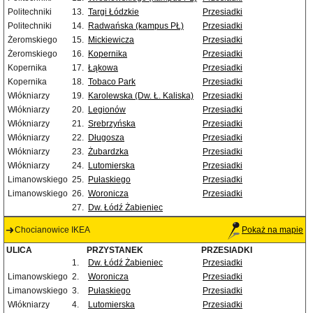
Politechniki
13.
Targi Łódzkie
Przesiadki
Politechniki
14.
Radwańska (kampus PŁ)
Przesiadki
Żeromskiego
15.
Mickiewicza
Przesiadki
Żeromskiego
16.
Kopernika
Przesiadki
Kopernika
17.
Łąkowa
Przesiadki
Kopernika
18.
Tobaco Park
Przesiadki
Włókniarzy
19.
Karolewska (Dw. Ł. Kaliska)
Przesiadki
Włókniarzy
20.
Legionów
Przesiadki
Włókniarzy
21.
Srebrzyńska
Przesiadki
Włókniarzy
22.
Długosza
Przesiadki
Włókniarzy
23.
Żubardzka
Przesiadki
Włókniarzy
24.
Lutomierska
Przesiadki
Limanowskiego
25.
Pułaskiego
Przesiadki
Limanowskiego
26.
Woronicza
Przesiadki
27.
Dw. Łódź Żabieniec
Chocianowice IKEA
Pokaż na mapie
ULICA
PRZYSTANEK
PRZESIADKI
1.
Dw. Łódź Żabieniec
Przesiadki
Limanowskiego
2.
Woronicza
Przesiadki
Limanowskiego
3.
Pułaskiego
Przesiadki
Włókniarzy
4.
Lutomierska
Przesiadki