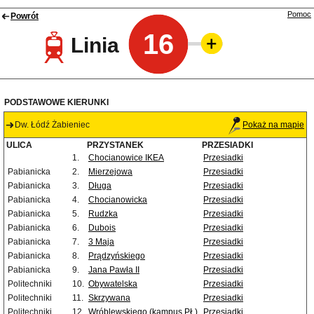
Pomoc
Powrót
16
Linia
PODSTAWOWE KIERUNKI
Dw. Łódź Żabieniec
Pokaż na mapie
ULICA
PRZYSTANEK
PRZESIADKI
1.
Chocianowice IKEA
Przesiadki
Pabianicka
2.
Mierzejowa
Przesiadki
Pabianicka
3.
Długa
Przesiadki
Pabianicka
4.
Chocianowicka
Przesiadki
Pabianicka
5.
Rudzka
Przesiadki
Pabianicka
6.
Dubois
Przesiadki
Pabianicka
7.
3 Maja
Przesiadki
Pabianicka
8.
Prądzyńskiego
Przesiadki
Pabianicka
9.
Jana Pawła II
Przesiadki
Politechniki
10.
Obywatelska
Przesiadki
Politechniki
11.
Skrzywana
Przesiadki
Politechniki
12.
Wróblewskiego (kampus PŁ)
Przesiadki