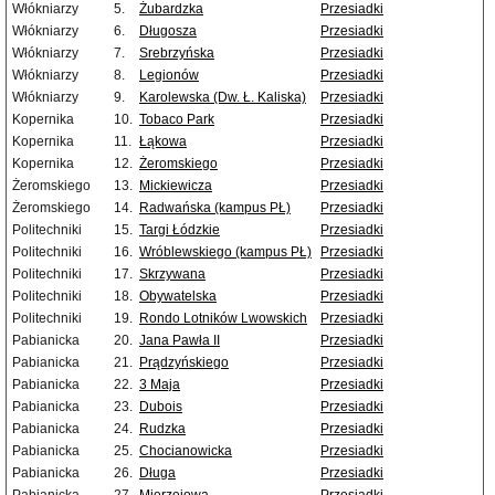
Włókniarzy
5.
Żubardzka
Przesiadki
Włókniarzy
6.
Długosza
Przesiadki
Włókniarzy
7.
Srebrzyńska
Przesiadki
Włókniarzy
8.
Legionów
Przesiadki
Włókniarzy
9.
Karolewska (Dw. Ł. Kaliska)
Przesiadki
Kopernika
10.
Tobaco Park
Przesiadki
Kopernika
11.
Łąkowa
Przesiadki
Kopernika
12.
Żeromskiego
Przesiadki
Żeromskiego
13.
Mickiewicza
Przesiadki
Żeromskiego
14.
Radwańska (kampus PŁ)
Przesiadki
Politechniki
15.
Targi Łódzkie
Przesiadki
Politechniki
16.
Wróblewskiego (kampus PŁ)
Przesiadki
Politechniki
17.
Skrzywana
Przesiadki
Politechniki
18.
Obywatelska
Przesiadki
Politechniki
19.
Rondo Lotników Lwowskich
Przesiadki
Pabianicka
20.
Jana Pawła II
Przesiadki
Pabianicka
21.
Prądzyńskiego
Przesiadki
Pabianicka
22.
3 Maja
Przesiadki
Pabianicka
23.
Dubois
Przesiadki
Pabianicka
24.
Rudzka
Przesiadki
Pabianicka
25.
Chocianowicka
Przesiadki
Pabianicka
26.
Długa
Przesiadki