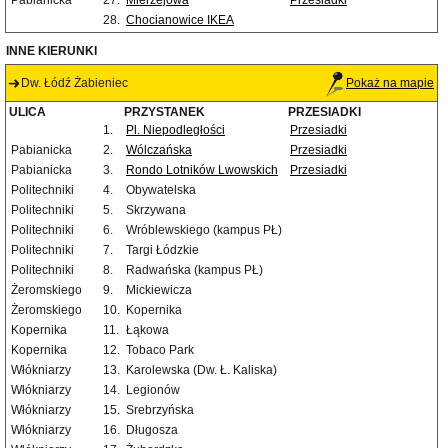
Pabianicka
27.
Mierzejowa
Przesiadki
28.
Chocianowice IKEA
INNE KIERUNKI
Dw. Łódź Żabieniec
Pokaż na mapie
ULICA
PRZYSTANEK
PRZESIADKI
1.
Pl. Niepodległości
Przesiadki
Pabianicka
2.
Wólczańska
Przesiadki
Pabianicka
3.
Rondo Lotników Lwowskich
Przesiadki
Politechniki
4.
Obywatelska
Politechniki
5.
Skrzywana
Politechniki
6.
Wróblewskiego (kampus PŁ)
Politechniki
7.
Targi Łódzkie
Politechniki
8.
Radwańska (kampus PŁ)
Żeromskiego
9.
Mickiewicza
Żeromskiego
10.
Kopernika
Kopernika
11.
Łąkowa
Kopernika
12.
Tobaco Park
Włókniarzy
13.
Karolewska (Dw. Ł. Kaliska)
Włókniarzy
14.
Legionów
Włókniarzy
15.
Srebrzyńska
Włókniarzy
16.
Długosza