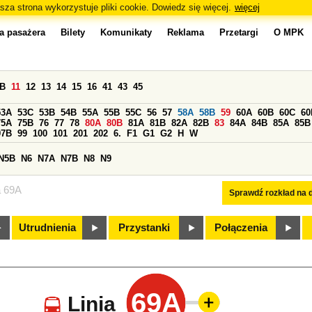
sza strona wykorzystuje pliki cookie. Dowiedz się więcej.
więcej
a pasażera
Bilety
Komunikaty
Reklama
Przetargi
O MPK
0B
11
12
13
14
15
16
41
43
45
53A
53C
53B
54B
55A
55B
55C
56
57
58A
58B
59
60A
60B
60C
60
75A
75B
76
77
78
80A
80B
81A
81B
82A
82B
83
84A
84B
85A
85B
97B
99
100
101
201
202
6.
F1
G1
G2
H
W
N5B
N6
N7A
N7B
N8
N9
a 69A
Sprawdź rozkład na d
Utrudnienia
Przystanki
Połączenia
69A
Linia