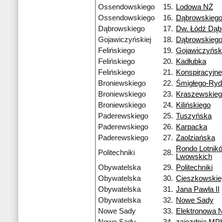
Ossendowskiego
15.
Lodowa NŻ
Ossendowskiego
16.
Dąbrowskieg
Dąbrowskiego
17.
Dw. Łódź Dą
Gojawiczyńskiej
18.
Dąbrowskieg
Felińskiego
19.
Gojawiczyński
Felińskiego
20.
Kadłubka
Felińskiego
21.
Konspiracyjn
Broniewskiego
22.
Śmigłego-Ry
Broniewskiego
23.
Kraszewskie
Broniewskiego
24.
Kilińskiego
Paderewskiego
25.
Tuszyńska
Paderewskiego
26.
Karpacka
Paderewskiego
27.
Zaolziańska
Rondo Lotnik
Politechniki
28.
Lwowskich
Obywatelska
29.
Politechniki
Obywatelska
30.
Cieszkowskie
Obywatelska
31.
Jana Pawła II
Obywatelska
32.
Nowe Sady
Nowe Sady
33.
Elektronowa 