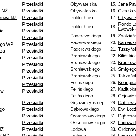
Przesiadki
Obywatelska
15.
Jana Paw
o NŻ
Przesiadki
Obywatelska
16.
Cieszko
browa NŻ
Przesiadki
Politechniki
17.
Obywate
o
Przesiadki
Rondo L
Politechniki
18.
Lwowski
ej
Przesiadki
Paderewskiego
19.
Zaolziań
Przesiadki
Paderewskiego
20.
Karpack
ego WP
Przesiadki
Paderewskiego
21.
Tuszyńs
dza
Przesiadki
Broniewskiego
22.
Kilińskie
go
Przesiadki
Broniewskiego
23.
Kraszew
Przesiadki
Broniewskiego
24.
Śmigłeg
Przesiadki
Broniewskiego
25.
Tatrzańs
Przesiadki
Felińskiego
26.
Konspir
Przesiadki
Felińskiego
27.
Kadłubk
ów
Przesiadki
Felińskiego
28.
Gojawicz
Przesiadki
Gojawiczyńskiej
29.
Dąbrows
go
Przesiadki
Dąbrowskiego
30.
Dw. Łód
Przesiadki
Ossendowskiego
31.
Dąbrows
Przesiadki
Ossendowskiego
32.
Lodowa 
NŻ
Przesiadki
Lodowa
33.
Ordonów