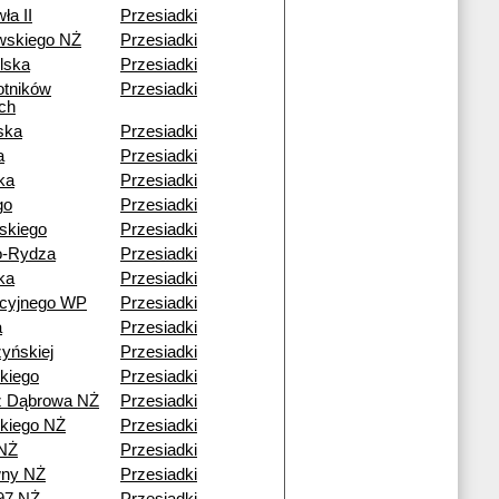
ła II
Przesiadki
wskiego NŻ
Przesiadki
lska
Przesiadki
otników
Przesiadki
ch
ska
Przesiadki
a
Przesiadki
ka
Przesiadki
go
Przesiadki
skiego
Przesiadki
o-Rydza
Przesiadki
ka
Przesiadki
acyjnego WP
Przesiadki
a
Przesiadki
yńskiej
Przesiadki
kiego
Przesiadki
ź Dąbrowa NŻ
Przesiadki
kiego NŻ
Przesiadki
NŻ
Przesiadki
ny NŻ
Przesiadki