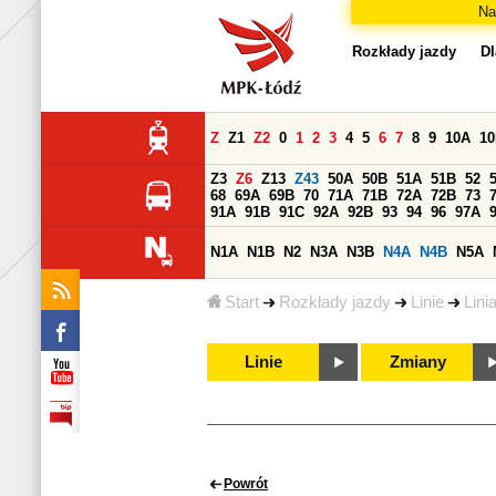
Na
Rozkłady jazdy
Dl
Z
Z1
Z2
0
1
2
3
4
5
6
7
8
9
10A
1
Z3
Z6
Z13
Z43
50A
50B
51A
51B
52
68
69A
69B
70
71A
71B
72A
72B
73
91A
91B
91C
92A
92B
93
94
96
97A
N1A
N1B
N2
N3A
N3B
N4A
N4B
N5A
Start
Rozkłady jazdy
Linie
Lini
Linie
Zmiany
Powrót