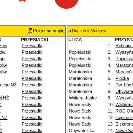
Pokaż na mapie
Dw. Łódź Widzew
K
PRZESIADKI
ULICA
PRZYST
dzew
Przesiadki
1.
Retkinia
dów
Przesiadki
Popiełuszki
2.
Wyszyńs
go
Przesiadki
Popiełuszki
3.
Popiełus
ków
Przesiadki
Popiełuszki
4.
Maratoń
ków
Przesiadki
Maratońska
5.
Maratoń
Przesiadki
Maratońska
6.
Plocka
kiego NŻ
Przesiadki
Maratońska
7.
Dw. Łódź
Przesiadki
Maratońska
8.
Obywate
ej NŻ
Przesiadki
Waltera-Janke
9.
Wyszyńs
Ż
Przesiadki
Nowe Sady
10.
Waltera-
Ż
Przesiadki
Nowe Sady
11.
ROD Oli
o NŻ
Przesiadki
Nowe Sady
12.
zajezdn
Ż
Przesiadki
Nowe Sady
13.
Elektro
Ż
Przesiadki
Obywatelska
14.
Nowe S