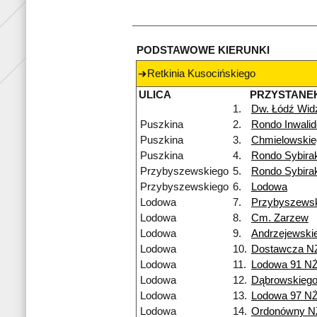
PODSTAWOWE KIERUNKI
Retkinia Kusocińskiego
ULICA
PRZYSTANE
1.
Dw. Łódź Wi
Puszkina
2.
Rondo Inwali
Puszkina
3.
Chmielowskie
Puszkina
4.
Rondo Sybira
Przybyszewskiego
5.
Rondo Sybira
Przybyszewskiego
6.
Lodowa
Lodowa
7.
Przybyszews
Lodowa
8.
Cm. Zarzew
Lodowa
9.
Andrzejewski
Lodowa
10.
Dostawcza N
Lodowa
11.
Lodowa 91 N
Lodowa
12.
Dąbrowskieg
Lodowa
13.
Lodowa 97 N
Lodowa
14.
Ordonówny N