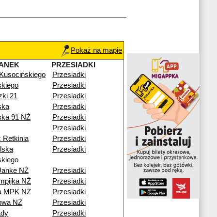
Pokaż na mapie
ANEK
PRZESIADKI
 Kusocińskiego
Przesiadki
kiego
Przesiadki
zki 21
Przesiadki
ska
Przesiadki
ska 91 NŻ
Przesiadki
Przesiadki
 Retkinia
Przesiadki
lska
Przesiadki
kiego
Janke NŻ
Przesiadki
mpijka NŻ
Przesiadki
ia MPK NŻ
Przesiadki
nowa NŻ
Przesiadki
ady
Przesiadki