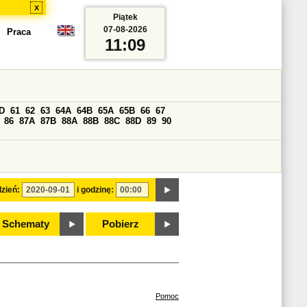
x
Piątek
07-08-2026
Praca
11:09
D
61
62
63
64A
64B
65A
65B
66
67
86
87A
87B
88A
88B
88C
88D
89
90
zień:
i godzinę:
Schematy
Pobierz
Pomoc