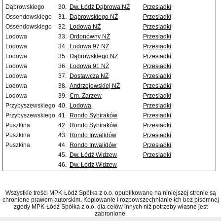
Dąbrowskiego
30.
Dw. Łódź Dąbrowa NŻ
Przesiadki
Ossendowskiego
31.
Dąbrowskiego NŻ
Przesiadki
Ossendowskiego
32.
Lodowa NŻ
Przesiadki
Lodowa
33.
Ordonówny NŻ
Przesiadki
Lodowa
34.
Lodowa 97 NŻ
Przesiadki
Lodowa
35.
Dąbrowskiego NŻ
Przesiadki
Lodowa
36.
Lodowa 91 NŻ
Przesiadki
Lodowa
37.
Dostawcza NŻ
Przesiadki
Lodowa
38.
Andrzejewskiej NŻ
Przesiadki
Lodowa
39.
Cm. Zarzew
Przesiadki
Przybyszewskiego
40.
Lodowa
Przesiadki
Przybyszewskiego
41.
Rondo Sybiraków
Przesiadki
Puszkina
42.
Rondo Sybiraków
Przesiadki
Puszkina
43.
Rondo Inwalidów
Przesiadki
Puszkina
44.
Rondo Inwalidów
Przesiadki
45.
Dw. Łódź Widzew
Przesiadki
46.
Dw. Łódź Widzew
Wszystkie treści MPK-Łódź Spółka z o.o. opublikowane na niniejszej stronie są
chronione prawem autorskim. Kopiowanie i rozpowszechnianie ich bez pisemnej
zgody MPK-Łódź Spółka z o.o. dla celów innych niż potrzeby własne jest
zabronione.