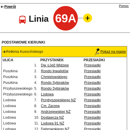
Pomoc
Powrót
69A
Linia
PODSTAWOWE KIERUNKI
Retkinia Kusocińskiego
Pokaż na mapie
ULICA
PRZYSTANEK
PRZESIADKI
1.
Dw. Łódź Widzew
Przesiadki
Puszkina
2.
Rondo Inwalidów
Przesiadki
Puszkina
3.
Chmielowskiego
Przesiadki
Puszkina
4.
Rondo Sybiraków
Przesiadki
Przybyszewskiego
5.
Rondo Sybiraków
Przesiadki
Przybyszewskiego
6.
Lodowa
Przesiadki
Lodowa
7.
Przybyszewskiego NŻ
Przesiadki
Lodowa
8.
Cm. Zarzew
Przesiadki
Lodowa
9.
Andrzejewskiej NŻ
Przesiadki
Lodowa
10.
Dostawcza NŻ
Przesiadki
Lodowa
11.
Lodowa 91 NŻ
Przesiadki
Lodowa
12.
Dąbrowskiego NŻ
Przesiadki