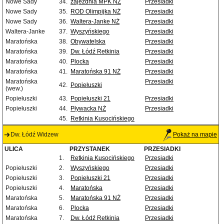
Nowe Sady
34.
zajezdnia MPK NŻ
Przesiadki
Nowe Sady
35.
ROD Olimpijka NŻ
Przesiadki
Nowe Sady
36.
Waltera-Janke NŻ
Przesiadki
Waltera-Janke
37.
Wyszyńskiego
Przesiadki
Maratońska
38.
Obywatelska
Przesiadki
Maratońska
39.
Dw. Łódź Retkinia
Przesiadki
Maratońska
40.
Plocka
Przesiadki
Maratońska
41.
Maratońska 91 NŻ
Przesiadki
Maratońska
Przesiadki
42.
Popiełuszki
(wew.)
Popiełuszki
43.
Popiełuszki 21
Przesiadki
Popiełuszki
44.
Pływacka NŻ
Przesiadki
45.
Retkinia Kusocińskiego
Dw. Łódź Widzew
Pokaż na mapie
ULICA
PRZYSTANEK
PRZESIADKI
1.
Retkinia Kusocińskiego
Przesiadki
Popiełuszki
2.
Wyszyńskiego
Przesiadki
Popiełuszki
3.
Popiełuszki 21
Przesiadki
Popiełuszki
4.
Maratońska
Przesiadki
Maratońska
5.
Maratońska 91 NŻ
Przesiadki
Maratońska
6.
Plocka
Przesiadki
Maratońska
7.
Dw. Łódź Retkinia
Przesiadki