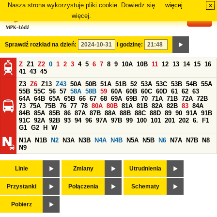
Nasza strona wykorzystuje pliki cookie. Dowiedz się
więcej
x
#
więcej.
Sprawdź rozkład na dzień:
i godzinę:
Z
Z1
Z2
0
1
2
3
4
5
6
7
8
9
10A
10B
11
12
13
14
15
16
41
43
45
Z3
Z6
Z13
Z43
50A
50B
51A
51B
52
53A
53C
53B
54B
55A
55B
55C
56
57
58A
58B
59
60A
60B
60C
60D
61
62
63
64A
64B
65A
65B
66
67
68
69A
69B
70
71A
71B
72A
72B
73
75A
75B
76
77
78
80A
80B
81A
81B
82A
82B
83
84A
84B
85A
85B
86
87A
87B
88A
88B
88C
88D
89
90
91A
91B
91C
92A
92B
93
94
96
97A
97B
99
100
101
201
202
6.
F1
G1
G2
H
W
N1A
N1B
N2
N3A
N3B
N4A
N4B
N5A
N5B
N6
N7A
N7B
N8
N9
Linie
Zmiany
Utrudnienia
Przystanki
Połączenia
Schematy
Pobierz