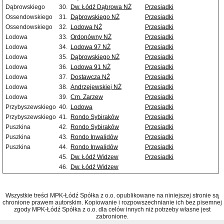
Dąbrowskiego
30.
Dw. Łódź Dąbrowa NŻ
Przesiadki
Ossendowskiego
31.
Dąbrowskiego NŻ
Przesiadki
Ossendowskiego
32.
Lodowa NŻ
Przesiadki
Lodowa
33.
Ordonówny NŻ
Przesiadki
Lodowa
34.
Lodowa 97 NŻ
Przesiadki
Lodowa
35.
Dąbrowskiego NŻ
Przesiadki
Lodowa
36.
Lodowa 91 NŻ
Przesiadki
Lodowa
37.
Dostawcza NŻ
Przesiadki
Lodowa
38.
Andrzejewskiej NŻ
Przesiadki
Lodowa
39.
Cm. Zarzew
Przesiadki
Przybyszewskiego
40.
Lodowa
Przesiadki
Przybyszewskiego
41.
Rondo Sybiraków
Przesiadki
Puszkina
42.
Rondo Sybiraków
Przesiadki
Puszkina
43.
Rondo Inwalidów
Przesiadki
Puszkina
44.
Rondo Inwalidów
Przesiadki
45.
Dw. Łódź Widzew
Przesiadki
46.
Dw. Łódź Widzew
Wszystkie treści MPK-Łódź Spółka z o.o. opublikowane na niniejszej stronie są
chronione prawem autorskim. Kopiowanie i rozpowszechnianie ich bez pisemnej
zgody MPK-Łódź Spółka z o.o. dla celów innych niż potrzeby własne jest
zabronione.