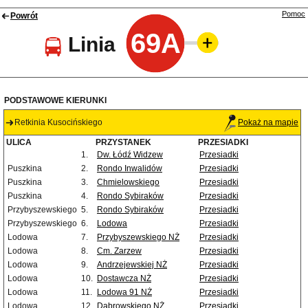
Pomoc
Powrót
69A
Linia
PODSTAWOWE KIERUNKI
Retkinia Kusocińskiego
Pokaż na mapie
ULICA
PRZYSTANEK
PRZESIADKI
1.
Dw. Łódź Widzew
Przesiadki
Puszkina
2.
Rondo Inwalidów
Przesiadki
Puszkina
3.
Chmielowskiego
Przesiadki
Puszkina
4.
Rondo Sybiraków
Przesiadki
Przybyszewskiego
5.
Rondo Sybiraków
Przesiadki
Przybyszewskiego
6.
Lodowa
Przesiadki
Lodowa
7.
Przybyszewskiego NŻ
Przesiadki
Lodowa
8.
Cm. Zarzew
Przesiadki
Lodowa
9.
Andrzejewskiej NŻ
Przesiadki
Lodowa
10.
Dostawcza NŻ
Przesiadki
Lodowa
11.
Lodowa 91 NŻ
Przesiadki
Lodowa
12.
Dąbrowskiego NŻ
Przesiadki