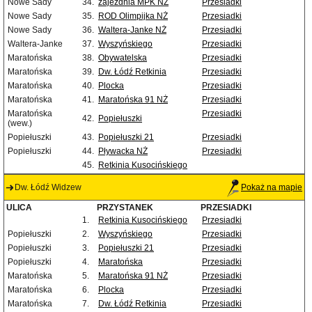
Nowe Sady
34.
zajezdnia MPK NŻ
Przesiadki
Nowe Sady
35.
ROD Olimpijka NŻ
Przesiadki
Nowe Sady
36.
Waltera-Janke NŻ
Przesiadki
Waltera-Janke
37.
Wyszyńskiego
Przesiadki
Maratońska
38.
Obywatelska
Przesiadki
Maratońska
39.
Dw. Łódź Retkinia
Przesiadki
Maratońska
40.
Plocka
Przesiadki
Maratońska
41.
Maratońska 91 NŻ
Przesiadki
Maratońska
Przesiadki
42.
Popiełuszki
(wew.)
Popiełuszki
43.
Popiełuszki 21
Przesiadki
Popiełuszki
44.
Pływacka NŻ
Przesiadki
45.
Retkinia Kusocińskiego
Dw. Łódź Widzew
Pokaż na mapie
ULICA
PRZYSTANEK
PRZESIADKI
1.
Retkinia Kusocińskiego
Przesiadki
Popiełuszki
2.
Wyszyńskiego
Przesiadki
Popiełuszki
3.
Popiełuszki 21
Przesiadki
Popiełuszki
4.
Maratońska
Przesiadki
Maratońska
5.
Maratońska 91 NŻ
Przesiadki
Maratońska
6.
Plocka
Przesiadki
Maratońska
7.
Dw. Łódź Retkinia
Przesiadki