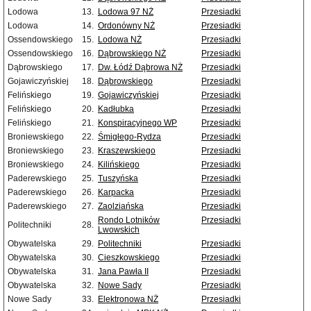
Lodowa
13.
Lodowa 97 NŻ
Przesiadki
Lodowa
14.
Ordonówny NŻ
Przesiadki
Ossendowskiego
15.
Lodowa NŻ
Przesiadki
Ossendowskiego
16.
Dąbrowskiego NŻ
Przesiadki
Dąbrowskiego
17.
Dw. Łódź Dąbrowa NŻ
Przesiadki
Gojawiczyńskiej
18.
Dąbrowskiego
Przesiadki
Felińskiego
19.
Gojawiczyńskiej
Przesiadki
Felińskiego
20.
Kadłubka
Przesiadki
Felińskiego
21.
Konspiracyjnego WP
Przesiadki
Broniewskiego
22.
Śmigłego-Rydza
Przesiadki
Broniewskiego
23.
Kraszewskiego
Przesiadki
Broniewskiego
24.
Kilińskiego
Przesiadki
Paderewskiego
25.
Tuszyńska
Przesiadki
Paderewskiego
26.
Karpacka
Przesiadki
Paderewskiego
27.
Zaolziańska
Przesiadki
Rondo Lotników
Przesiadki
Politechniki
28.
Lwowskich
Obywatelska
29.
Politechniki
Przesiadki
Obywatelska
30.
Cieszkowskiego
Przesiadki
Obywatelska
31.
Jana Pawła II
Przesiadki
Obywatelska
32.
Nowe Sady
Przesiadki
Nowe Sady
33.
Elektronowa NŻ
Przesiadki