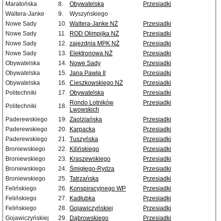
Maratońska
8.
Obywatelska
Przesiadki
Waltera-Janke
9.
Wyszyńskiego
Nowe Sady
10.
Waltera-Janke NŻ
Przesiadki
Nowe Sady
11.
ROD Olimpijka NŻ
Przesiadki
Nowe Sady
12.
zajezdnia MPK NŻ
Przesiadki
Nowe Sady
13.
Elektronowa NŻ
Przesiadki
Obywatelska
14.
Nowe Sady
Przesiadki
Obywatelska
15.
Jana Pawła II
Przesiadki
Obywatelska
16.
Cieszkowskiego NŻ
Przesiadki
Politechniki
17.
Obywatelska
Przesiadki
Rondo Lotników
Przesiadki
Politechniki
18.
Lwowskich
Paderewskiego
19.
Zaolziańska
Przesiadki
Paderewskiego
20.
Karpacka
Przesiadki
Paderewskiego
21.
Tuszyńska
Przesiadki
Broniewskiego
22.
Kilińskiego
Przesiadki
Broniewskiego
23.
Kraszewskiego
Przesiadki
Broniewskiego
24.
Śmigłego-Rydza
Przesiadki
Broniewskiego
25.
Tatrzańska
Przesiadki
Felińskiego
26.
Konspiracyjnego WP
Przesiadki
Felińskiego
27.
Kadłubka
Przesiadki
Felińskiego
28.
Gojawiczyńskiej
Przesiadki
Gojawiczyńskiej
29.
Dąbrowskiego
Przesiadki