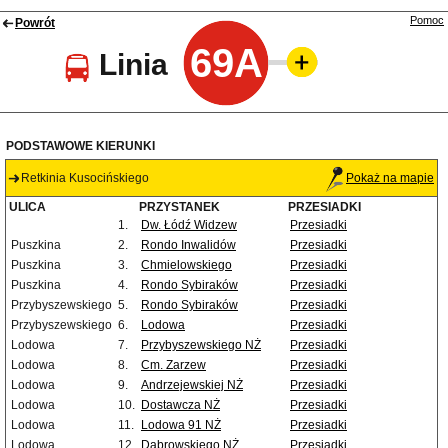
Pomoc
Powrót
69A
Linia
PODSTAWOWE KIERUNKI
Retkinia Kusocińskiego
Pokaż na mapie
ULICA
PRZYSTANEK
PRZESIADKI
1.
Dw. Łódź Widzew
Przesiadki
Puszkina
2.
Rondo Inwalidów
Przesiadki
Puszkina
3.
Chmielowskiego
Przesiadki
Puszkina
4.
Rondo Sybiraków
Przesiadki
Przybyszewskiego
5.
Rondo Sybiraków
Przesiadki
Przybyszewskiego
6.
Lodowa
Przesiadki
Lodowa
7.
Przybyszewskiego NŻ
Przesiadki
Lodowa
8.
Cm. Zarzew
Przesiadki
Lodowa
9.
Andrzejewskiej NŻ
Przesiadki
Lodowa
10.
Dostawcza NŻ
Przesiadki
Lodowa
11.
Lodowa 91 NŻ
Przesiadki
Lodowa
12.
Dąbrowskiego NŻ
Przesiadki