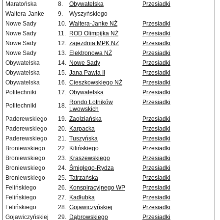
Maratońska
8.
Obywatelska
Przesiadki
Waltera-Janke
9.
Wyszyńskiego
Nowe Sady
10.
Waltera-Janke NŻ
Przesiadki
Nowe Sady
11.
ROD Olimpijka NŻ
Przesiadki
Nowe Sady
12.
zajezdnia MPK NŻ
Przesiadki
Nowe Sady
13.
Elektronowa NŻ
Przesiadki
Obywatelska
14.
Nowe Sady
Przesiadki
Obywatelska
15.
Jana Pawła II
Przesiadki
Obywatelska
16.
Cieszkowskiego NŻ
Przesiadki
Politechniki
17.
Obywatelska
Przesiadki
Rondo Lotników
Przesiadki
Politechniki
18.
Lwowskich
Paderewskiego
19.
Zaolziańska
Przesiadki
Paderewskiego
20.
Karpacka
Przesiadki
Paderewskiego
21.
Tuszyńska
Przesiadki
Broniewskiego
22.
Kilińskiego
Przesiadki
Broniewskiego
23.
Kraszewskiego
Przesiadki
Broniewskiego
24.
Śmigłego-Rydza
Przesiadki
Broniewskiego
25.
Tatrzańska
Przesiadki
Felińskiego
26.
Konspiracyjnego WP
Przesiadki
Felińskiego
27.
Kadłubka
Przesiadki
Felińskiego
28.
Gojawiczyńskiej
Przesiadki
Gojawiczyńskiej
29.
Dąbrowskiego
Przesiadki