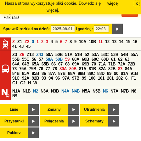
Nasza strona wykorzystuje pliki cookie. Dowiedz się
więcej
x
#
więcej.
Sprawdź rozkład na dzień:
i godzinę:
Z
Z1
Z2
0
1
2
3
4
5
6
7
8
9
10A
10B
11
12
13
14
15
16
41
43
45
Z3
Z6
Z13
Z43
50A
50B
51A
51B
52
53A
53C
53B
54B
55A
55B
55C
56
57
58A
58B
59
60A
60B
60C
60D
61
62
63
64A
64B
65A
65B
66
67
68
69A
69B
70
71A
71B
72A
72B
73
75A
75B
76
77
78
80A
80B
81A
81B
82A
82B
83
84A
84B
85A
85B
86
87A
87B
88A
88B
88C
88D
89
90
91A
91B
91C
92A
92B
93
94
96
97A
97B
99
100
101
201
202
6.
F1
G1
G2
H
W
N1A
N1B
N2
N3A
N3B
N4A
N4B
N5A
N5B
N6
N7A
N7B
N8
N9
Linie
Zmiany
Utrudnienia
Przystanki
Połączenia
Schematy
Pobierz