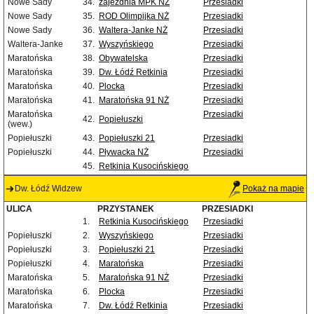
Nowe Sady
34.
zajezdnia MPK NŻ
Przesiadki
Nowe Sady
35.
ROD Olimpijka NŻ
Przesiadki
Nowe Sady
36.
Waltera-Janke NŻ
Przesiadki
Waltera-Janke
37.
Wyszyńskiego
Przesiadki
Maratońska
38.
Obywatelska
Przesiadki
Maratońska
39.
Dw. Łódź Retkinia
Przesiadki
Maratońska
40.
Plocka
Przesiadki
Maratońska
41.
Maratońska 91 NŻ
Przesiadki
Maratońska
Przesiadki
42.
Popiełuszki
(wew.)
Popiełuszki
43.
Popiełuszki 21
Przesiadki
Popiełuszki
44.
Pływacka NŻ
Przesiadki
45.
Retkinia Kusocińskiego
Dw. Łódź Widzew
Pokaż na mapie
ULICA
PRZYSTANEK
PRZESIADKI
1.
Retkinia Kusocińskiego
Przesiadki
Popiełuszki
2.
Wyszyńskiego
Przesiadki
Popiełuszki
3.
Popiełuszki 21
Przesiadki
Popiełuszki
4.
Maratońska
Przesiadki
Maratońska
5.
Maratońska 91 NŻ
Przesiadki
Maratońska
6.
Plocka
Przesiadki
Maratońska
7.
Dw. Łódź Retkinia
Przesiadki