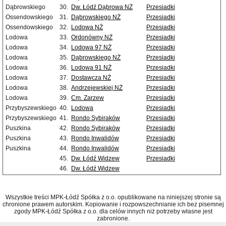
Dąbrowskiego
30.
Dw. Łódź Dąbrowa NŻ
Przesiadki
Ossendowskiego
31.
Dąbrowskiego NŻ
Przesiadki
Ossendowskiego
32.
Lodowa NŻ
Przesiadki
Lodowa
33.
Ordonówny NŻ
Przesiadki
Lodowa
34.
Lodowa 97 NŻ
Przesiadki
Lodowa
35.
Dąbrowskiego NŻ
Przesiadki
Lodowa
36.
Lodowa 91 NŻ
Przesiadki
Lodowa
37.
Dostawcza NŻ
Przesiadki
Lodowa
38.
Andrzejewskiej NŻ
Przesiadki
Lodowa
39.
Cm. Zarzew
Przesiadki
Przybyszewskiego
40.
Lodowa
Przesiadki
Przybyszewskiego
41.
Rondo Sybiraków
Przesiadki
Puszkina
42.
Rondo Sybiraków
Przesiadki
Puszkina
43.
Rondo Inwalidów
Przesiadki
Puszkina
44.
Rondo Inwalidów
Przesiadki
45.
Dw. Łódź Widzew
Przesiadki
46.
Dw. Łódź Widzew
Wszystkie treści MPK-Łódź Spółka z o.o. opublikowane na niniejszej stronie są
chronione prawem autorskim. Kopiowanie i rozpowszechnianie ich bez pisemnej
zgody MPK-Łódź Spółka z o.o. dla celów innych niż potrzeby własne jest
zabronione.