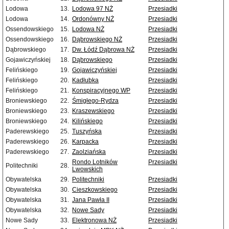
Lodowa
13.
Lodowa 97 NŻ
Przesiadki
Lodowa
14.
Ordonówny NŻ
Przesiadki
Ossendowskiego
15.
Lodowa NŻ
Przesiadki
Ossendowskiego
16.
Dąbrowskiego NŻ
Przesiadki
Dąbrowskiego
17.
Dw. Łódź Dąbrowa NŻ
Przesiadki
Gojawiczyńskiej
18.
Dąbrowskiego
Przesiadki
Felińskiego
19.
Gojawiczyńskiej
Przesiadki
Felińskiego
20.
Kadłubka
Przesiadki
Felińskiego
21.
Konspiracyjnego WP
Przesiadki
Broniewskiego
22.
Śmigłego-Rydza
Przesiadki
Broniewskiego
23.
Kraszewskiego
Przesiadki
Broniewskiego
24.
Kilińskiego
Przesiadki
Paderewskiego
25.
Tuszyńska
Przesiadki
Paderewskiego
26.
Karpacka
Przesiadki
Paderewskiego
27.
Zaolziańska
Przesiadki
Rondo Lotników
Przesiadki
Politechniki
28.
Lwowskich
Obywatelska
29.
Politechniki
Przesiadki
Obywatelska
30.
Cieszkowskiego
Przesiadki
Obywatelska
31.
Jana Pawła II
Przesiadki
Obywatelska
32.
Nowe Sady
Przesiadki
Nowe Sady
33.
Elektronowa NŻ
Przesiadki