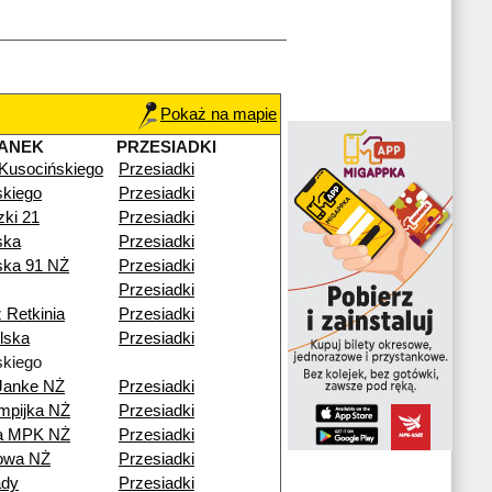
Pokaż na mapie
ANEK
PRZESIADKI
 Kusocińskiego
Przesiadki
kiego
Przesiadki
zki 21
Przesiadki
ska
Przesiadki
ska 91 NŻ
Przesiadki
Przesiadki
 Retkinia
Przesiadki
lska
Przesiadki
kiego
Janke NŻ
Przesiadki
mpijka NŻ
Przesiadki
ia MPK NŻ
Przesiadki
nowa NŻ
Przesiadki
ady
Przesiadki