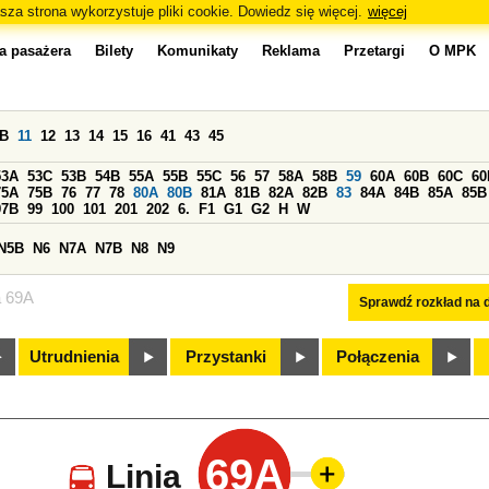
sza strona wykorzystuje pliki cookie. Dowiedz się więcej.
więcej
a pasażera
Bilety
Komunikaty
Reklama
Przetargi
O MPK
0B
11
12
13
14
15
16
41
43
45
53A
53C
53B
54B
55A
55B
55C
56
57
58A
58B
59
60A
60B
60C
60
75A
75B
76
77
78
80A
80B
81A
81B
82A
82B
83
84A
84B
85A
85B
97B
99
100
101
201
202
6.
F1
G1
G2
H
W
N5B
N6
N7A
N7B
N8
N9
a 69A
Sprawdź rozkład na d
Utrudnienia
Przystanki
Połączenia
69A
Linia