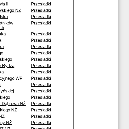
ła II
Przesiadki
wskiego NŻ
Przesiadki
lska
Przesiadki
otników
Przesiadki
ch
ska
Przesiadki
a
Przesiadki
ka
Przesiadki
go
Przesiadki
skiego
Przesiadki
o-Rydza
Przesiadki
ka
Przesiadki
acyjnego WP
Przesiadki
a
Przesiadki
yńskiej
Przesiadki
kiego
Przesiadki
ź Dąbrowa NŻ
Przesiadki
kiego NŻ
Przesiadki
NŻ
Przesiadki
ny NŻ
Przesiadki