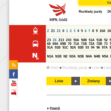
Na
Rozkłady jazdy
Dl
Z
Z1
Z2
0
1
2
3
4
5
6
7
8
9
10A
1
Z3
Z6
Z13
Z43
50A
50B
51A
51B
52
68
69A
69B
70
71A
71B
72A
72B
73
91A
91B
91C
92A
92B
93
94
96
97A
N1A
N1B
N2
N3A
N3B
N4A
N4B
N5A
Start
Rozkłady jazdy
Linie
Lini
Linie
Zmiany
Powrót