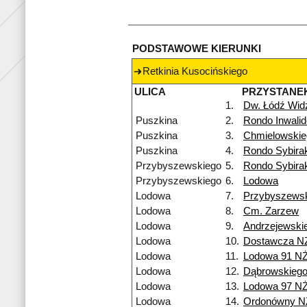
PODSTAWOWE KIERUNKI
Retkinia Kusocińskiego
ULICA
PRZYSTANE
1.
Dw. Łódź Wi
Puszkina
2.
Rondo Inwali
Puszkina
3.
Chmielowskie
Puszkina
4.
Rondo Sybira
Przybyszewskiego
5.
Rondo Sybira
Przybyszewskiego
6.
Lodowa
Lodowa
7.
Przybyszews
Lodowa
8.
Cm. Zarzew
Lodowa
9.
Andrzejewski
Lodowa
10.
Dostawcza N
Lodowa
11.
Lodowa 91 N
Lodowa
12.
Dąbrowskieg
Lodowa
13.
Lodowa 97 N
Lodowa
14.
Ordonówny N