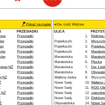
Pokaż na mapie
Dw. Łódź Widzew
K
PRZESIADKI
ULICA
PRZYST
dzew
Przesiadki
1.
Retkinia
dów
Przesiadki
Popiełuszki
2.
Wyszyńs
go
Przesiadki
Popiełuszki
3.
Popiełus
ków
Przesiadki
Popiełuszki
4.
Maratoń
ków
Przesiadki
Maratońska
5.
Maratoń
Przesiadki
Maratońska
6.
Plocka
kiego NŻ
Przesiadki
Maratońska
7.
Dw. Łódź
Przesiadki
Maratońska
8.
Obywate
ej NŻ
Przesiadki
Waltera-Janke
9.
Wyszyńs
Ż
Przesiadki
Nowe Sady
10.
Waltera-
Ż
Przesiadki
Nowe Sady
11.
ROD Oli
o NŻ
Przesiadki
Nowe Sady
12.
zajezdn
Ż
Przesiadki
Nowe Sady
13.
Elektro
Ż
Przesiadki
Obywatelska
14.
Nowe S