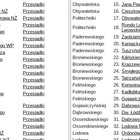
Przesiadki
Obywatelska
15.
Jana Paw
o NŻ
Przesiadki
Obywatelska
16.
Cieszko
browa NŻ
Przesiadki
Politechniki
17.
Obywate
o
Przesiadki
Rondo L
Politechniki
18.
Lwowski
ej
Przesiadki
Paderewskiego
19.
Zaolziań
Przesiadki
Paderewskiego
20.
Karpack
ego WP
Przesiadki
Paderewskiego
21.
Tuszyńs
dza
Przesiadki
Broniewskiego
22.
Kilińskie
go
Przesiadki
Broniewskiego
23.
Kraszew
Przesiadki
Broniewskiego
24.
Śmigłeg
Przesiadki
Broniewskiego
25.
Tatrzańs
Przesiadki
Felińskiego
26.
Konspir
Przesiadki
Felińskiego
27.
Kadłubk
ów
Przesiadki
Felińskiego
28.
Gojawicz
Przesiadki
Gojawiczyńskiej
29.
Dąbrows
go
Przesiadki
Dąbrowskiego
30.
Dw. Łód
Przesiadki
Ossendowskiego
31.
Dąbrows
Przesiadki
Ossendowskiego
32.
Lodowa 
NŻ
Przesiadki
Lodowa
33.
Ordonów