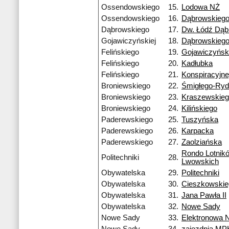
Ossendowskiego
15.
Lodowa NŻ
Ossendowskiego
16.
Dąbrowskieg
Dąbrowskiego
17.
Dw. Łódź Dą
Gojawiczyńskiej
18.
Dąbrowskieg
Felińskiego
19.
Gojawiczyński
Felińskiego
20.
Kadłubka
Felińskiego
21.
Konspiracyjn
Broniewskiego
22.
Śmigłego-Ry
Broniewskiego
23.
Kraszewskie
Broniewskiego
24.
Kilińskiego
Paderewskiego
25.
Tuszyńska
Paderewskiego
26.
Karpacka
Paderewskiego
27.
Zaolziańska
Rondo Lotnik
Politechniki
28.
Lwowskich
Obywatelska
29.
Politechniki
Obywatelska
30.
Cieszkowskie
Obywatelska
31.
Jana Pawła II
Obywatelska
32.
Nowe Sady
Nowe Sady
33.
Elektronowa 