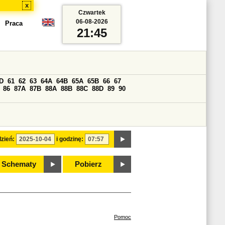
x
Czwartek
06-08-2026
Praca
21:45
D
61
62
63
64A
64B
65A
65B
66
67
86
87A
87B
88A
88B
88C
88D
89
90
zień:
i godzinę:
Schematy
Pobierz
Pomoc