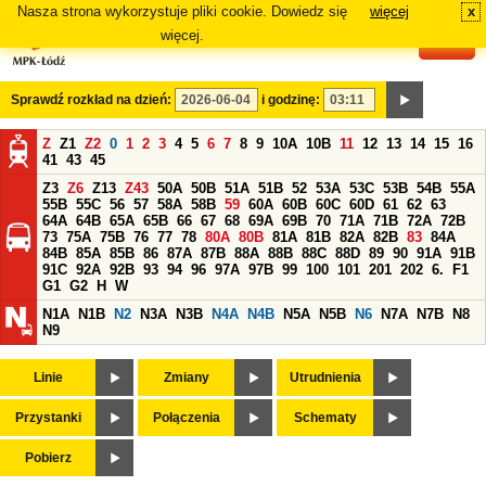
Nasza strona wykorzystuje pliki cookie. Dowiedz się
więcej
x
#
więcej.
Sprawdź rozkład na dzień:
i godzinę:
Z
Z1
Z2
0
1
2
3
4
5
6
7
8
9
10A
10B
11
12
13
14
15
16
41
43
45
Z3
Z6
Z13
Z43
50A
50B
51A
51B
52
53A
53C
53B
54B
55A
55B
55C
56
57
58A
58B
59
60A
60B
60C
60D
61
62
63
64A
64B
65A
65B
66
67
68
69A
69B
70
71A
71B
72A
72B
73
75A
75B
76
77
78
80A
80B
81A
81B
82A
82B
83
84A
84B
85A
85B
86
87A
87B
88A
88B
88C
88D
89
90
91A
91B
91C
92A
92B
93
94
96
97A
97B
99
100
101
201
202
6.
F1
G1
G2
H
W
N1A
N1B
N2
N3A
N3B
N4A
N4B
N5A
N5B
N6
N7A
N7B
N8
N9
Linie
Zmiany
Utrudnienia
Przystanki
Połączenia
Schematy
Pobierz