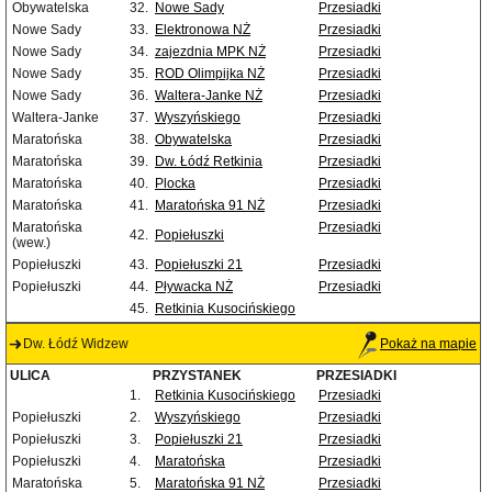
Obywatelska
32.
Nowe Sady
Przesiadki
Nowe Sady
33.
Elektronowa NŻ
Przesiadki
Nowe Sady
34.
zajezdnia MPK NŻ
Przesiadki
Nowe Sady
35.
ROD Olimpijka NŻ
Przesiadki
Nowe Sady
36.
Waltera-Janke NŻ
Przesiadki
Waltera-Janke
37.
Wyszyńskiego
Przesiadki
Maratońska
38.
Obywatelska
Przesiadki
Maratońska
39.
Dw. Łódź Retkinia
Przesiadki
Maratońska
40.
Plocka
Przesiadki
Maratońska
41.
Maratońska 91 NŻ
Przesiadki
Maratońska
Przesiadki
42.
Popiełuszki
(wew.)
Popiełuszki
43.
Popiełuszki 21
Przesiadki
Popiełuszki
44.
Pływacka NŻ
Przesiadki
45.
Retkinia Kusocińskiego
Dw. Łódź Widzew
Pokaż na mapie
ULICA
PRZYSTANEK
PRZESIADKI
1.
Retkinia Kusocińskiego
Przesiadki
Popiełuszki
2.
Wyszyńskiego
Przesiadki
Popiełuszki
3.
Popiełuszki 21
Przesiadki
Popiełuszki
4.
Maratońska
Przesiadki
Maratońska
5.
Maratońska 91 NŻ
Przesiadki