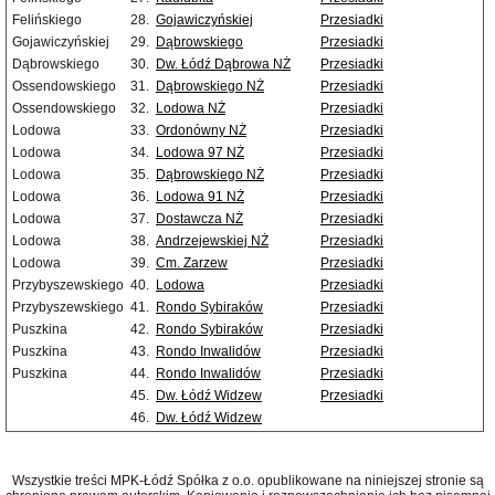
Felińskiego
28.
Gojawiczyńskiej
Przesiadki
Gojawiczyńskiej
29.
Dąbrowskiego
Przesiadki
Dąbrowskiego
30.
Dw. Łódź Dąbrowa NŻ
Przesiadki
Ossendowskiego
31.
Dąbrowskiego NŻ
Przesiadki
Ossendowskiego
32.
Lodowa NŻ
Przesiadki
Lodowa
33.
Ordonówny NŻ
Przesiadki
Lodowa
34.
Lodowa 97 NŻ
Przesiadki
Lodowa
35.
Dąbrowskiego NŻ
Przesiadki
Lodowa
36.
Lodowa 91 NŻ
Przesiadki
Lodowa
37.
Dostawcza NŻ
Przesiadki
Lodowa
38.
Andrzejewskiej NŻ
Przesiadki
Lodowa
39.
Cm. Zarzew
Przesiadki
Przybyszewskiego
40.
Lodowa
Przesiadki
Przybyszewskiego
41.
Rondo Sybiraków
Przesiadki
Puszkina
42.
Rondo Sybiraków
Przesiadki
Puszkina
43.
Rondo Inwalidów
Przesiadki
Puszkina
44.
Rondo Inwalidów
Przesiadki
45.
Dw. Łódź Widzew
Przesiadki
46.
Dw. Łódź Widzew
Wszystkie treści MPK-Łódź Spółka z o.o. opublikowane na niniejszej stronie są