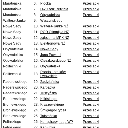
Maratońska
6.
Plocka
Przesiadki
Maratońska
7.
Dw. Łódź Retkinia
Przesiadki
Maratońska
8.
Obywatelska
Przesiadki
Waltera-Janke
9.
Wyszyńskiego
Nowe Sady
10.
Waltera-Janke NŻ
Przesiadki
Nowe Sady
11.
ROD Olimpijka NŻ
Przesiadki
Nowe Sady
12.
zajezdnia MPK NŻ
Przesiadki
Nowe Sady
13.
Elektronowa NŻ
Przesiadki
Obywatelska
14.
Nowe Sady
Przesiadki
Obywatelska
15.
Jana Pawła II
Przesiadki
Obywatelska
16.
Cieszkowskiego NŻ
Przesiadki
Politechniki
17.
Obywatelska
Przesiadki
Rondo Lotników
Przesiadki
Politechniki
18.
Lwowskich
Paderewskiego
19.
Zaolziańska
Przesiadki
Paderewskiego
20.
Karpacka
Przesiadki
Paderewskiego
21.
Tuszyńska
Przesiadki
Broniewskiego
22.
Kilińskiego
Przesiadki
Broniewskiego
23.
Kraszewskiego
Przesiadki
Broniewskiego
24.
Śmigłego-Rydza
Przesiadki
Broniewskiego
25.
Tatrzańska
Przesiadki
Felińskiego
26.
Konspiracyjnego WP
Przesiadki
Felińskiego
27.
Kadłubka
Przesiadki