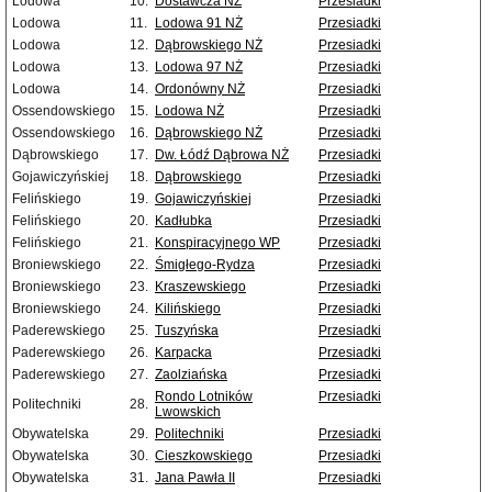
Lodowa
10.
Dostawcza NŻ
Przesiadki
Lodowa
11.
Lodowa 91 NŻ
Przesiadki
Lodowa
12.
Dąbrowskiego NŻ
Przesiadki
Lodowa
13.
Lodowa 97 NŻ
Przesiadki
Lodowa
14.
Ordonówny NŻ
Przesiadki
Ossendowskiego
15.
Lodowa NŻ
Przesiadki
Ossendowskiego
16.
Dąbrowskiego NŻ
Przesiadki
Dąbrowskiego
17.
Dw. Łódź Dąbrowa NŻ
Przesiadki
Gojawiczyńskiej
18.
Dąbrowskiego
Przesiadki
Felińskiego
19.
Gojawiczyńskiej
Przesiadki
Felińskiego
20.
Kadłubka
Przesiadki
Felińskiego
21.
Konspiracyjnego WP
Przesiadki
Broniewskiego
22.
Śmigłego-Rydza
Przesiadki
Broniewskiego
23.
Kraszewskiego
Przesiadki
Broniewskiego
24.
Kilińskiego
Przesiadki
Paderewskiego
25.
Tuszyńska
Przesiadki
Paderewskiego
26.
Karpacka
Przesiadki
Paderewskiego
27.
Zaolziańska
Przesiadki
Rondo Lotników
Przesiadki
Politechniki
28.
Lwowskich
Obywatelska
29.
Politechniki
Przesiadki
Obywatelska
30.
Cieszkowskiego
Przesiadki
Obywatelska
31.
Jana Pawła II
Przesiadki