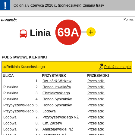
Od dnia 8 czerwca 2026 r., (poniedziałek), zmiana trasy
Pomoc
Powrót
69A
Linia
PODSTAWOWE KIERUNKI
Retkinia Kusocińskiego
Pokaż na mapie
ULICA
PRZYSTANEK
PRZESIADKI
1.
Dw. Łódź Widzew
Przesiadki
Puszkina
2.
Rondo Inwalidów
Przesiadki
Puszkina
3.
Chmielowskiego
Przesiadki
Puszkina
4.
Rondo Sybiraków
Przesiadki
Przybyszewskiego
5.
Rondo Sybiraków
Przesiadki
Przybyszewskiego
6.
Lodowa
Przesiadki
Lodowa
7.
Przybyszewskiego NŻ
Przesiadki
Lodowa
8.
Cm. Zarzew
Przesiadki
Lodowa
9.
Andrzejewskiej NŻ
Przesiadki