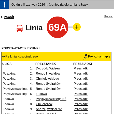
Od dnia 8 czerwca 2026 r., (poniedziałek), zmiana trasy
Pomoc
Powrót
69A
Linia
PODSTAWOWE KIERUNKI
Retkinia Kusocińskiego
Pokaż na mapie
ULICA
PRZYSTANEK
PRZESIADKI
1.
Dw. Łódź Widzew
Przesiadki
Puszkina
2.
Rondo Inwalidów
Przesiadki
Puszkina
3.
Chmielowskiego
Przesiadki
Puszkina
4.
Rondo Sybiraków
Przesiadki
Przybyszewskiego
5.
Rondo Sybiraków
Przesiadki
Przybyszewskiego
6.
Lodowa
Przesiadki
Lodowa
7.
Przybyszewskiego NŻ
Przesiadki
Lodowa
8.
Cm. Zarzew
Przesiadki
Lodowa
9.
Andrzejewskiej NŻ
Przesiadki