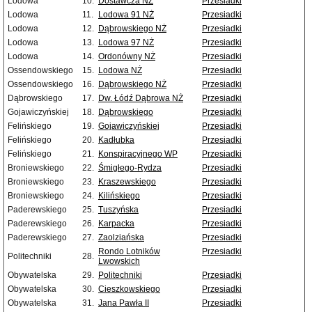
Lodowa
10.
Dostawcza NŻ
Przesiadki
Lodowa
11.
Lodowa 91 NŻ
Przesiadki
Lodowa
12.
Dąbrowskiego NŻ
Przesiadki
Lodowa
13.
Lodowa 97 NŻ
Przesiadki
Lodowa
14.
Ordonówny NŻ
Przesiadki
Ossendowskiego
15.
Lodowa NŻ
Przesiadki
Ossendowskiego
16.
Dąbrowskiego NŻ
Przesiadki
Dąbrowskiego
17.
Dw. Łódź Dąbrowa NŻ
Przesiadki
Gojawiczyńskiej
18.
Dąbrowskiego
Przesiadki
Felińskiego
19.
Gojawiczyńskiej
Przesiadki
Felińskiego
20.
Kadłubka
Przesiadki
Felińskiego
21.
Konspiracyjnego WP
Przesiadki
Broniewskiego
22.
Śmigłego-Rydza
Przesiadki
Broniewskiego
23.
Kraszewskiego
Przesiadki
Broniewskiego
24.
Kilińskiego
Przesiadki
Paderewskiego
25.
Tuszyńska
Przesiadki
Paderewskiego
26.
Karpacka
Przesiadki
Paderewskiego
27.
Zaolziańska
Przesiadki
Rondo Lotników
Przesiadki
Politechniki
28.
Lwowskich
Obywatelska
29.
Politechniki
Przesiadki
Obywatelska
30.
Cieszkowskiego
Przesiadki
Obywatelska
31.
Jana Pawła II
Przesiadki