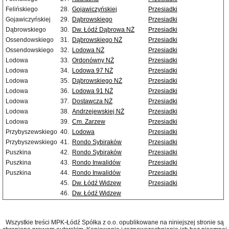
Felińskiego
28.
Gojawiczyńskiej
Przesiadki
Gojawiczyńskiej
29.
Dąbrowskiego
Przesiadki
Dąbrowskiego
30.
Dw. Łódź Dąbrowa NŻ
Przesiadki
Ossendowskiego
31.
Dąbrowskiego NŻ
Przesiadki
Ossendowskiego
32.
Lodowa NŻ
Przesiadki
Lodowa
33.
Ordonówny NŻ
Przesiadki
Lodowa
34.
Lodowa 97 NŻ
Przesiadki
Lodowa
35.
Dąbrowskiego NŻ
Przesiadki
Lodowa
36.
Lodowa 91 NŻ
Przesiadki
Lodowa
37.
Dostawcza NŻ
Przesiadki
Lodowa
38.
Andrzejewskiej NŻ
Przesiadki
Lodowa
39.
Cm. Zarzew
Przesiadki
Przybyszewskiego
40.
Lodowa
Przesiadki
Przybyszewskiego
41.
Rondo Sybiraków
Przesiadki
Puszkina
42.
Rondo Sybiraków
Przesiadki
Puszkina
43.
Rondo Inwalidów
Przesiadki
Puszkina
44.
Rondo Inwalidów
Przesiadki
45.
Dw. Łódź Widzew
Przesiadki
46.
Dw. Łódź Widzew
Wszystkie treści MPK-Łódź Spółka z o.o. opublikowane na niniejszej stronie są