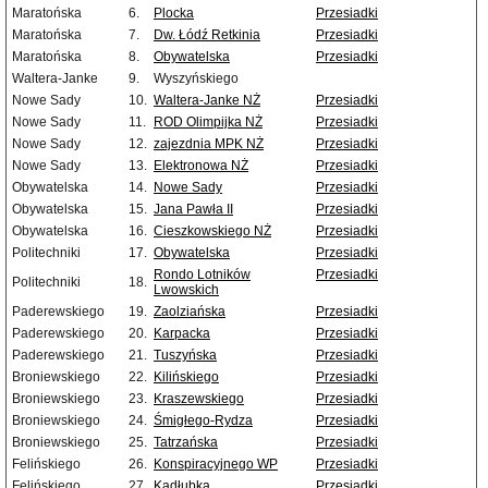
Maratońska
6.
Plocka
Przesiadki
Maratońska
7.
Dw. Łódź Retkinia
Przesiadki
Maratońska
8.
Obywatelska
Przesiadki
Waltera-Janke
9.
Wyszyńskiego
Nowe Sady
10.
Waltera-Janke NŻ
Przesiadki
Nowe Sady
11.
ROD Olimpijka NŻ
Przesiadki
Nowe Sady
12.
zajezdnia MPK NŻ
Przesiadki
Nowe Sady
13.
Elektronowa NŻ
Przesiadki
Obywatelska
14.
Nowe Sady
Przesiadki
Obywatelska
15.
Jana Pawła II
Przesiadki
Obywatelska
16.
Cieszkowskiego NŻ
Przesiadki
Politechniki
17.
Obywatelska
Przesiadki
Rondo Lotników
Przesiadki
Politechniki
18.
Lwowskich
Paderewskiego
19.
Zaolziańska
Przesiadki
Paderewskiego
20.
Karpacka
Przesiadki
Paderewskiego
21.
Tuszyńska
Przesiadki
Broniewskiego
22.
Kilińskiego
Przesiadki
Broniewskiego
23.
Kraszewskiego
Przesiadki
Broniewskiego
24.
Śmigłego-Rydza
Przesiadki
Broniewskiego
25.
Tatrzańska
Przesiadki
Felińskiego
26.
Konspiracyjnego WP
Przesiadki
Felińskiego
27.
Kadłubka
Przesiadki