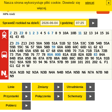
Nasza strona wykorzystuje pliki cookie. Dowiedz się
więcej
x
#
więcej.
Sprawdź rozkład na dzień:
i godzinę:
Z
Z1
Z2
0
1
2
3
4
5
6
7
8
9
10A
10B
11
12
13
14
15
16
41
43
45
Z3
Z6
Z13
Z43
50A
50B
51A
51B
52
53A
53C
53B
54B
55A
55B
55C
56
57
58A
58B
59
60A
60B
60C
60D
61
62
63
64A
64B
65A
65B
66
67
68
69A
69B
70
71A
71B
72A
72B
73
75A
75B
76
77
78
80A
80B
81A
81B
82A
82B
83
84A
84B
85A
85B
86
87A
87B
88A
88B
88C
88D
89
90
91A
91B
91C
92A
92B
93
94
96
97A
97B
99
100
101
201
202
6.
F1
G1
G2
H
W
N1A
N1B
N2
N3A
N3B
N4A
N4B
N5A
N5B
N6
N7A
N7B
N8
N9
Linie
Zmiany
Utrudnienia
Przystanki
Połączenia
Schematy
Pobierz