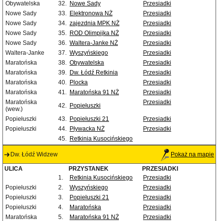
Obywatelska
32.
Nowe Sady
Przesiadki
Nowe Sady
33.
Elektronowa NŻ
Przesiadki
Nowe Sady
34.
zajezdnia MPK NŻ
Przesiadki
Nowe Sady
35.
ROD Olimpijka NŻ
Przesiadki
Nowe Sady
36.
Waltera-Janke NŻ
Przesiadki
Waltera-Janke
37.
Wyszyńskiego
Przesiadki
Maratońska
38.
Obywatelska
Przesiadki
Maratońska
39.
Dw. Łódź Retkinia
Przesiadki
Maratońska
40.
Plocka
Przesiadki
Maratońska
41.
Maratońska 91 NŻ
Przesiadki
Maratońska
Przesiadki
42.
Popiełuszki
(wew.)
Popiełuszki
43.
Popiełuszki 21
Przesiadki
Popiełuszki
44.
Pływacka NŻ
Przesiadki
45.
Retkinia Kusocińskiego
Dw. Łódź Widzew
Pokaż na mapie
ULICA
PRZYSTANEK
PRZESIADKI
1.
Retkinia Kusocińskiego
Przesiadki
Popiełuszki
2.
Wyszyńskiego
Przesiadki
Popiełuszki
3.
Popiełuszki 21
Przesiadki
Popiełuszki
4.
Maratońska
Przesiadki
Maratońska
5.
Maratońska 91 NŻ
Przesiadki