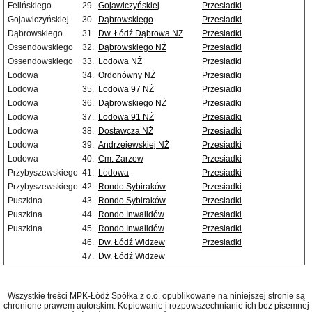
Felińskiego
29.
Gojawiczyńskiej
Przesiadki
Gojawiczyńskiej
30.
Dąbrowskiego
Przesiadki
Dąbrowskiego
31.
Dw. Łódź Dąbrowa NŻ
Przesiadki
Ossendowskiego
32.
Dąbrowskiego NŻ
Przesiadki
Ossendowskiego
33.
Lodowa NŻ
Przesiadki
Lodowa
34.
Ordonówny NŻ
Przesiadki
Lodowa
35.
Lodowa 97 NŻ
Przesiadki
Lodowa
36.
Dąbrowskiego NŻ
Przesiadki
Lodowa
37.
Lodowa 91 NŻ
Przesiadki
Lodowa
38.
Dostawcza NŻ
Przesiadki
Lodowa
39.
Andrzejewskiej NŻ
Przesiadki
Lodowa
40.
Cm. Zarzew
Przesiadki
Przybyszewskiego
41.
Lodowa
Przesiadki
Przybyszewskiego
42.
Rondo Sybiraków
Przesiadki
Puszkina
43.
Rondo Sybiraków
Przesiadki
Puszkina
44.
Rondo Inwalidów
Przesiadki
Puszkina
45.
Rondo Inwalidów
Przesiadki
46.
Dw. Łódź Widzew
Przesiadki
47.
Dw. Łódź Widzew
Wszystkie treści MPK-Łódź Spółka z o.o. opublikowane na niniejszej stronie są
chronione prawem autorskim. Kopiowanie i rozpowszechnianie ich bez pisemnej