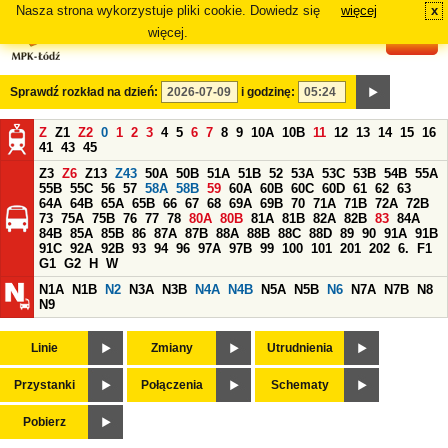
Nasza strona wykorzystuje pliki cookie. Dowiedz się
więcej
x
#
więcej.
Sprawdź rozkład na dzień:
i godzinę:
Z
Z1
Z2
0
1
2
3
4
5
6
7
8
9
10A
10B
11
12
13
14
15
16
41
43
45
Z3
Z6
Z13
Z43
50A
50B
51A
51B
52
53A
53C
53B
54B
55A
55B
55C
56
57
58A
58B
59
60A
60B
60C
60D
61
62
63
64A
64B
65A
65B
66
67
68
69A
69B
70
71A
71B
72A
72B
73
75A
75B
76
77
78
80A
80B
81A
81B
82A
82B
83
84A
84B
85A
85B
86
87A
87B
88A
88B
88C
88D
89
90
91A
91B
91C
92A
92B
93
94
96
97A
97B
99
100
101
201
202
6.
F1
G1
G2
H
W
N1A
N1B
N2
N3A
N3B
N4A
N4B
N5A
N5B
N6
N7A
N7B
N8
N9
Linie
Zmiany
Utrudnienia
Przystanki
Połączenia
Schematy
Pobierz