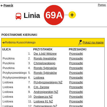
Pomoc
Powrót
69A
Linia
PODSTAWOWE KIERUNKI
Retkinia Kusocińskiego
Pokaż na mapie
ULICA
PRZYSTANEK
PRZESIADKI
1.
Dw. Łódź Widzew
Przesiadki
Puszkina
2.
Rondo Inwalidów
Przesiadki
Puszkina
3.
Chmielowskiego
Przesiadki
Puszkina
4.
Rondo Sybiraków
Przesiadki
Przybyszewskiego
5.
Rondo Sybiraków
Przesiadki
Przybyszewskiego
6.
Lodowa
Przesiadki
Lodowa
7.
Przybyszewskiego NŻ
Przesiadki
Lodowa
8.
Cm. Zarzew
Przesiadki
Lodowa
9.
Andrzejewskiej NŻ
Przesiadki
Lodowa
10.
Dostawcza NŻ
Przesiadki
Lodowa
11.
Lodowa 91 NŻ
Przesiadki
Lodowa
12.
Dąbrowskiego NŻ
Przesiadki