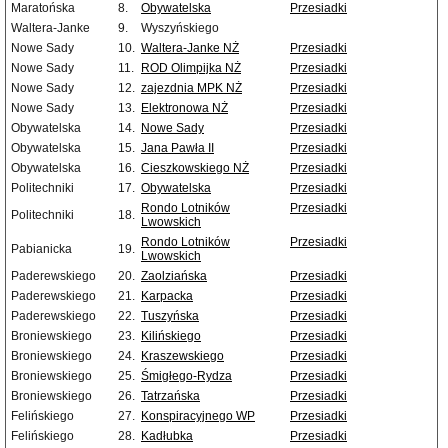
Maratońska
8.
Obywatelska
Przesiadki
Waltera-Janke
9.
Wyszyńskiego
Nowe Sady
10.
Waltera-Janke NŻ
Przesiadki
Nowe Sady
11.
ROD Olimpijka NŻ
Przesiadki
Nowe Sady
12.
zajezdnia MPK NŻ
Przesiadki
Nowe Sady
13.
Elektronowa NŻ
Przesiadki
Obywatelska
14.
Nowe Sady
Przesiadki
Obywatelska
15.
Jana Pawła II
Przesiadki
Obywatelska
16.
Cieszkowskiego NŻ
Przesiadki
Politechniki
17.
Obywatelska
Przesiadki
Rondo Lotników
Przesiadki
Politechniki
18.
Lwowskich
Rondo Lotników
Przesiadki
Pabianicka
19.
Lwowskich
Paderewskiego
20.
Zaolziańska
Przesiadki
Paderewskiego
21.
Karpacka
Przesiadki
Paderewskiego
22.
Tuszyńska
Przesiadki
Broniewskiego
23.
Kilińskiego
Przesiadki
Broniewskiego
24.
Kraszewskiego
Przesiadki
Broniewskiego
25.
Śmigłego-Rydza
Przesiadki
Broniewskiego
26.
Tatrzańska
Przesiadki
Felińskiego
27.
Konspiracyjnego WP
Przesiadki
Felińskiego
28.
Kadłubka
Przesiadki