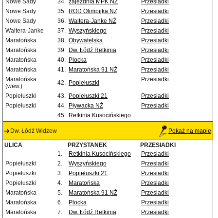
Nowe Sady
34.
zajezdnia MPK NŻ
Przesiadki
Nowe Sady
35.
ROD Olimpijka NŻ
Przesiadki
Nowe Sady
36.
Waltera-Janke NŻ
Przesiadki
Waltera-Janke
37.
Wyszyńskiego
Przesiadki
Maratońska
38.
Obywatelska
Przesiadki
Maratońska
39.
Dw. Łódź Retkinia
Przesiadki
Maratońska
40.
Plocka
Przesiadki
Maratońska
41.
Maratońska 91 NŻ
Przesiadki
Maratońska
Przesiadki
42.
Popiełuszki
(wew.)
Popiełuszki
43.
Popiełuszki 21
Przesiadki
Popiełuszki
44.
Pływacka NŻ
Przesiadki
45.
Retkinia Kusocińskiego
Dw. Łódź Widzew
Pokaż na mapie
ULICA
PRZYSTANEK
PRZESIADKI
1.
Retkinia Kusocińskiego
Przesiadki
Popiełuszki
2.
Wyszyńskiego
Przesiadki
Popiełuszki
3.
Popiełuszki 21
Przesiadki
Popiełuszki
4.
Maratońska
Przesiadki
Maratońska
5.
Maratońska 91 NŻ
Przesiadki
Maratońska
6.
Plocka
Przesiadki
Maratońska
7.
Dw. Łódź Retkinia
Przesiadki