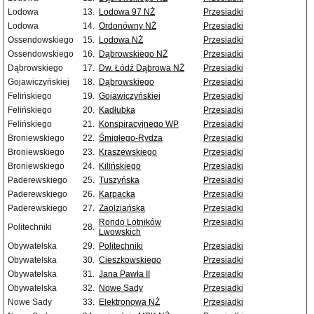
Lodowa
13.
Lodowa 97 NŻ
Przesiadki
Lodowa
14.
Ordonówny NŻ
Przesiadki
Ossendowskiego
15.
Lodowa NŻ
Przesiadki
Ossendowskiego
16.
Dąbrowskiego NŻ
Przesiadki
Dąbrowskiego
17.
Dw. Łódź Dąbrowa NŻ
Przesiadki
Gojawiczyńskiej
18.
Dąbrowskiego
Przesiadki
Felińskiego
19.
Gojawiczyńskiej
Przesiadki
Felińskiego
20.
Kadłubka
Przesiadki
Felińskiego
21.
Konspiracyjnego WP
Przesiadki
Broniewskiego
22.
Śmigłego-Rydza
Przesiadki
Broniewskiego
23.
Kraszewskiego
Przesiadki
Broniewskiego
24.
Kilińskiego
Przesiadki
Paderewskiego
25.
Tuszyńska
Przesiadki
Paderewskiego
26.
Karpacka
Przesiadki
Paderewskiego
27.
Zaolziańska
Przesiadki
Rondo Lotników
Przesiadki
Politechniki
28.
Lwowskich
Obywatelska
29.
Politechniki
Przesiadki
Obywatelska
30.
Cieszkowskiego
Przesiadki
Obywatelska
31.
Jana Pawła II
Przesiadki
Obywatelska
32.
Nowe Sady
Przesiadki
Nowe Sady
33.
Elektronowa NŻ
Przesiadki