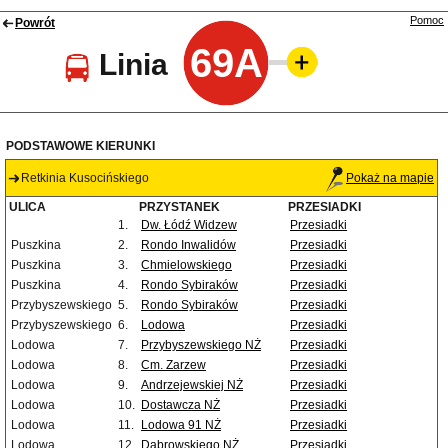
Pomoc
Powrót
69A
Linia
PODSTAWOWE KIERUNKI
Retkinia Kusocińskiego
Pokaż na mapie
ULICA
PRZYSTANEK
PRZESIADKI
1.
Dw. Łódź Widzew
Przesiadki
Puszkina
2.
Rondo Inwalidów
Przesiadki
Puszkina
3.
Chmielowskiego
Przesiadki
Puszkina
4.
Rondo Sybiraków
Przesiadki
Przybyszewskiego
5.
Rondo Sybiraków
Przesiadki
Przybyszewskiego
6.
Lodowa
Przesiadki
Lodowa
7.
Przybyszewskiego NŻ
Przesiadki
Lodowa
8.
Cm. Zarzew
Przesiadki
Lodowa
9.
Andrzejewskiej NŻ
Przesiadki
Lodowa
10.
Dostawcza NŻ
Przesiadki
Lodowa
11.
Lodowa 91 NŻ
Przesiadki
Lodowa
12.
Dąbrowskiego NŻ
Przesiadki