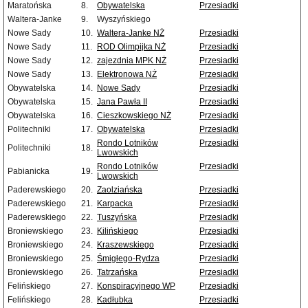
Maratońska
8.
Obywatelska
Przesiadki
Waltera-Janke
9.
Wyszyńskiego
Nowe Sady
10.
Waltera-Janke NŻ
Przesiadki
Nowe Sady
11.
ROD Olimpijka NŻ
Przesiadki
Nowe Sady
12.
zajezdnia MPK NŻ
Przesiadki
Nowe Sady
13.
Elektronowa NŻ
Przesiadki
Obywatelska
14.
Nowe Sady
Przesiadki
Obywatelska
15.
Jana Pawła II
Przesiadki
Obywatelska
16.
Cieszkowskiego NŻ
Przesiadki
Politechniki
17.
Obywatelska
Przesiadki
Rondo Lotników
Przesiadki
Politechniki
18.
Lwowskich
Rondo Lotników
Przesiadki
Pabianicka
19.
Lwowskich
Paderewskiego
20.
Zaolziańska
Przesiadki
Paderewskiego
21.
Karpacka
Przesiadki
Paderewskiego
22.
Tuszyńska
Przesiadki
Broniewskiego
23.
Kilińskiego
Przesiadki
Broniewskiego
24.
Kraszewskiego
Przesiadki
Broniewskiego
25.
Śmigłego-Rydza
Przesiadki
Broniewskiego
26.
Tatrzańska
Przesiadki
Felińskiego
27.
Konspiracyjnego WP
Przesiadki
Felińskiego
28.
Kadłubka
Przesiadki