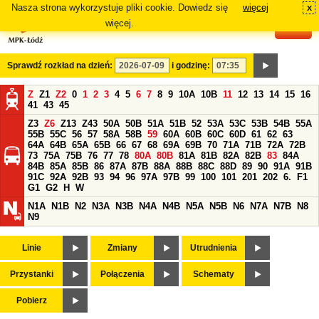
Nasza strona wykorzystuje pliki cookie. Dowiedz się
więcej
x
#
więcej.
Sprawdź rozkład na dzień:
i godzinę:
Z
Z1
Z2
0
1
2
3
4
5
6
7
8
9
10A
10B
11
12
13
14
15
16
41
43
45
Z3
Z6
Z13
Z43
50A
50B
51A
51B
52
53A
53C
53B
54B
55A
55B
55C
56
57
58A
58B
59
60A
60B
60C
60D
61
62
63
64A
64B
65A
65B
66
67
68
69A
69B
70
71A
71B
72A
72B
73
75A
75B
76
77
78
80A
80B
81A
81B
82A
82B
83
84A
84B
85A
85B
86
87A
87B
88A
88B
88C
88D
89
90
91A
91B
91C
92A
92B
93
94
96
97A
97B
99
100
101
201
202
6.
F1
G1
G2
H
W
N1A
N1B
N2
N3A
N3B
N4A
N4B
N5A
N5B
N6
N7A
N7B
N8
N9
Linie
Zmiany
Utrudnienia
Przystanki
Połączenia
Schematy
Pobierz