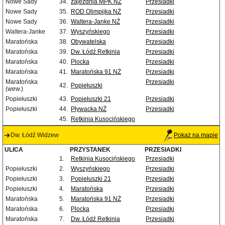
Nowe Sady
34.
zajezdnia MPK NŻ
Przesiadki
Nowe Sady
35.
ROD Olimpijka NŻ
Przesiadki
Nowe Sady
36.
Waltera-Janke NŻ
Przesiadki
Waltera-Janke
37.
Wyszyńskiego
Przesiadki
Maratońska
38.
Obywatelska
Przesiadki
Maratońska
39.
Dw. Łódź Retkinia
Przesiadki
Maratońska
40.
Plocka
Przesiadki
Maratońska
41.
Maratońska 91 NŻ
Przesiadki
Maratońska
Przesiadki
42.
Popiełuszki
(wew.)
Popiełuszki
43.
Popiełuszki 21
Przesiadki
Popiełuszki
44.
Pływacka NŻ
Przesiadki
45.
Retkinia Kusocińskiego
Dw. Łódź Widzew
Pokaż na mapie
ULICA
PRZYSTANEK
PRZESIADKI
1.
Retkinia Kusocińskiego
Przesiadki
Popiełuszki
2.
Wyszyńskiego
Przesiadki
Popiełuszki
3.
Popiełuszki 21
Przesiadki
Popiełuszki
4.
Maratońska
Przesiadki
Maratońska
5.
Maratońska 91 NŻ
Przesiadki
Maratońska
6.
Plocka
Przesiadki
Maratońska
7.
Dw. Łódź Retkinia
Przesiadki