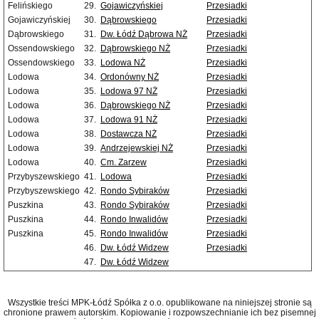
Felińskiego
29.
Gojawiczyńskiej
Przesiadki
Gojawiczyńskiej
30.
Dąbrowskiego
Przesiadki
Dąbrowskiego
31.
Dw. Łódź Dąbrowa NŻ
Przesiadki
Ossendowskiego
32.
Dąbrowskiego NŻ
Przesiadki
Ossendowskiego
33.
Lodowa NŻ
Przesiadki
Lodowa
34.
Ordonówny NŻ
Przesiadki
Lodowa
35.
Lodowa 97 NŻ
Przesiadki
Lodowa
36.
Dąbrowskiego NŻ
Przesiadki
Lodowa
37.
Lodowa 91 NŻ
Przesiadki
Lodowa
38.
Dostawcza NŻ
Przesiadki
Lodowa
39.
Andrzejewskiej NŻ
Przesiadki
Lodowa
40.
Cm. Zarzew
Przesiadki
Przybyszewskiego
41.
Lodowa
Przesiadki
Przybyszewskiego
42.
Rondo Sybiraków
Przesiadki
Puszkina
43.
Rondo Sybiraków
Przesiadki
Puszkina
44.
Rondo Inwalidów
Przesiadki
Puszkina
45.
Rondo Inwalidów
Przesiadki
46.
Dw. Łódź Widzew
Przesiadki
47.
Dw. Łódź Widzew
Wszystkie treści MPK-Łódź Spółka z o.o. opublikowane na niniejszej stronie są
chronione prawem autorskim. Kopiowanie i rozpowszechnianie ich bez pisemnej