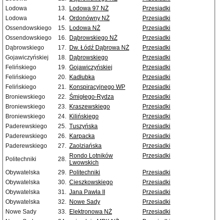
Lodowa
13.
Lodowa 97 NŻ
Przesiadki
Lodowa
14.
Ordonówny NŻ
Przesiadki
Ossendowskiego
15.
Lodowa NŻ
Przesiadki
Ossendowskiego
16.
Dąbrowskiego NŻ
Przesiadki
Dąbrowskiego
17.
Dw. Łódź Dąbrowa NŻ
Przesiadki
Gojawiczyńskiej
18.
Dąbrowskiego
Przesiadki
Felińskiego
19.
Gojawiczyńskiej
Przesiadki
Felińskiego
20.
Kadłubka
Przesiadki
Felińskiego
21.
Konspiracyjnego WP
Przesiadki
Broniewskiego
22.
Śmigłego-Rydza
Przesiadki
Broniewskiego
23.
Kraszewskiego
Przesiadki
Broniewskiego
24.
Kilińskiego
Przesiadki
Paderewskiego
25.
Tuszyńska
Przesiadki
Paderewskiego
26.
Karpacka
Przesiadki
Paderewskiego
27.
Zaolziańska
Przesiadki
Rondo Lotników
Przesiadki
Politechniki
28.
Lwowskich
Obywatelska
29.
Politechniki
Przesiadki
Obywatelska
30.
Cieszkowskiego
Przesiadki
Obywatelska
31.
Jana Pawła II
Przesiadki
Obywatelska
32.
Nowe Sady
Przesiadki
Nowe Sady
33.
Elektronowa NŻ
Przesiadki