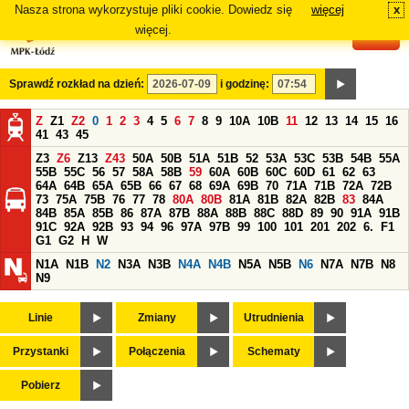
Nasza strona wykorzystuje pliki cookie. Dowiedz się
więcej
x
#
więcej.
Sprawdź rozkład na dzień:
i godzinę:
Z
Z1
Z2
0
1
2
3
4
5
6
7
8
9
10A
10B
11
12
13
14
15
16
41
43
45
Z3
Z6
Z13
Z43
50A
50B
51A
51B
52
53A
53C
53B
54B
55A
55B
55C
56
57
58A
58B
59
60A
60B
60C
60D
61
62
63
64A
64B
65A
65B
66
67
68
69A
69B
70
71A
71B
72A
72B
73
75A
75B
76
77
78
80A
80B
81A
81B
82A
82B
83
84A
84B
85A
85B
86
87A
87B
88A
88B
88C
88D
89
90
91A
91B
91C
92A
92B
93
94
96
97A
97B
99
100
101
201
202
6.
F1
G1
G2
H
W
N1A
N1B
N2
N3A
N3B
N4A
N4B
N5A
N5B
N6
N7A
N7B
N8
N9
Linie
Zmiany
Utrudnienia
Przystanki
Połączenia
Schematy
Pobierz