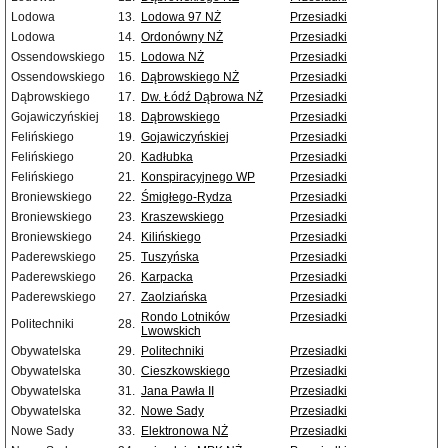
Lodowa
13.
Lodowa 97 NŻ
Przesiadki
Lodowa
14.
Ordonówny NŻ
Przesiadki
Ossendowskiego
15.
Lodowa NŻ
Przesiadki
Ossendowskiego
16.
Dąbrowskiego NŻ
Przesiadki
Dąbrowskiego
17.
Dw. Łódź Dąbrowa NŻ
Przesiadki
Gojawiczyńskiej
18.
Dąbrowskiego
Przesiadki
Felińskiego
19.
Gojawiczyńskiej
Przesiadki
Felińskiego
20.
Kadłubka
Przesiadki
Felińskiego
21.
Konspiracyjnego WP
Przesiadki
Broniewskiego
22.
Śmigłego-Rydza
Przesiadki
Broniewskiego
23.
Kraszewskiego
Przesiadki
Broniewskiego
24.
Kilińskiego
Przesiadki
Paderewskiego
25.
Tuszyńska
Przesiadki
Paderewskiego
26.
Karpacka
Przesiadki
Paderewskiego
27.
Zaolziańska
Przesiadki
Rondo Lotników
Przesiadki
Politechniki
28.
Lwowskich
Obywatelska
29.
Politechniki
Przesiadki
Obywatelska
30.
Cieszkowskiego
Przesiadki
Obywatelska
31.
Jana Pawła II
Przesiadki
Obywatelska
32.
Nowe Sady
Przesiadki
Nowe Sady
33.
Elektronowa NŻ
Przesiadki