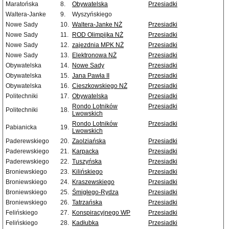
Maratońska
8.
Obywatelska
Przesiadki
Waltera-Janke
9.
Wyszyńskiego
Nowe Sady
10.
Waltera-Janke NŻ
Przesiadki
Nowe Sady
11.
ROD Olimpijka NŻ
Przesiadki
Nowe Sady
12.
zajezdnia MPK NŻ
Przesiadki
Nowe Sady
13.
Elektronowa NŻ
Przesiadki
Obywatelska
14.
Nowe Sady
Przesiadki
Obywatelska
15.
Jana Pawła II
Przesiadki
Obywatelska
16.
Cieszkowskiego NŻ
Przesiadki
Politechniki
17.
Obywatelska
Przesiadki
Rondo Lotników
Przesiadki
Politechniki
18.
Lwowskich
Rondo Lotników
Przesiadki
Pabianicka
19.
Lwowskich
Paderewskiego
20.
Zaolziańska
Przesiadki
Paderewskiego
21.
Karpacka
Przesiadki
Paderewskiego
22.
Tuszyńska
Przesiadki
Broniewskiego
23.
Kilińskiego
Przesiadki
Broniewskiego
24.
Kraszewskiego
Przesiadki
Broniewskiego
25.
Śmigłego-Rydza
Przesiadki
Broniewskiego
26.
Tatrzańska
Przesiadki
Felińskiego
27.
Konspiracyjnego WP
Przesiadki
Felińskiego
28.
Kadłubka
Przesiadki