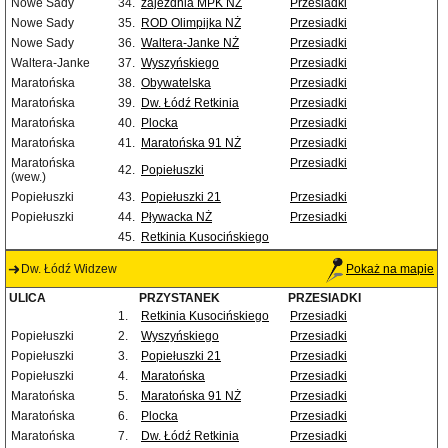
Nowe Sady
34.
zajezdnia MPK NŻ
Przesiadki
Nowe Sady
35.
ROD Olimpijka NŻ
Przesiadki
Nowe Sady
36.
Waltera-Janke NŻ
Przesiadki
Waltera-Janke
37.
Wyszyńskiego
Przesiadki
Maratońska
38.
Obywatelska
Przesiadki
Maratońska
39.
Dw. Łódź Retkinia
Przesiadki
Maratońska
40.
Plocka
Przesiadki
Maratońska
41.
Maratońska 91 NŻ
Przesiadki
Maratońska
Przesiadki
42.
Popiełuszki
(wew.)
Popiełuszki
43.
Popiełuszki 21
Przesiadki
Popiełuszki
44.
Pływacka NŻ
Przesiadki
45.
Retkinia Kusocińskiego
Dw. Łódź Widzew
Pokaż na mapie
ULICA
PRZYSTANEK
PRZESIADKI
1.
Retkinia Kusocińskiego
Przesiadki
Popiełuszki
2.
Wyszyńskiego
Przesiadki
Popiełuszki
3.
Popiełuszki 21
Przesiadki
Popiełuszki
4.
Maratońska
Przesiadki
Maratońska
5.
Maratońska 91 NŻ
Przesiadki
Maratońska
6.
Plocka
Przesiadki
Maratońska
7.
Dw. Łódź Retkinia
Przesiadki