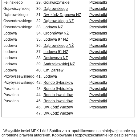
Felińskiego
29.
Gojawiczyńskiej
Przesiadki
Gojawiczyńskiej
30.
Dąbrowskiego
Przesiadki
Dąbrowskiego
31.
Dw. Łódź Dąbrowa NŻ
Przesiadki
Ossendowskiego
32.
Dąbrowskiego NŻ
Przesiadki
Ossendowskiego
33.
Lodowa NŻ
Przesiadki
Lodowa
34.
Ordonówny NŻ
Przesiadki
Lodowa
35.
Lodowa 97 NŻ
Przesiadki
Lodowa
36.
Dąbrowskiego NŻ
Przesiadki
Lodowa
37.
Lodowa 91 NŻ
Przesiadki
Lodowa
38.
Dostawcza NŻ
Przesiadki
Lodowa
39.
Andrzejewskiej NŻ
Przesiadki
Lodowa
40.
Cm. Zarzew
Przesiadki
Przybyszewskiego
41.
Lodowa
Przesiadki
Przybyszewskiego
42.
Rondo Sybiraków
Przesiadki
Puszkina
43.
Rondo Sybiraków
Przesiadki
Puszkina
44.
Rondo Inwalidów
Przesiadki
Puszkina
45.
Rondo Inwalidów
Przesiadki
46.
Dw. Łódź Widzew
Przesiadki
47.
Dw. Łódź Widzew
Wszystkie treści MPK-Łódź Spółka z o.o. opublikowane na niniejszej stronie są
chronione prawem autorskim. Kopiowanie i rozpowszechnianie ich bez pisemnej