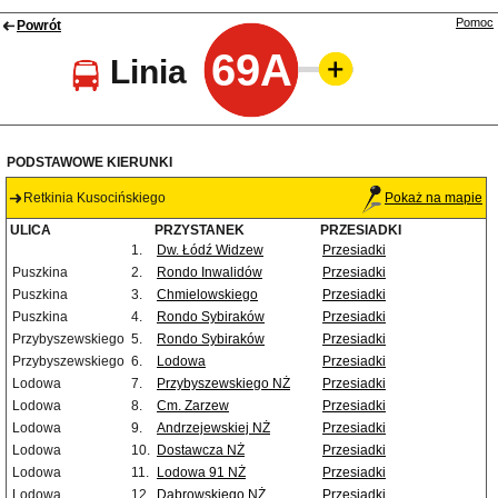
Pomoc
Powrót
69A
Linia
PODSTAWOWE KIERUNKI
Retkinia Kusocińskiego
Pokaż na mapie
ULICA
PRZYSTANEK
PRZESIADKI
1.
Dw. Łódź Widzew
Przesiadki
Puszkina
2.
Rondo Inwalidów
Przesiadki
Puszkina
3.
Chmielowskiego
Przesiadki
Puszkina
4.
Rondo Sybiraków
Przesiadki
Przybyszewskiego
5.
Rondo Sybiraków
Przesiadki
Przybyszewskiego
6.
Lodowa
Przesiadki
Lodowa
7.
Przybyszewskiego NŻ
Przesiadki
Lodowa
8.
Cm. Zarzew
Przesiadki
Lodowa
9.
Andrzejewskiej NŻ
Przesiadki
Lodowa
10.
Dostawcza NŻ
Przesiadki
Lodowa
11.
Lodowa 91 NŻ
Przesiadki
Lodowa
12.
Dąbrowskiego NŻ
Przesiadki