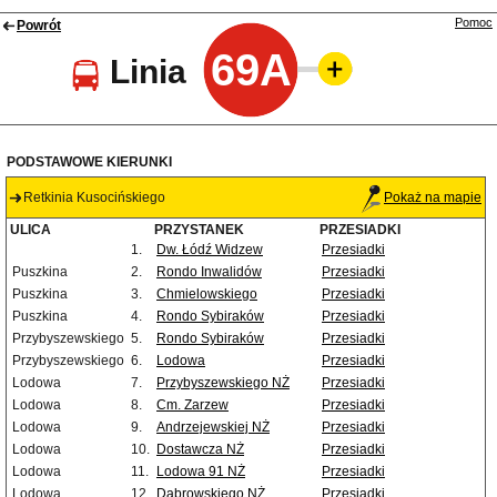
Pomoc
Powrót
69A
Linia
PODSTAWOWE KIERUNKI
Retkinia Kusocińskiego
Pokaż na mapie
ULICA
PRZYSTANEK
PRZESIADKI
1.
Dw. Łódź Widzew
Przesiadki
Puszkina
2.
Rondo Inwalidów
Przesiadki
Puszkina
3.
Chmielowskiego
Przesiadki
Puszkina
4.
Rondo Sybiraków
Przesiadki
Przybyszewskiego
5.
Rondo Sybiraków
Przesiadki
Przybyszewskiego
6.
Lodowa
Przesiadki
Lodowa
7.
Przybyszewskiego NŻ
Przesiadki
Lodowa
8.
Cm. Zarzew
Przesiadki
Lodowa
9.
Andrzejewskiej NŻ
Przesiadki
Lodowa
10.
Dostawcza NŻ
Przesiadki
Lodowa
11.
Lodowa 91 NŻ
Przesiadki
Lodowa
12.
Dąbrowskiego NŻ
Przesiadki