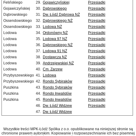
Felińskiego
29.
Gojawiczyńskiej
Przesiadki
Gojawiczyńskiej
30.
Dąbrowskiego
Przesiadki
Dąbrowskiego
31.
Dw. Łódź Dąbrowa NŻ
Przesiadki
Ossendowskiego
32.
Dąbrowskiego NŻ
Przesiadki
Ossendowskiego
33.
Lodowa NŻ
Przesiadki
Lodowa
34.
Ordonówny NŻ
Przesiadki
Lodowa
35.
Lodowa 97 NŻ
Przesiadki
Lodowa
36.
Dąbrowskiego NŻ
Przesiadki
Lodowa
37.
Lodowa 91 NŻ
Przesiadki
Lodowa
38.
Dostawcza NŻ
Przesiadki
Lodowa
39.
Andrzejewskiej NŻ
Przesiadki
Lodowa
40.
Cm. Zarzew
Przesiadki
Przybyszewskiego
41.
Lodowa
Przesiadki
Przybyszewskiego
42.
Rondo Sybiraków
Przesiadki
Puszkina
43.
Rondo Sybiraków
Przesiadki
Puszkina
44.
Rondo Inwalidów
Przesiadki
Puszkina
45.
Rondo Inwalidów
Przesiadki
46.
Dw. Łódź Widzew
Przesiadki
47.
Dw. Łódź Widzew
Wszystkie treści MPK-Łódź Spółka z o.o. opublikowane na niniejszej stronie są
chronione prawem autorskim. Kopiowanie i rozpowszechnianie ich bez pisemnej