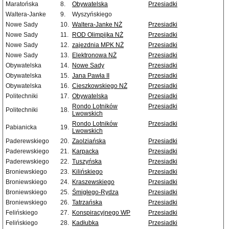
Maratońska
8.
Obywatelska
Przesiadki
Waltera-Janke
9.
Wyszyńskiego
Nowe Sady
10.
Waltera-Janke NŻ
Przesiadki
Nowe Sady
11.
ROD Olimpijka NŻ
Przesiadki
Nowe Sady
12.
zajezdnia MPK NŻ
Przesiadki
Nowe Sady
13.
Elektronowa NŻ
Przesiadki
Obywatelska
14.
Nowe Sady
Przesiadki
Obywatelska
15.
Jana Pawła II
Przesiadki
Obywatelska
16.
Cieszkowskiego NŻ
Przesiadki
Politechniki
17.
Obywatelska
Przesiadki
Rondo Lotników
Przesiadki
Politechniki
18.
Lwowskich
Rondo Lotników
Przesiadki
Pabianicka
19.
Lwowskich
Paderewskiego
20.
Zaolziańska
Przesiadki
Paderewskiego
21.
Karpacka
Przesiadki
Paderewskiego
22.
Tuszyńska
Przesiadki
Broniewskiego
23.
Kilińskiego
Przesiadki
Broniewskiego
24.
Kraszewskiego
Przesiadki
Broniewskiego
25.
Śmigłego-Rydza
Przesiadki
Broniewskiego
26.
Tatrzańska
Przesiadki
Felińskiego
27.
Konspiracyjnego WP
Przesiadki
Felińskiego
28.
Kadłubka
Przesiadki