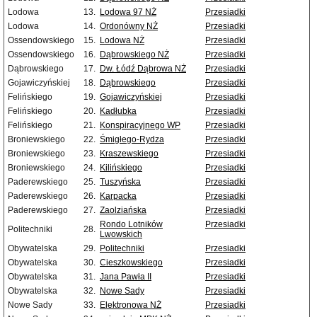
Lodowa
13.
Lodowa 97 NŻ
Przesiadki
Lodowa
14.
Ordonówny NŻ
Przesiadki
Ossendowskiego
15.
Lodowa NŻ
Przesiadki
Ossendowskiego
16.
Dąbrowskiego NŻ
Przesiadki
Dąbrowskiego
17.
Dw. Łódź Dąbrowa NŻ
Przesiadki
Gojawiczyńskiej
18.
Dąbrowskiego
Przesiadki
Felińskiego
19.
Gojawiczyńskiej
Przesiadki
Felińskiego
20.
Kadłubka
Przesiadki
Felińskiego
21.
Konspiracyjnego WP
Przesiadki
Broniewskiego
22.
Śmigłego-Rydza
Przesiadki
Broniewskiego
23.
Kraszewskiego
Przesiadki
Broniewskiego
24.
Kilińskiego
Przesiadki
Paderewskiego
25.
Tuszyńska
Przesiadki
Paderewskiego
26.
Karpacka
Przesiadki
Paderewskiego
27.
Zaolziańska
Przesiadki
Rondo Lotników
Przesiadki
Politechniki
28.
Lwowskich
Obywatelska
29.
Politechniki
Przesiadki
Obywatelska
30.
Cieszkowskiego
Przesiadki
Obywatelska
31.
Jana Pawła II
Przesiadki
Obywatelska
32.
Nowe Sady
Przesiadki
Nowe Sady
33.
Elektronowa NŻ
Przesiadki