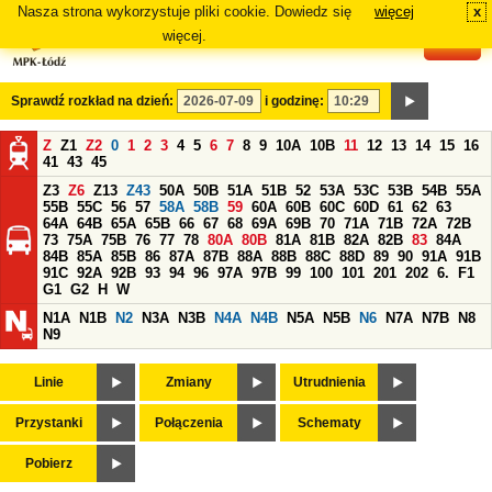
Nasza strona wykorzystuje pliki cookie. Dowiedz się
więcej
x
#
więcej.
Sprawdź rozkład na dzień:
i godzinę:
Z
Z1
Z2
0
1
2
3
4
5
6
7
8
9
10A
10B
11
12
13
14
15
16
41
43
45
Z3
Z6
Z13
Z43
50A
50B
51A
51B
52
53A
53C
53B
54B
55A
55B
55C
56
57
58A
58B
59
60A
60B
60C
60D
61
62
63
64A
64B
65A
65B
66
67
68
69A
69B
70
71A
71B
72A
72B
73
75A
75B
76
77
78
80A
80B
81A
81B
82A
82B
83
84A
84B
85A
85B
86
87A
87B
88A
88B
88C
88D
89
90
91A
91B
91C
92A
92B
93
94
96
97A
97B
99
100
101
201
202
6.
F1
G1
G2
H
W
N1A
N1B
N2
N3A
N3B
N4A
N4B
N5A
N5B
N6
N7A
N7B
N8
N9
Linie
Zmiany
Utrudnienia
Przystanki
Połączenia
Schematy
Pobierz