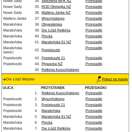
Nowe Sady
34.
zajezdnia MPK NŻ
Przesiadki
Nowe Sady
35.
ROD Olimpijka NŻ
Przesiadki
Nowe Sady
36.
Waltera-Janke NŻ
Przesiadki
Waltera-Janke
37.
Wyszyńskiego
Przesiadki
Maratońska
38.
Obywatelska
Przesiadki
Maratońska
39.
Dw. Łódź Retkinia
Przesiadki
Maratońska
40.
Plocka
Przesiadki
Maratońska
41.
Maratońska 91 NŻ
Przesiadki
Maratońska
Przesiadki
42.
Popiełuszki
(wew.)
Popiełuszki
43.
Popiełuszki 21
Przesiadki
Popiełuszki
44.
Pływacka NŻ
Przesiadki
45.
Retkinia Kusocińskiego
Dw. Łódź Widzew
Pokaż na mapie
ULICA
PRZYSTANEK
PRZESIADKI
1.
Retkinia Kusocińskiego
Przesiadki
Popiełuszki
2.
Wyszyńskiego
Przesiadki
Popiełuszki
3.
Popiełuszki 21
Przesiadki
Popiełuszki
4.
Maratońska
Przesiadki
Maratońska
5.
Maratońska 91 NŻ
Przesiadki
Maratońska
6.
Plocka
Przesiadki
Maratońska
7.
Dw. Łódź Retkinia
Przesiadki