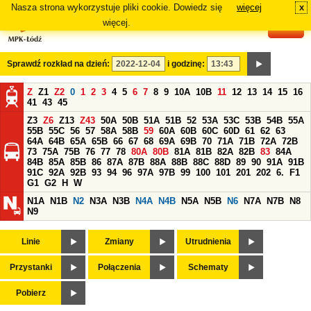
Nasza strona wykorzystuje pliki cookie. Dowiedz się
więcej
x
#
więcej.
Sprawdź rozkład na dzień:
i godzinę:
Z
Z1
Z2
0
1
2
3
4
5
6
7
8
9
10A
10B
11
12
13
14
15
16
41
43
45
Z3
Z6
Z13
Z43
50A
50B
51A
51B
52
53A
53C
53B
54B
55A
55B
55C
56
57
58A
58B
59
60A
60B
60C
60D
61
62
63
64A
64B
65A
65B
66
67
68
69A
69B
70
71A
71B
72A
72B
73
75A
75B
76
77
78
80A
80B
81A
81B
82A
82B
83
84A
84B
85A
85B
86
87A
87B
88A
88B
88C
88D
89
90
91A
91B
91C
92A
92B
93
94
96
97A
97B
99
100
101
201
202
6.
F1
G1
G2
H
W
N1A
N1B
N2
N3A
N3B
N4A
N4B
N5A
N5B
N6
N7A
N7B
N8
N9
Linie
Zmiany
Utrudnienia
Przystanki
Połączenia
Schematy
Pobierz