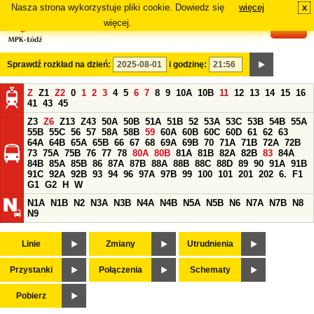
Nasza strona wykorzystuje pliki cookie. Dowiedz się
więcej
x
#
więcej.
Sprawdź rozkład na dzień:
i godzinę:
Z
Z1
Z2
0
1
2
3
4
5
6
7
8
9
10A
10B
11
12
13
14
15
16
41
43
45
Z3
Z6
Z13
Z43
50A
50B
51A
51B
52
53A
53C
53B
54B
55A
55B
55C
56
57
58A
58B
59
60A
60B
60C
60D
61
62
63
64A
64B
65A
65B
66
67
68
69A
69B
70
71A
71B
72A
72B
73
75A
75B
76
77
78
80A
80B
81A
81B
82A
82B
83
84A
84B
85A
85B
86
87A
87B
88A
88B
88C
88D
89
90
91A
91B
91C
92A
92B
93
94
96
97A
97B
99
100
101
201
202
6.
F1
G1
G2
H
W
N1A
N1B
N2
N3A
N3B
N4A
N4B
N5A
N5B
N6
N7A
N7B
N8
N9
Linie
Zmiany
Utrudnienia
Przystanki
Połączenia
Schematy
Pobierz