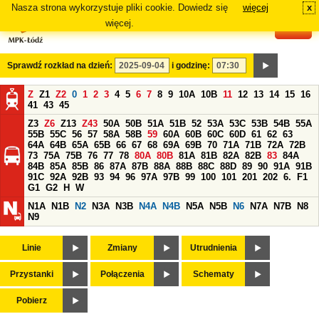
Nasza strona wykorzystuje pliki cookie. Dowiedz się
więcej
x
#
więcej.
Sprawdź rozkład na dzień:
i godzinę:
Z
Z1
Z2
0
1
2
3
4
5
6
7
8
9
10A
10B
11
12
13
14
15
16
41
43
45
Z3
Z6
Z13
Z43
50A
50B
51A
51B
52
53A
53C
53B
54B
55A
55B
55C
56
57
58A
58B
59
60A
60B
60C
60D
61
62
63
64A
64B
65A
65B
66
67
68
69A
69B
70
71A
71B
72A
72B
73
75A
75B
76
77
78
80A
80B
81A
81B
82A
82B
83
84A
84B
85A
85B
86
87A
87B
88A
88B
88C
88D
89
90
91A
91B
91C
92A
92B
93
94
96
97A
97B
99
100
101
201
202
6.
F1
G1
G2
H
W
N1A
N1B
N2
N3A
N3B
N4A
N4B
N5A
N5B
N6
N7A
N7B
N8
N9
Linie
Zmiany
Utrudnienia
Przystanki
Połączenia
Schematy
Pobierz