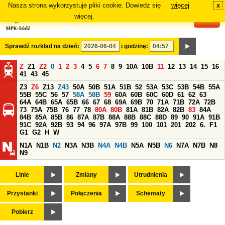
Nasza strona wykorzystuje pliki cookie. Dowiedz się
więcej
x
#
więcej.
Sprawdź rozkład na dzień:
i godzinę:
Z
Z1
Z2
0
1
2
3
4
5
6
7
8
9
10A
10B
11
12
13
14
15
16
41
43
45
Z3
Z6
Z13
Z43
50A
50B
51A
51B
52
53A
53C
53B
54B
55A
55B
55C
56
57
58A
58B
59
60A
60B
60C
60D
61
62
63
64A
64B
65A
65B
66
67
68
69A
69B
70
71A
71B
72A
72B
73
75A
75B
76
77
78
80A
80B
81A
81B
82A
82B
83
84A
84B
85A
85B
86
87A
87B
88A
88B
88C
88D
89
90
91A
91B
91C
92A
92B
93
94
96
97A
97B
99
100
101
201
202
6.
F1
G1
G2
H
W
N1A
N1B
N2
N3A
N3B
N4A
N4B
N5A
N5B
N6
N7A
N7B
N8
N9
Linie
Zmiany
Utrudnienia
Przystanki
Połączenia
Schematy
Pobierz