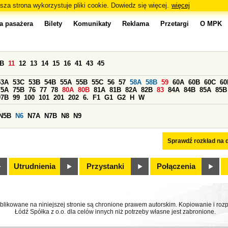
sza strona wykorzystuje pliki cookie. Dowiedz się więcej.
więcej
a pasażera
Bilety
Komunikaty
Reklama
Przetargi
O MPK
0B
11
12
13
14
15
16
41
43
45
53A
53C
53B
54B
55A
55B
55C
56
57
58A
58B
59
60A
60B
60C
60
75A
75B
76
77
78
80A
80B
81A
81B
82A
82B
83
84A
84B
85A
85B
97B
99
100
101
201
202
6.
F1
G1
G2
H
W
N5B
N6
N7A
N7B
N8
N9
Sprawdź rozkład na d
Utrudnienia
Przystanki
Połączenia
ublikowane na niniejszej stronie są chronione prawem autorskim. Kopiowanie i r
Łódź Spółka z o.o. dla celów innych niż potrzeby własne jest zabronione.