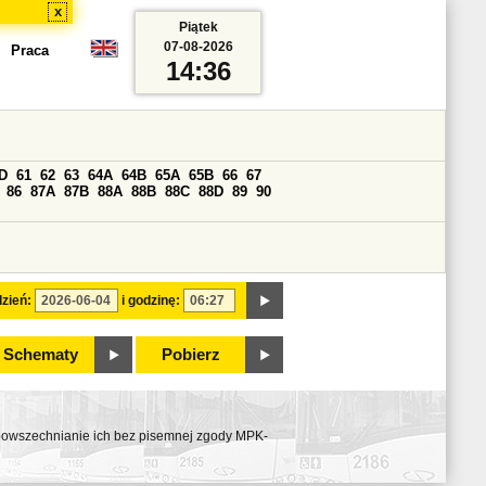
x
Piątek
07-08-2026
Praca
14:36
D
61
62
63
64A
64B
65A
65B
66
67
86
87A
87B
88A
88B
88C
88D
89
90
zień:
i godzinę:
Schematy
Pobierz
ozpowszechnianie ich bez pisemnej zgody MPK-