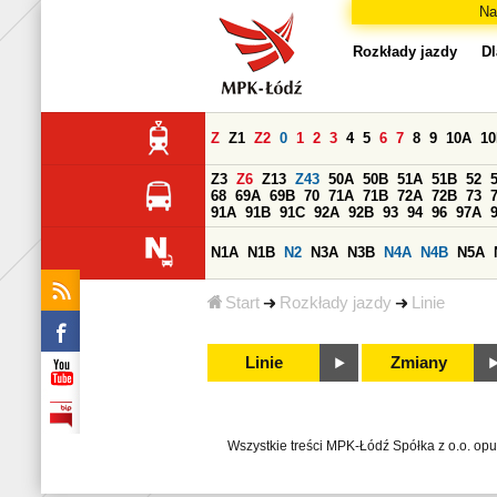
Na
Rozkłady jazdy
Dl
Z
Z1
Z2
0
1
2
3
4
5
6
7
8
9
10A
1
Z3
Z6
Z13
Z43
50A
50B
51A
51B
52
68
69A
69B
70
71A
71B
72A
72B
73
91A
91B
91C
92A
92B
93
94
96
97A
N1A
N1B
N2
N3A
N3B
N4A
N4B
N5A
Start
Rozkłady jazdy
Linie
Linie
Zmiany
Wszystkie treści MPK-Łódź Spółka z o.o. op