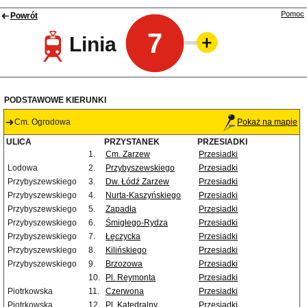
Pomoc
Powrót
7
Linia
PODSTAWOWE KIERUNKI
Cm. Ogrodowa
Pokaż na mapie
ULICA
PRZYSTANEK
PRZESIADKI
1.
Cm. Zarzew
Przesiadki
Lodowa
2.
Przybyszewskiego
Przesiadki
Przybyszewskiego
3.
Dw. Łódź Zarzew
Przesiadki
Przybyszewskiego
4.
Nurta-Kaszyńskiego
Przesiadki
Przybyszewskiego
5.
Zapadła
Przesiadki
Przybyszewskiego
6.
Śmigłego-Rydza
Przesiadki
Przybyszewskiego
7.
Łęczycka
Przesiadki
Przybyszewskiego
8.
Kilińskiego
Przesiadki
Przybyszewskiego
9.
Brzozowa
Przesiadki
10.
Pl. Reymonta
Przesiadki
Piotrkowska
11.
Czerwona
Przesiadki
Piotrkowska
12.
Pl. Katedralny
Przesiadki