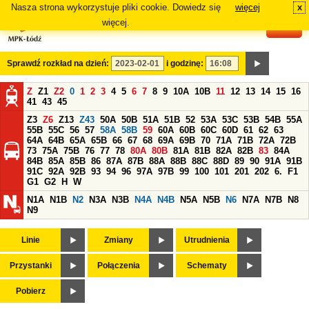
Nasza strona wykorzystuje pliki cookie. Dowiedz się
więcej
x
#
więcej.
Sprawdź rozkład na dzień:
i godzinę:
Z
Z1
Z2
0
1
2
3
4
5
6
7
8
9
10A
10B
11
12
13
14
15
16
41
43
45
Z3
Z6
Z13
Z43
50A
50B
51A
51B
52
53A
53C
53B
54B
55A
55B
55C
56
57
58A
58B
59
60A
60B
60C
60D
61
62
63
64A
64B
65A
65B
66
67
68
69A
69B
70
71A
71B
72A
72B
73
75A
75B
76
77
78
80A
80B
81A
81B
82A
82B
83
84A
84B
85A
85B
86
87A
87B
88A
88B
88C
88D
89
90
91A
91B
91C
92A
92B
93
94
96
97A
97B
99
100
101
201
202
6.
F1
G1
G2
H
W
N1A
N1B
N2
N3A
N3B
N4A
N4B
N5A
N5B
N6
N7A
N7B
N8
N9
Linie
Zmiany
Utrudnienia
Przystanki
Połączenia
Schematy
Pobierz