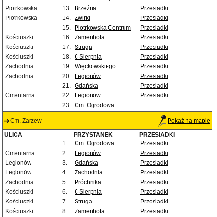
Piotrkowska
13.
Brzeźna
Przesiadki
Piotrkowska
14.
Żwirki
Przesiadki
15.
Piotrkowska Centrum
Przesiadki
Kościuszki
16.
Zamenhofa
Przesiadki
Kościuszki
17.
Struga
Przesiadki
Kościuszki
18.
6 Sierpnia
Przesiadki
Zachodnia
19.
Więckowskiego
Przesiadki
Zachodnia
20.
Legionów
Przesiadki
21.
Gdańska
Przesiadki
Cmentarna
22.
Legionów
Przesiadki
23.
Cm. Ogrodowa
Cm. Zarzew
Pokaż na mapie
ULICA
PRZYSTANEK
PRZESIADKI
1.
Cm. Ogrodowa
Przesiadki
Cmentarna
2.
Legionów
Przesiadki
Legionów
3.
Gdańska
Przesiadki
Legionów
4.
Zachodnia
Przesiadki
Zachodnia
5.
Próchnika
Przesiadki
Kościuszki
6.
6 Sierpnia
Przesiadki
Kościuszki
7.
Struga
Przesiadki
Kościuszki
8.
Zamenhofa
Przesiadki