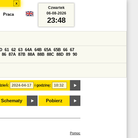
x
Czwartek
06-08-2026
Praca
23:48
D
61
62
63
64A
64B
65A
65B
66
67
86
87A
87B
88A
88B
88C
88D
89
90
zień:
i godzinę:
Schematy
Pobierz
Pomoc