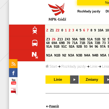
Na
Rozkłady jazdy
Dl
Z
Z1
Z2
0
1
2
3
4
5
6
7
8
9
10A
1
Z3
Z6
Z13
Z43
50A
50B
51A
51B
52
68
69A
69B
70
71A
71B
72A
72B
73
91A
91B
91C
92A
92B
93
94
96
97A
N1A
N1B
N2
N3A
N3B
N4A
N4B
N5A
Start
Rozkłady jazdy
Linie
Lini
Linie
Zmiany
Powrót