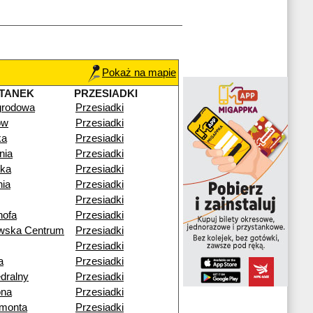
Pokaż na mapie
TANEK
PRZESIADKI
rodowa
Przesiadki
ów
Przesiadki
ka
Przesiadki
nia
Przesiadki
ika
Przesiadki
nia
Przesiadki
Przesiadki
ofa
Przesiadki
owska Centrum
Przesiadki
Przesiadki
a
Przesiadki
edralny
Przesiadki
ona
Przesiadki
ymonta
Przesiadki