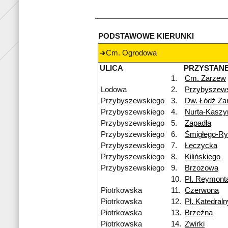
PODSTAWOWE KIERUNKI
Cm. Ogrodowa
ULICA
PRZYSTAN
1.
Cm. Zarzew
Lodowa
2.
Przybyszew
Przybyszewskiego
3.
Dw. Łódź Za
Przybyszewskiego
4.
Nurta-Kaszy
Przybyszewskiego
5.
Zapadła
Przybyszewskiego
6.
Śmigłego-R
Przybyszewskiego
7.
Łęczycka
Przybyszewskiego
8.
Kilińskiego
Przybyszewskiego
9.
Brzozowa
10.
Pl. Reymont
Piotrkowska
11.
Czerwona
Piotrkowska
12.
Pl. Katedraln
Piotrkowska
13.
Brzeźna
Piotrkowska
14.
Żwirki