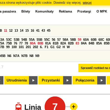
sza strona wykorzystuje pliki cookie. Dowiedz się więcej.
więcej
a pasażera
Bilety
Komunikaty
Reklama
Przetargi
O MPK
0B
11
12
13
14
15
16
41
43
45
53A
53C
53B
54B
55A
55B
55C
56
57
58A
58B
59
60A
60B
60C
60
75A
75B
76
77
78
80A
80B
81A
81B
82A
82B
83
84A
84B
85A
85B
97B
99
100
101
201
202
6.
F1
G1
G2
H
W
N5B
N6
N7A
N7B
N8
N9
a 7
Sprawdź rozkład na d
Utrudnienia
Przystanki
Połączenia
7
Linia