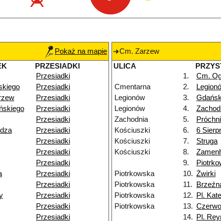
Pokaż na mapie
Cm. Zarzew
EK
PRZESIADKI
ULICA
PRZYS
Przesiadki
1.
Cm. Og
skiego
Przesiadki
Cmentarna
2.
Legion
rzew
Przesiadki
Legionów
3.
Gdańs
ńskiego
Przesiadki
Legionów
4.
Zachod
Przesiadki
Zachodnia
5.
Próchn
ydza
Przesiadki
Kościuszki
6.
6 Sierp
Przesiadki
Kościuszki
7.
Struga
Przesiadki
Kościuszki
8.
Zamenh
Przesiadki
9.
Piotrk
a
Przesiadki
Piotrkowska
10.
Żwirki
Przesiadki
Piotrkowska
11.
Brzeźn
y
Przesiadki
Piotrkowska
12.
Pl. Kat
Przesiadki
Piotrkowska
13.
Czerw
Przesiadki
14.
Pl. Re