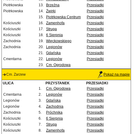
Piotrkowska
13.
Brzeźna
Przesiadki
Piotrkowska
14.
Żwirki
Przesiadki
15.
Piotrkowska Centrum
Przesiadki
Kościuszki
16.
Zamenhofa
Przesiadki
Kościuszki
17.
Struga
Przesiadki
Kościuszki
18.
6 Sierpnia
Przesiadki
Zachodnia
19.
Więckowskiego
Przesiadki
Zachodnia
20.
Legionów
Przesiadki
21.
Gdańska
Przesiadki
Cmentarna
22.
Legionów
Przesiadki
23.
Cm. Ogrodowa
Cm. Zarzew
Pokaż na mapie
ULICA
PRZYSTANEK
PRZESIADKI
1.
Cm. Ogrodowa
Przesiadki
Cmentarna
2.
Legionów
Przesiadki
Legionów
3.
Gdańska
Przesiadki
Legionów
4.
Zachodnia
Przesiadki
Zachodnia
5.
Próchnika
Przesiadki
Kościuszki
6.
6 Sierpnia
Przesiadki
Kościuszki
7.
Struga
Przesiadki
Kościuszki
8.
Zamenhofa
Przesiadki