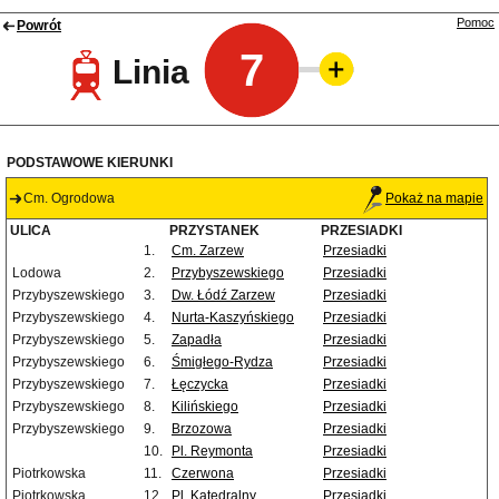
Pomoc
Powrót
7
Linia
PODSTAWOWE KIERUNKI
Cm. Ogrodowa
Pokaż na mapie
ULICA
PRZYSTANEK
PRZESIADKI
1.
Cm. Zarzew
Przesiadki
Lodowa
2.
Przybyszewskiego
Przesiadki
Przybyszewskiego
3.
Dw. Łódź Zarzew
Przesiadki
Przybyszewskiego
4.
Nurta-Kaszyńskiego
Przesiadki
Przybyszewskiego
5.
Zapadła
Przesiadki
Przybyszewskiego
6.
Śmigłego-Rydza
Przesiadki
Przybyszewskiego
7.
Łęczycka
Przesiadki
Przybyszewskiego
8.
Kilińskiego
Przesiadki
Przybyszewskiego
9.
Brzozowa
Przesiadki
10.
Pl. Reymonta
Przesiadki
Piotrkowska
11.
Czerwona
Przesiadki
Piotrkowska
12.
Pl. Katedralny
Przesiadki