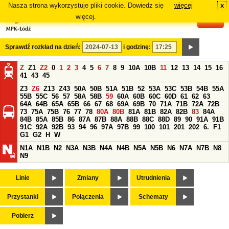
Nasza strona wykorzystuje pliki cookie. Dowiedz się
więcej
x
#
więcej.
Sprawdź rozkład na dzień:
i godzinę:
Z
Z1
Z2
0
1
2
3
4
5
6
7
8
9
10A
10B
11
12
13
14
15
16
41
43
45
Z3
Z6
Z13
Z43
50A
50B
51A
51B
52
53A
53C
53B
54B
55A
55B
55C
56
57
58A
58B
59
60A
60B
60C
60D
61
62
63
64A
64B
65A
65B
66
67
68
69A
69B
70
71A
71B
72A
72B
73
75A
75B
76
77
78
80A
80B
81A
81B
82A
82B
83
84A
84B
85A
85B
86
87A
87B
88A
88B
88C
88D
89
90
91A
91B
91C
92A
92B
93
94
96
97A
97B
99
100
101
201
202
6.
F1
G1
G2
H
W
N1A
N1B
N2
N3A
N3B
N4A
N4B
N5A
N5B
N6
N7A
N7B
N8
N9
Linie
Zmiany
Utrudnienia
Przystanki
Połączenia
Schematy
Pobierz