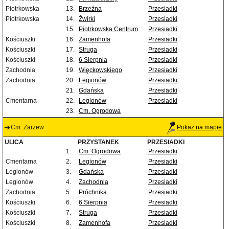
Piotrkowska
13.
Brzeźna
Przesiadki
Piotrkowska
14.
Żwirki
Przesiadki
15.
Piotrkowska Centrum
Przesiadki
Kościuszki
16.
Zamenhofa
Przesiadki
Kościuszki
17.
Struga
Przesiadki
Kościuszki
18.
6 Sierpnia
Przesiadki
Zachodnia
19.
Więckowskiego
Przesiadki
Zachodnia
20.
Legionów
Przesiadki
21.
Gdańska
Przesiadki
Cmentarna
22.
Legionów
Przesiadki
23.
Cm. Ogrodowa
Cm. Zarzew
Pokaż na mapie
ULICA
PRZYSTANEK
PRZESIADKI
1.
Cm. Ogrodowa
Przesiadki
Cmentarna
2.
Legionów
Przesiadki
Legionów
3.
Gdańska
Przesiadki
Legionów
4.
Zachodnia
Przesiadki
Zachodnia
5.
Próchnika
Przesiadki
Kościuszki
6.
6 Sierpnia
Przesiadki
Kościuszki
7.
Struga
Przesiadki
Kościuszki
8.
Zamenhofa
Przesiadki