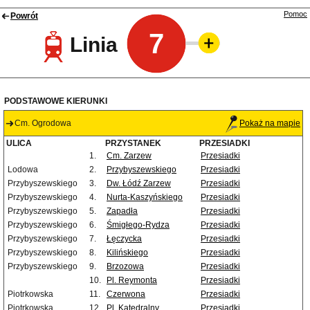
Pomoc
Powrót
7
Linia
PODSTAWOWE KIERUNKI
Cm. Ogrodowa
Pokaż na mapie
ULICA
PRZYSTANEK
PRZESIADKI
1.
Cm. Zarzew
Przesiadki
Lodowa
2.
Przybyszewskiego
Przesiadki
Przybyszewskiego
3.
Dw. Łódź Zarzew
Przesiadki
Przybyszewskiego
4.
Nurta-Kaszyńskiego
Przesiadki
Przybyszewskiego
5.
Zapadła
Przesiadki
Przybyszewskiego
6.
Śmigłego-Rydza
Przesiadki
Przybyszewskiego
7.
Łęczycka
Przesiadki
Przybyszewskiego
8.
Kilińskiego
Przesiadki
Przybyszewskiego
9.
Brzozowa
Przesiadki
10.
Pl. Reymonta
Przesiadki
Piotrkowska
11.
Czerwona
Przesiadki
Piotrkowska
12.
Pl. Katedralny
Przesiadki