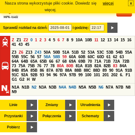
Nasza strona wykorzystuje pliki cookie. Dowiedz się
więcej
x
#
więcej.
Sprawdź rozkład na dzień:
i godzinę:
Z
Z1
Z2
0
1
2
3
4
5
6
7
8
9
10A
10B
11
12
13
14
15
16
41
43
45
Z3
Z6
Z13
Z43
50A
50B
51A
51B
52
53A
53C
53B
54B
55A
55B
55C
56
57
58A
58B
59
60A
60B
60C
60D
61
62
63
64A
64B
65A
65B
66
67
68
69A
69B
70
71A
71B
72A
72B
73
75A
75B
76
77
78
80A
80B
81A
81B
82A
82B
83
84A
84B
85A
85B
86
87A
87B
88A
88B
88C
88D
89
90
91A
91B
91C
92A
92B
93
94
96
97A
97B
99
100
101
201
202
6.
F1
G1
G2
H
W
N1A
N1B
N2
N3A
N3B
N4A
N4B
N5A
N5B
N6
N7A
N7B
N8
N9
Linie
Zmiany
Utrudnienia
Przystanki
Połączenia
Schematy
Pobierz