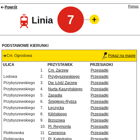
Pomoc
Powrót
7
Linia
PODSTAWOWE KIERUNKI
Cm. Ogrodowa
Pokaż na mapie
ULICA
PRZYSTANEK
PRZESIADKI
1.
Cm. Zarzew
Przesiadki
Lodowa
2.
Przybyszewskiego
Przesiadki
Przybyszewskiego
3.
Dw. Łódź Zarzew
Przesiadki
Przybyszewskiego
4.
Nurta-Kaszyńskiego
Przesiadki
Przybyszewskiego
5.
Zapadła
Przesiadki
Przybyszewskiego
6.
Śmigłego-Rydza
Przesiadki
Przybyszewskiego
7.
Łęczycka
Przesiadki
Przybyszewskiego
8.
Kilińskiego
Przesiadki
Przybyszewskiego
9.
Brzozowa
Przesiadki
10.
Pl. Reymonta
Przesiadki
Piotrkowska
11.
Czerwona
Przesiadki
Piotrkowska
12.
Pl. Katedralny
Przesiadki