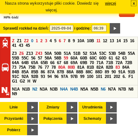
Nasza strona wykorzystuje pliki cookie. Dowiedz się
więcej
x
#
więcej.
Sprawdź rozkład na dzień:
i godzinę:
Z
Z1
Z2
0
1
2
3
4
5
6
7
8
9
10A
10B
11
12
13
14
15
16
41
43
45
Z3
Z6
Z13
Z43
50A
50B
51A
51B
52
53A
53C
53B
54B
55A
55B
55C
56
57
58A
58B
59
60A
60B
60C
60D
61
62
63
64A
64B
65A
65B
66
67
68
69A
69B
70
71A
71B
72A
72B
73
75A
75B
76
77
78
80A
80B
81A
81B
82A
82B
83
84A
84B
85A
85B
86
87A
87B
88A
88B
88C
88D
89
90
91A
91B
91C
92A
92B
93
94
96
97A
97B
99
100
101
201
202
6.
F1
G1
G2
H
W
N1A
N1B
N2
N3A
N3B
N4A
N4B
N5A
N5B
N6
N7A
N7B
N8
N9
Linie
Zmiany
Utrudnienia
Przystanki
Połączenia
Schematy
Pobierz