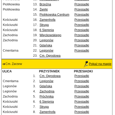
Piotrkowska
13.
Brzeźna
Przesiadki
Piotrkowska
14.
Żwirki
Przesiadki
15.
Piotrkowska Centrum
Przesiadki
Kościuszki
16.
Zamenhofa
Przesiadki
Kościuszki
17.
Struga
Przesiadki
Kościuszki
18.
6 Sierpnia
Przesiadki
Zachodnia
19.
Więckowskiego
Przesiadki
Zachodnia
20.
Legionów
Przesiadki
21.
Gdańska
Przesiadki
Cmentarna
22.
Legionów
Przesiadki
23.
Cm. Ogrodowa
Cm. Zarzew
Pokaż na mapie
ULICA
PRZYSTANEK
PRZESIADKI
1.
Cm. Ogrodowa
Przesiadki
Cmentarna
2.
Legionów
Przesiadki
Legionów
3.
Gdańska
Przesiadki
Legionów
4.
Zachodnia
Przesiadki
Zachodnia
5.
Próchnika
Przesiadki
Kościuszki
6.
6 Sierpnia
Przesiadki
Kościuszki
7.
Struga
Przesiadki
Kościuszki
8.
Zamenhofa
Przesiadki