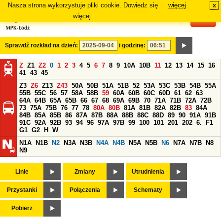
Nasza strona wykorzystuje pliki cookie. Dowiedz się
więcej
x
#
więcej.
Sprawdź rozkład na dzień:
i godzinę:
Z
Z1
Z2
0
1
2
3
4
5
6
7
8
9
10A
10B
11
12
13
14
15
16
41
43
45
Z3
Z6
Z13
Z43
50A
50B
51A
51B
52
53A
53C
53B
54B
55A
55B
55C
56
57
58A
58B
59
60A
60B
60C
60D
61
62
63
64A
64B
65A
65B
66
67
68
69A
69B
70
71A
71B
72A
72B
73
75A
75B
76
77
78
80A
80B
81A
81B
82A
82B
83
84A
84B
85A
85B
86
87A
87B
88A
88B
88C
88D
89
90
91A
91B
91C
92A
92B
93
94
96
97A
97B
99
100
101
201
202
6.
F1
G1
G2
H
W
N1A
N1B
N2
N3A
N3B
N4A
N4B
N5A
N5B
N6
N7A
N7B
N8
N9
Linie
Zmiany
Utrudnienia
Przystanki
Połączenia
Schematy
Pobierz