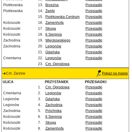
Piotrkowska
13.
Brzeźna
Przesiadki
Piotrkowska
14.
Żwirki
Przesiadki
15.
Piotrkowska Centrum
Przesiadki
Kościuszki
16.
Zamenhofa
Przesiadki
Kościuszki
17.
Struga
Przesiadki
Kościuszki
18.
6 Sierpnia
Przesiadki
Zachodnia
19.
Więckowskiego
Przesiadki
Zachodnia
20.
Legionów
Przesiadki
21.
Gdańska
Przesiadki
Cmentarna
22.
Legionów
Przesiadki
23.
Cm. Ogrodowa
Cm. Zarzew
Pokaż na mapie
ULICA
PRZYSTANEK
PRZESIADKI
1.
Cm. Ogrodowa
Przesiadki
Cmentarna
2.
Legionów
Przesiadki
Legionów
3.
Gdańska
Przesiadki
Legionów
4.
Zachodnia
Przesiadki
Zachodnia
5.
Próchnika
Przesiadki
Kościuszki
6.
6 Sierpnia
Przesiadki
Kościuszki
7.
Struga
Przesiadki
Kościuszki
8.
Zamenhofa
Przesiadki