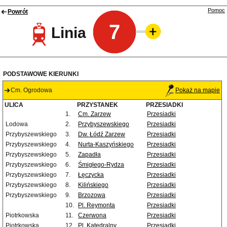
Pomoc
Powrót
7
Linia
PODSTAWOWE KIERUNKI
Cm. Ogrodowa
Pokaż na mapie
ULICA
PRZYSTANEK
PRZESIADKI
1.
Cm. Zarzew
Przesiadki
Lodowa
2.
Przybyszewskiego
Przesiadki
Przybyszewskiego
3.
Dw. Łódź Zarzew
Przesiadki
Przybyszewskiego
4.
Nurta-Kaszyńskiego
Przesiadki
Przybyszewskiego
5.
Zapadła
Przesiadki
Przybyszewskiego
6.
Śmigłego-Rydza
Przesiadki
Przybyszewskiego
7.
Łęczycka
Przesiadki
Przybyszewskiego
8.
Kilińskiego
Przesiadki
Przybyszewskiego
9.
Brzozowa
Przesiadki
10.
Pl. Reymonta
Przesiadki
Piotrkowska
11.
Czerwona
Przesiadki
Piotrkowska
12.
Pl. Katedralny
Przesiadki