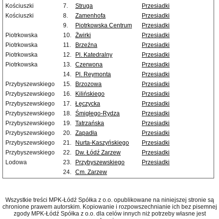
Kościuszki
7.
Struga
Przesiadki
Kościuszki
8.
Zamenhofa
Przesiadki
9.
Piotrkowska Centrum
Przesiadki
Piotrkowska
10.
Żwirki
Przesiadki
Piotrkowska
11.
Brzeźna
Przesiadki
Piotrkowska
12.
Pl. Katedralny
Przesiadki
Piotrkowska
13.
Czerwona
Przesiadki
14.
Pl. Reymonta
Przesiadki
Przybyszewskiego
15.
Brzozowa
Przesiadki
Przybyszewskiego
16.
Kilińskiego
Przesiadki
Przybyszewskiego
17.
Łęczycka
Przesiadki
Przybyszewskiego
18.
Śmigłego-Rydza
Przesiadki
Przybyszewskiego
19.
Tatrzańska
Przesiadki
Przybyszewskiego
20.
Zapadła
Przesiadki
Przybyszewskiego
21.
Nurta-Kaszyńskiego
Przesiadki
Przybyszewskiego
22.
Dw. Łódź Zarzew
Przesiadki
Lodowa
23.
Przybyszewskiego
Przesiadki
24.
Cm. Zarzew
Wszystkie treści MPK-Łódź Spółka z o.o. opublikowane na niniejszej stronie są
chronione prawem autorskim. Kopiowanie i rozpowszechnianie ich bez pisemnej
zgody MPK-Łódź Spółka z o.o. dla celów innych niż potrzeby własne jest