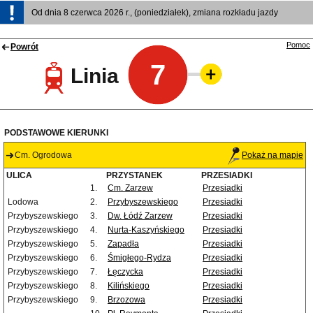
Od dnia 8 czerwca 2026 r., (poniedziałek), zmiana rozkładu jazdy
Pomoc
Powrót
7
Linia
PODSTAWOWE KIERUNKI
Cm. Ogrodowa
Pokaż na mapie
ULICA
PRZYSTANEK
PRZESIADKI
1.
Cm. Zarzew
Przesiadki
Lodowa
2.
Przybyszewskiego
Przesiadki
Przybyszewskiego
3.
Dw. Łódź Zarzew
Przesiadki
Przybyszewskiego
4.
Nurta-Kaszyńskiego
Przesiadki
Przybyszewskiego
5.
Zapadła
Przesiadki
Przybyszewskiego
6.
Śmigłego-Rydza
Przesiadki
Przybyszewskiego
7.
Łęczycka
Przesiadki
Przybyszewskiego
8.
Kilińskiego
Przesiadki
Przybyszewskiego
9.
Brzozowa
Przesiadki