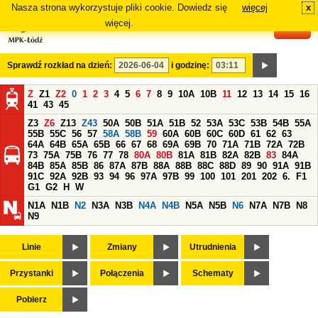
Nasza strona wykorzystuje pliki cookie. Dowiedz się
więcej
x
#
więcej.
Sprawdź rozkład na dzień:
i godzinę:
Z
Z1
Z2
0
1
2
3
4
5
6
7
8
9
10A
10B
11
12
13
14
15
16
41
43
45
Z3
Z6
Z13
Z43
50A
50B
51A
51B
52
53A
53C
53B
54B
55A
55B
55C
56
57
58A
58B
59
60A
60B
60C
60D
61
62
63
64A
64B
65A
65B
66
67
68
69A
69B
70
71A
71B
72A
72B
73
75A
75B
76
77
78
80A
80B
81A
81B
82A
82B
83
84A
84B
85A
85B
86
87A
87B
88A
88B
88C
88D
89
90
91A
91B
91C
92A
92B
93
94
96
97A
97B
99
100
101
201
202
6.
F1
G1
G2
H
W
N1A
N1B
N2
N3A
N3B
N4A
N4B
N5A
N5B
N6
N7A
N7B
N8
N9
Linie
Zmiany
Utrudnienia
Przystanki
Połączenia
Schematy
Pobierz