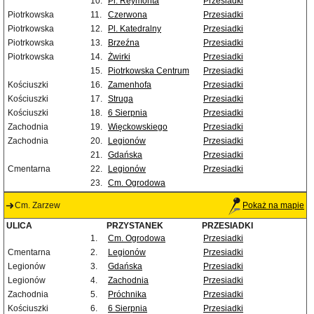
10.
Pl. Reymonta
Przesiadki
Piotrkowska
11.
Czerwona
Przesiadki
Piotrkowska
12.
Pl. Katedralny
Przesiadki
Piotrkowska
13.
Brzeźna
Przesiadki
Piotrkowska
14.
Żwirki
Przesiadki
15.
Piotrkowska Centrum
Przesiadki
Kościuszki
16.
Zamenhofa
Przesiadki
Kościuszki
17.
Struga
Przesiadki
Kościuszki
18.
6 Sierpnia
Przesiadki
Zachodnia
19.
Więckowskiego
Przesiadki
Zachodnia
20.
Legionów
Przesiadki
21.
Gdańska
Przesiadki
Cmentarna
22.
Legionów
Przesiadki
23.
Cm. Ogrodowa
Cm. Zarzew
Pokaż na mapie
ULICA
PRZYSTANEK
PRZESIADKI
1.
Cm. Ogrodowa
Przesiadki
Cmentarna
2.
Legionów
Przesiadki
Legionów
3.
Gdańska
Przesiadki
Legionów
4.
Zachodnia
Przesiadki
Zachodnia
5.
Próchnika
Przesiadki
Kościuszki
6.
6 Sierpnia
Przesiadki